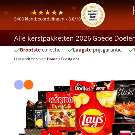
5408
klantbeoordelingen -
8.8
/10
Alle kerstpakketten 2026
Goede Doele
Grootste
collectie
Laagste
prijsgarantie
U bevindt zich hier:
Home
»
Feestglans