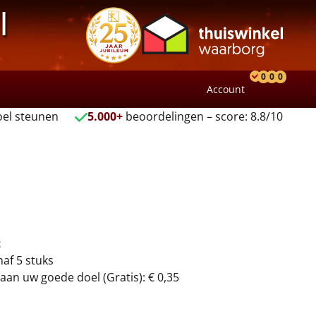
l
0
0
0
Account
Product
Verlang
Wink
el steunen
5.000+
beoordelingen – score: 8.8/10
t
naf 5 stuks
aan uw goede doel (Gratis): € 0,35