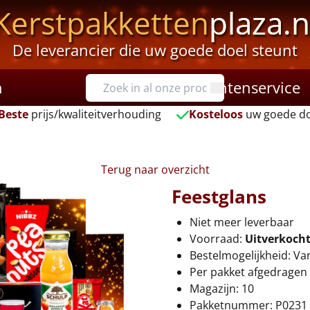
Kerstpakketten
plaza.n
De leverancier die uw goede doel steunt
n
Klantenservice
Beste
prijs/kwaliteitverhouding
Kosteloos
uw goede do
Terug naar overzicht
Feestglans
Niet meer leverbaar
Voorraad:
Uitverkoch
Bestelmogelijkheid: Va
Per pakket afgedragen 
Magazijn: 10
Pakketnummer: P0231