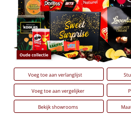
Oude collectie
Voeg toe aan verlanglijst
Stu
Voeg toe aan vergelijker
P
Bekijk showrooms
Maat