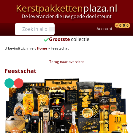
Kerstpakketten
plaza.nl
De leverancier die uw goede doel steunt
Prijzen
0
0
0
Account
Prod
Ver
W
Tot €25
Grootste
collectie
U bevindt zich hier:
Home
»
Feestschat
€25 tot €35
Terug naar overzicht
€35 tot €40
Feestschat
€40 tot €45
€45 tot €50
€50 tot €55
€55 tot €75