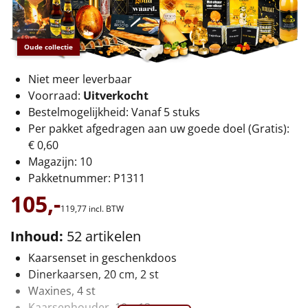
€75 tot €100
€100 en hoger
Oude collectie
Alle kerstpakketten 2026
Niet meer leverbaar
Voorraad:
Uitverkocht
Thema
Bestelmogelijkheid: Vanaf 5 stuks
Per pakket afgedragen aan uw goede doel (Gratis):
Origineel
€ 0,60
Magazijn: 10
Rituals
Pakketnummer: P1311
105,-
Luxe
119,
77
incl. BTW
Mannen
Inhoud:
52 artikelen
Kaarsenset in geschenkdoos
Vrouwen
Dinerkaarsen, 20 cm, 2 st
Waxines, 4 st
Duurzaam
Kaarsenhouder, 10 x 13 cm