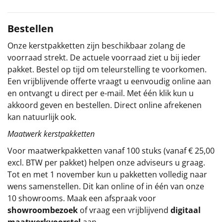
Nougat, 12 gr
Sinterklaaspakketten
Tiny tony chocolonely, mini
Bestellen
Toblerone, mini
Particulier
Verpakt in een feestelijke kerstdoos, 45 x 35 x 23 cm
Onze kerstpakketten zijn beschikbaar zolang de
voorraad strekt. De actuele voorraad ziet u bij ieder
Kerstgeschenken 2026
pakket. Bestel op tijd om teleurstelling te voorkomen.
Een vrijblijvende offerte vraagt u eenvoudig online aan
Relatiegeschenken
en ontvangt u direct per e-mail. Met één klik kun u
akkoord geven en bestellen. Direct online afrekenen
Cadeaubon
kan natuurlijk ook.
Maatwerk kerstpakketten
Per stuk
Voor maatwerkpakketten vanaf 100 stuks (vanaf € 25,00
Alle overige
excl. BTW per pakket) helpen onze adviseurs u graag.
Tot en met 1 november kun u pakketten volledig naar
wens samenstellen. Dit kan online of in één van onze
10 showrooms. Maak een afspraak voor
showroombezoek
of vraag een vrijblijvend
digitaal
maatwerkvoorstel
aan