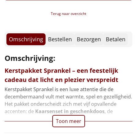
Fudge, 110 gr
Borrelplank
Chips, Lay's sensations, 40 gr
Terug naar overzicht
Bruschetta tomato & mozzarella, 70 gr
Warmtekussen
NIEUW
Old Amsterdam, 150 gr
Popcorn sweet & salt, 22 gr
Slowcooker
POPULAIR
Kerstkoekjes, 80 gr
Omschrijving
Bestellen
Bezorgen
Betalen
Verpakt in een feestelijke kerstdoos, 39 x 29 x 17,5
Noodradio
NIEUW
cm
Omschrijving:
Deken (fleece plaid)
Kerstpakket Sprankel – een feestelijk
Alle artikelen
cadeau dat licht en plezier verspreidt
Overige
Kerstpakket Sprankel is een luxe attentie die de
decembermaand vult met warmte, spel en gezelligheid.
Ideeën
Het pakket onderscheidt zich met vijf opvallende
accenten: de
Kaarsenset in geschenkdoos
, de
Personeel
Toon meer
Doe het zelf