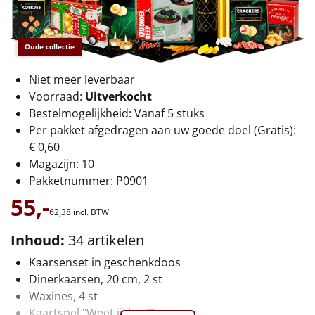
€75 tot €100
€100 en hoger
Oude collectie
Alle kerstpakketten 2026
Niet meer leverbaar
Voorraad:
Uitverkocht
Thema
Bestelmogelijkheid: Vanaf 5 stuks
Per pakket afgedragen aan uw goede doel (Gratis):
Origineel
€ 0,60
Magazijn: 10
Rituals
Pakketnummer: P0901
55,-
Luxe
62,
38
incl. BTW
Mannen
Inhoud:
34 artikelen
Kaarsenset in geschenkdoos
Vrouwen
Dinerkaarsen, 20 cm, 2 st
Waxines, 4 st
Duurzaam
Kaartspel "Weet jij het?"