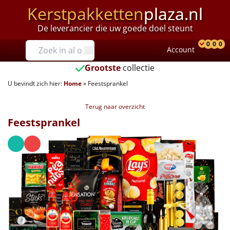
Kerstpakketten
plaza.nl
De leverancier die uw goede doel steunt
Prijzen
0
0
0
Account
Prod
Ver
W
Tot €25
Grootste
collectie
U bevindt zich hier:
Home
»
Feestsprankel
€25 tot €35
Terug naar overzicht
€35 tot €40
Feestsprankel
€40 tot €45
€45 tot €50
€50 tot €55
€55 tot €75