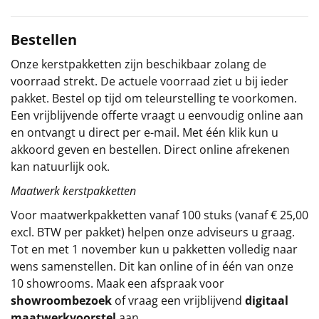
Sinterklaaspakketten
Bestellen
Particulier
Onze kerstpakketten zijn beschikbaar zolang de
voorraad strekt. De actuele voorraad ziet u bij ieder
Kerstgeschenken 2026
pakket. Bestel op tijd om teleurstelling te voorkomen.
Een vrijblijvende offerte vraagt u eenvoudig online aan
Relatiegeschenken
en ontvangt u direct per e-mail. Met één klik kun u
akkoord geven en bestellen. Direct online afrekenen
Cadeaubon
kan natuurlijk ook.
Maatwerk kerstpakketten
Per stuk
Voor maatwerkpakketten vanaf 100 stuks (vanaf € 25,00
Alle overige
excl. BTW per pakket) helpen onze adviseurs u graag.
Tot en met 1 november kun u pakketten volledig naar
wens samenstellen. Dit kan online of in één van onze
10 showrooms. Maak een afspraak voor
showroombezoek
of vraag een vrijblijvend
digitaal
maatwerkvoorstel
aan