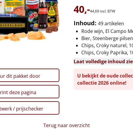
40,-
44,
69
incl. BTW
Inhoud:
49 artikelen
Rode wijn, El Campo Mer
Bier, Steenberge pilsene
Chips, Croky naturel, 1
Chips, Croky Paprika, 1
Laat volledige inhoud zi
U bekijkt de oude collec
ur dit pakket door
collectie 2026 online!
rint deze pagina
werk / prijschecker
Terug naar overzicht