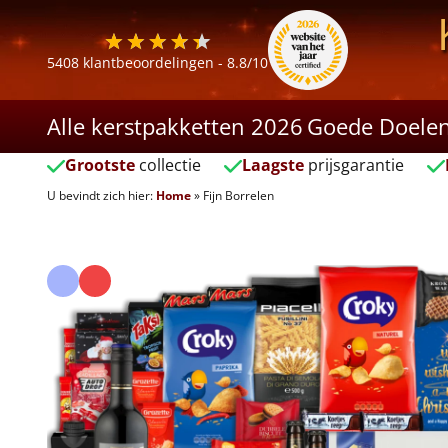
5408
klantbeoordelingen -
8.8
/10
Alle kerstpakketten 2026
Goede Doele
Grootste
collectie
Laagste
prijsgarantie
U bevindt zich hier:
Home
»
Fijn Borrelen