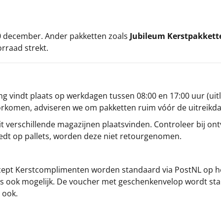
 20 december. Ander pakketten zoals
Jubileum Kerstpakkett
orraad strekt.
g vindt plaats op werkdagen tussen 08:00 en 17:00 uur (uitl
oorkomen, adviseren we om pakketten ruim vóór de uitreikd
t verschillende magazijnen plaatsvinden. Controleer bij ontv
iedt op pallets, worden deze niet retourgenomen.
cept
Kerstcomplimenten
worden standaard via PostNL op h
s is ook mogelijk. De voucher met geschenkenvelop wordt sta
 ook.