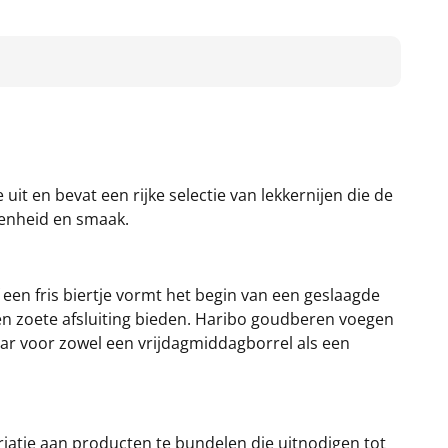
it en bevat een rijke selectie van lekkernijen die de
denheid en smaak.
en fris biertje vormt het begin van een geslaagde
een zoete afsluiting bieden. Haribo goudberen voegen
baar voor zowel een vrijdagmiddagborrel als een
iatie aan producten te bundelen die uitnodigen tot