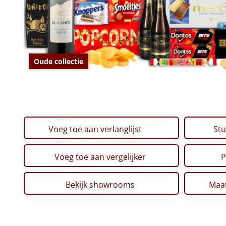
Oude collectie
Voeg toe aan verlanglijst
Stu
Voeg toe aan vergelijker
P
Bekijk showrooms
Maat