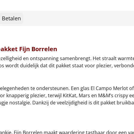
Betalen
akket Fijn Borrelen
ezelligheid en ontspanning samenbrengt. Het straalt warmte u
 wordt duidelijk dat dit pakket staat voor plezier, verbon
legenheden te ondersteunen. Een glas El Campo Merlot of e
r knapperig plezier, terwijl KitKat, Mars en M&M’s crispy 
gje nostalgie. Dankzij de veelzijdigheid is dit pakket bruik
nkje. Fijn Borrelen maakt waardering tastbaar door een var