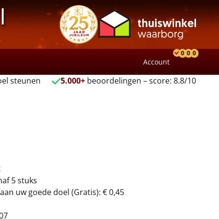
l
0
0
0
Account
Product
Verlang
Wink
el steunen
5.000+
beoordelingen – score: 8.8/10
t
naf 5 stuks
aan uw goede doel (Gratis): € 0,45
07