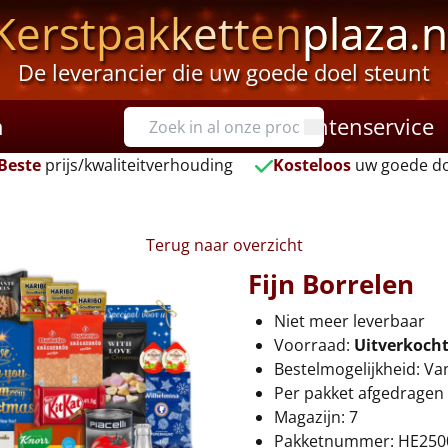
Kerstpakketten
plaza.n
De leverancier die uw goede doel steunt
n
Klantenservice
Beste
prijs/kwaliteitverhouding
Kosteloos
uw goede do
Terug naar overzicht
Fijn Borrelen
Niet meer leverbaar
Voorraad:
Uitverkoch
Bestelmogelijkheid: Va
Per pakket afgedragen 
Magazijn: 7
Pakketnummer: HE250