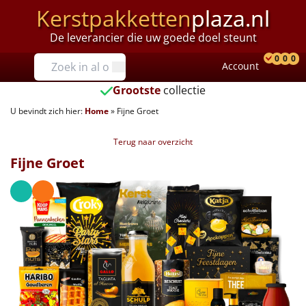
Kerstpakketten
plaza.nl
De leverancier die uw goede doel steunt
Prijzen
0
0
0
Account
Prod
Ver
W
Tot €25
Grootste
collectie
U bevindt zich hier:
Home
»
Fijne Groet
€25 tot €35
Terug naar overzicht
€35 tot €40
Fijne Groet
€40 tot €45
€45 tot €50
€50 tot €55
€55 tot €75