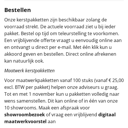
Bestellen
Sinterklaaspakketten
Onze kerstpakketten zijn beschikbaar zolang de
Particulier
voorraad strekt. De actuele voorraad ziet u bij ieder
pakket. Bestel op tijd om teleurstelling te voorkomen.
Kerstgeschenken 2026
Een vrijblijvende offerte vraagt u eenvoudig online aan
en ontvangt u direct per e-mail. Met één klik kun u
Relatiegeschenken
akkoord geven en bestellen. Direct online afrekenen
kan natuurlijk ook.
Cadeaubon
Maatwerk kerstpakketten
Per stuk
Voor maatwerkpakketten vanaf 100 stuks (vanaf € 25,00
excl. BTW per pakket) helpen onze adviseurs u graag.
Alle overige
Tot en met 1 november kun u pakketten volledig naar
wens samenstellen. Dit kan online of in één van onze
10 showrooms. Maak een afspraak voor
showroombezoek
of vraag een vrijblijvend
digitaal
maatwerkvoorstel
aan