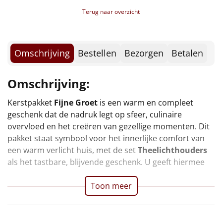
Borrelplank
Verpakt in een feestelijke kerstdoos, 39 x 29 x 18 cm
Terug naar overzicht
Warmtekussen
NIEUW
Slowcooker
Omschrijving
Bestellen
Bezorgen
Betalen
POPULAIR
Noodradio
NIEUW
Omschrijving:
Deken (fleece plaid)
Kerstpakket
Fijne Groet
is een warm en compleet
geschenk dat de nadruk legt op sfeer, culinaire
Alle artikelen
overvloed en het creëren van gezellige momenten. Dit
pakket staat symbool voor het innerlijke comfort van
Overige
een warm verlicht huis, met de set
Theelichthouders
als het tastbare, blijvende geschenk. U geeft hiermee
Ideeën
Toon meer
Personeel
Doe het zelf