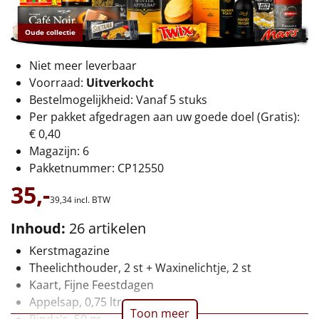
€75 tot €100
Oude collectie
€100 en hoger
Niet meer leverbaar
Alle kerstpakketten 2026
Voorraad:
Uitverkocht
Bestelmogelijkheid: Vanaf 5 stuks
Thema
Per pakket afgedragen aan uw goede doel (Gratis):
€ 0,40
Origineel
Magazijn: 6
Pakketnummer: CP12550
Rituals
35,-
39,
34
incl. BTW
Luxe
Inhoud:
26 artikelen
Mannen
Kerstmagazine
Theelichthouder, 2 st + Waxinelichtje, 2 st
Vrouwen
Kaart, Fijne Feestdagen
Appelsap, 0,75 ltr
Duurzaam
Toon meer