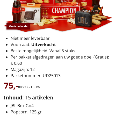
€75 tot €100
€100 en hoger
Oude collectie
Alle kerstpakketten 2026
Thema
Niet meer leverbaar
Voorraad:
Uitverkocht
Origineel
Bestelmogelijkheid: Vanaf 5 stuks
Per pakket afgedragen aan uw goede doel (Gratis):
Rituals
€ 0,60
Magazijn: 12
Luxe
Pakketnummer: UD25013
75,-
Mannen
88,
92
incl. BTW
Inhoud:
15 artikelen
Vrouwen
JBL Box Go4
Duurzaam
Popcorn, 125 gr