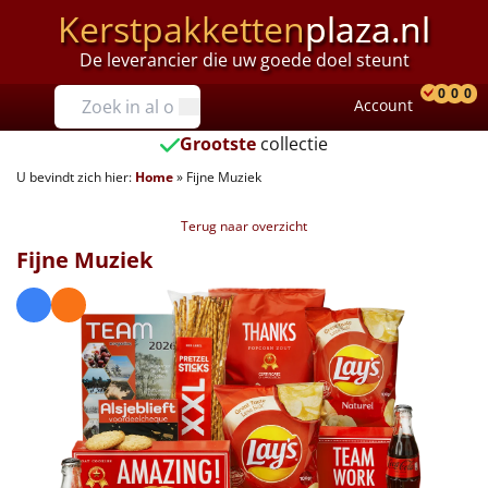
Kerstpakketten
plaza.nl
De leverancier die uw goede doel steunt
Prijzen
0
0
0
Account
Prod
Ver
W
Tot €25
Grootste
collectie
U bevindt zich hier:
Home
»
Fijne Muziek
€25 tot €35
Terug naar overzicht
€35 tot €40
Fijne Muziek
€40 tot €45
€45 tot €50
€50 tot €55
€55 tot €75