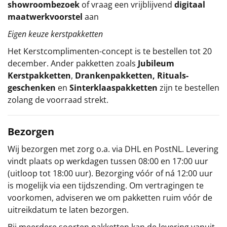
showroombezoek
of vraag een vrijblijvend
digitaal
maatwerkvoorstel
aan
Eigen keuze kerstpakketten
Het
Kerstcomplimenten
-concept
is te bestellen tot 20
december. Ander pakketten zoals
Jubileum
Kerstpakketten
,
Drankenpakketten
,
Rituals-
geschenken
en
Sinterklaaspakketten
zijn te bestellen
zolang de voorraad strekt.
Bezorgen
Wij bezorgen met zorg o.a. via DHL en PostNL. Levering
vindt plaats op werkdagen tussen 08:00 en 17:00 uur
(uitloop tot 18:00 uur). Bezorging vóór of ná 12:00 uur
is mogelijk via een tijdszending. Om vertragingen te
voorkomen, adviseren we om pakketten ruim vóór de
uitreikdatum te laten bezorgen.
Bij meerdere soorten pakketten kan de levering vanuit