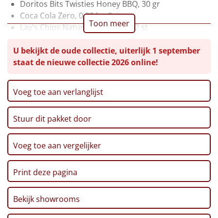
Doritos Bits Twisties Honey BBQ, 30 gr
Leuke
Coca Cola Zero, 0,20 ltr, 2st
Toon meer
Lay's Chips Naturel zak, 100 gr, 2 st
Goedkope
Teamwork Toast, 100 gr
U bekijkt de oude collectie, uiterlijk 1 september
Champion Broodstengels, 125 gr
Uniek
staat de nieuwe collectie 2026 online!
No. 1 Pretzels, 200 gr
Amazing Haverkoekjes, 135 gr
Team Magazine
Alle thema's
Voeg toe aan verlanglijst
CenterParcs Voucher
Artikel
Postcode Loterij Lot
Stuur dit pakket door
Verpakt in een feestelijke kerstdoos, 39 x 29 x 17,5
Hitster
NIEUW
cm
Voeg toe aan vergelijker
Pizzarette
Print deze pagina
Tas
Wake up light
Bekijk showrooms
NIEUW