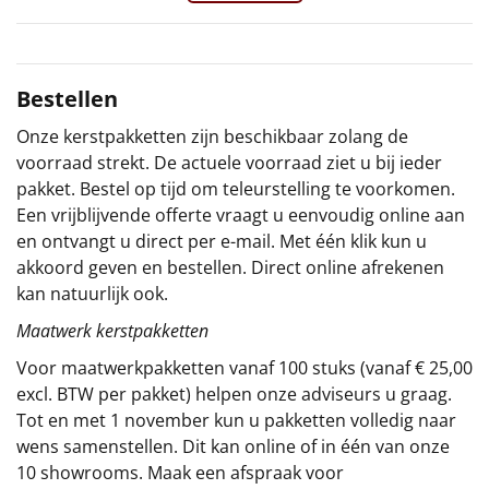
Sinterklaaspakketten
Particulier
Bestellen
Onze kerstpakketten zijn beschikbaar zolang de
Kerstgeschenken 2026
voorraad strekt. De actuele voorraad ziet u bij ieder
pakket. Bestel op tijd om teleurstelling te voorkomen.
Relatiegeschenken
Een vrijblijvende offerte vraagt u eenvoudig online aan
en ontvangt u direct per e-mail. Met één klik kun u
Cadeaubon
akkoord geven en bestellen. Direct online afrekenen
kan natuurlijk ook.
Per stuk
Maatwerk kerstpakketten
Alle overige
Voor maatwerkpakketten vanaf 100 stuks (vanaf € 25,00
excl. BTW per pakket) helpen onze adviseurs u graag.
Tot en met 1 november kun u pakketten volledig naar
wens samenstellen. Dit kan online of in één van onze
10 showrooms. Maak een afspraak voor