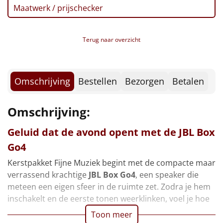
Borrelplank
Maatwerk / prijschecker
Warmtekussen
NIEUW
Terug naar overzicht
Slowcooker
POPULAIR
Noodradio
NIEUW
Omschrijving
Bestellen
Bezorgen
Betalen
Deken (fleece plaid)
Omschrijving:
Alle artikelen
Geluid dat de avond opent met de JBL Box
Overige
Go4
Kerstpakket Fijne Muziek begint met de compacte maar
Ideeën
verrassend krachtige
JBL Box Go4
, een speaker die
meteen een eigen sfeer in de ruimte zet. Zodra je hem
Personeel
inschakelt en de eerste tonen weerklinken, voel je hoe
Toon meer
Doe het zelf