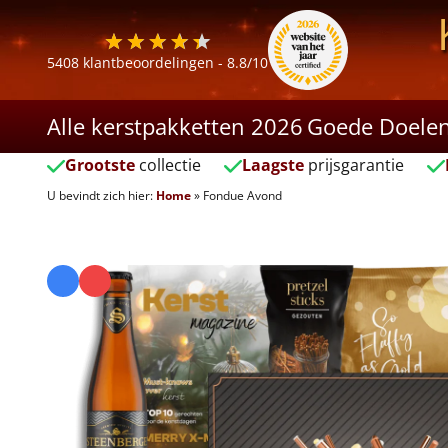
5408
klantbeoordelingen -
8.8
/10
Alle kerstpakketten 2026
Goede Doele
Grootste
collectie
Laagste
prijsgarantie
U bevindt zich hier:
Home
»
Fondue Avond