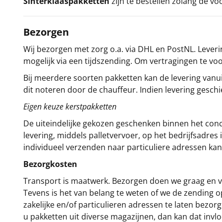
Sinterklaaspakketten
zijn te bestellen zolang de vo
Bezorgen
Wij bezorgen met zorg o.a. via DHL en PostNL. Leverin
mogelijk via een tijdszending. Om vertragingen te v
Bij meerdere soorten pakketten kan de levering vanui
dit noteren door de chauffeur. Indien levering gesch
Eigen keuze kerstpakketten
De uiteindelijke gekozen geschenken binnen het con
levering, middels palletvervoer, op het bedrijfsadre
individueel verzenden naar particuliere adressen kan
Bezorgkosten
Transport is maatwerk. Bezorgen doen we graag en va
Tevens is het van belang te weten of we de zending 
zakelijke en/of particulieren adressen te laten bezor
u pakketten uit diverse magazijnen, dan kan dat inv