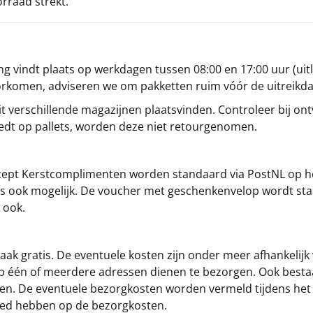
orraad strekt.
g vindt plaats op werkdagen tussen 08:00 en 17:00 uur (uitl
oorkomen, adviseren we om pakketten ruim vóór de uitreikd
t verschillende magazijnen plaatsvinden. Controleer bij ontv
iedt op pallets, worden deze niet retourgenomen.
cept
Kerstcomplimenten
worden standaard via PostNL op h
s is ook mogelijk. De voucher met geschenkenvelop wordt sta
 ook.
ak gratis. De eventuele kosten zijn onder meer afhankelijk
op één of meerdere adressen dienen te bezorgen. Ook besta
gen. De eventuele bezorgkosten worden vermeld tijdens het be
loed hebben op de bezorgkosten.