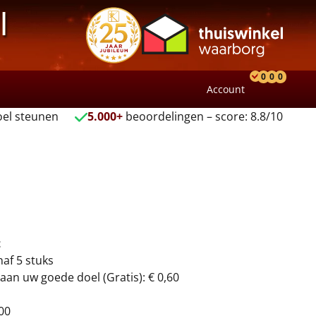
l
0
0
0
Account
Product
Verlang
Wink
el steunen
5.000+
beoordelingen – score: 8.8/10
t
naf 5 stuks
aan uw goede doel (Gratis): € 0,60
00