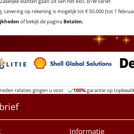
 Zakelijke klanten gaan uit van het excl. BTW-tarief.
g. Levering op rekening is mogelijk tot € 50.000 (tot 1 februa
ijkheden
of bekijk de pagina
Betalen
.
reden relaties gingen u voor
100%
garantie op topkwalit
brief
t
Informatie