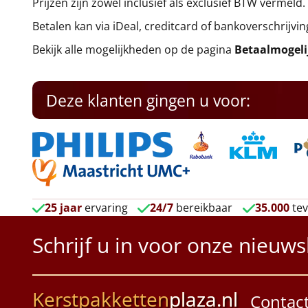
Prijzen zijn zowel inclusief als exclusief BTW vermeld.
Betalen kan via iDeal, creditcard of bankoverschrijvin
Bekijk alle mogelijkheden op de pagina
Betaalmogel
Deze klanten gingen u voor:
25 jaar
ervaring
24/7
bereikbaar
35.000
tev
Schrijf u in voor onze nieuws
Kerstpakketten
plaza.nl
Contac