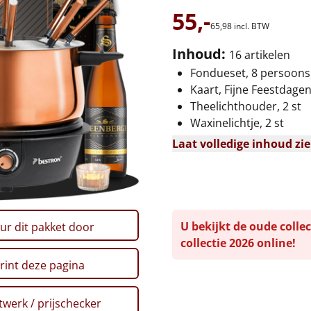
55,-
65,
98
incl. BTW
Inhoud:
16 artikelen
Fondueset, 8 persoons
Kaart, Fijne Feestdage
Theelichthouder, 2 st
Waxinelichtje, 2 st
Laat volledige inhoud zi
U bekijkt de oude collec
ur dit pakket door
collectie 2026 online!
rint deze pagina
werk / prijschecker