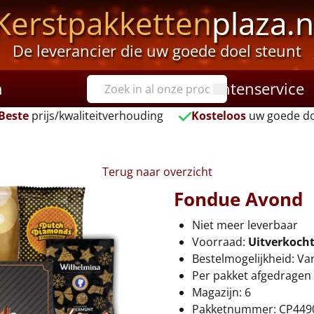
Kerstpakketten
plaza.n
De leverancier die uw goede doel steunt
n
Klantenservice
Beste
prijs/kwaliteitverhouding
Kosteloos
uw goede do
Terug naar overzicht
Fondue Avond
Niet meer leverbaar
Voorraad:
Uitverkoch
Bestelmogelijkheid: Va
Per pakket afgedragen 
Magazijn: 6
Pakketnummer: CP449