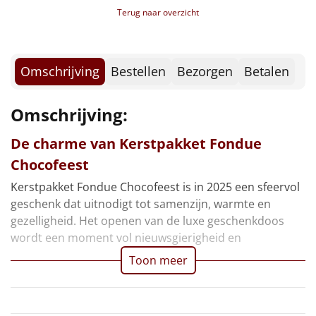
Borrelplank
Terug naar overzicht
Warmtekussen
NIEUW
Omschrijving
Bestellen
Bezorgen
Betalen
Slowcooker
POPULAIR
Noodradio
NIEUW
Omschrijving:
Deken (fleece plaid)
De charme van Kerstpakket Fondue
Chocofeest
Alle artikelen
Kerstpakket Fondue Chocofeest is in 2025 een sfeervol
geschenk dat uitnodigt tot samenzijn, warmte en
Overige
gezelligheid. Het openen van de luxe geschenkdoos
Ideeën
wordt een moment vol nieuwsgierigheid en
Toon meer
Personeel
Doe het zelf