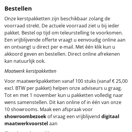
Bestellen
Sinterklaaspakketten
Onze kerstpakketten zijn beschikbaar zolang de
Particulier
voorraad strekt. De actuele voorraad ziet u bij ieder
pakket. Bestel op tijd om teleurstelling te voorkomen.
Kerstgeschenken 2026
Een vrijblijvende offerte vraagt u eenvoudig online aan
en ontvangt u direct per e-mail. Met één klik kun u
Relatiegeschenken
akkoord geven en bestellen. Direct online afrekenen
kan natuurlijk ook.
Cadeaubon
Maatwerk kerstpakketten
Per stuk
Voor maatwerkpakketten vanaf 100 stuks (vanaf € 25,00
excl. BTW per pakket) helpen onze adviseurs u graag.
Tot en met 1 november kun u pakketten volledig naar
Alle overige
wens samenstellen. Dit kan online of in één van onze
10 showrooms. Maak een afspraak voor
showroombezoek
of vraag een vrijblijvend
digitaal
maatwerkvoorstel
aan