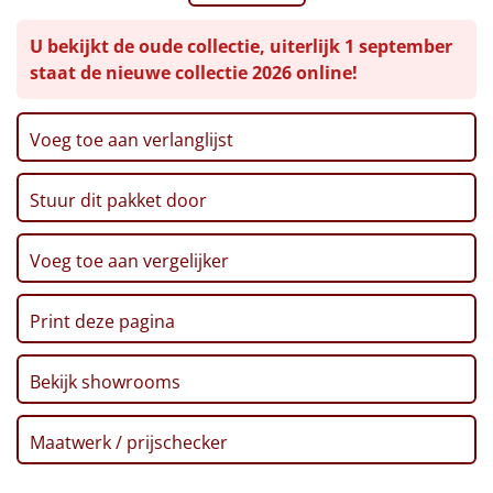
Verpakt in een feestelijke kerstdoos
Leuke
U bekijkt de oude collectie, uiterlijk 1 september
staat de nieuwe collectie 2026 online!
Goedkope
Uniek
Voeg toe aan verlanglijst
Alle thema's
Stuur dit pakket door
Artikel
Voeg toe aan vergelijker
Hitster
NIEUW
Print deze pagina
Pizzarette
Bekijk showrooms
Tas
Maatwerk / prijschecker
Wake up light
NIEUW