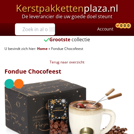
Kerstpakketten
plaza.nl
De leverancier die uw goede doel steunt
Prijzen
0
0
0
Account
Prod
Ver
W
Tot €25
Grootste
collectie
U bevindt zich hier:
Home
»
Fondue Chocofeest
€25 tot €35
Terug naar overzicht
€35 tot €40
Fondue Chocofeest
€40 tot €45
€45 tot €50
€50 tot €55
€55 tot €75