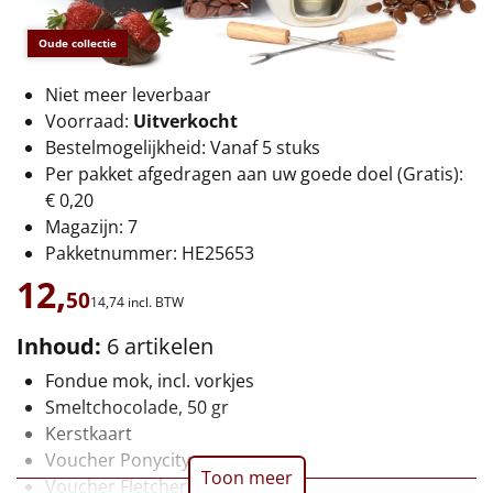
€75 tot €100
Oude collectie
€100 en hoger
Niet meer leverbaar
Alle kerstpakketten 2026
Voorraad:
Uitverkocht
Bestelmogelijkheid: Vanaf 5 stuks
Thema
Per pakket afgedragen aan uw goede doel (Gratis):
€ 0,20
Origineel
Magazijn: 7
Pakketnummer: HE25653
Rituals
12,
50
14,
74
incl. BTW
Luxe
Inhoud:
6 artikelen
Mannen
Fondue mok, incl. vorkjes
Smeltchocolade, 50 gr
Vrouwen
Kerstkaart
Voucher Ponycity
Duurzaam
Toon meer
Voucher Fletcher hotel