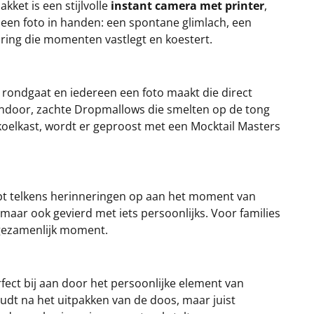
kket is een stijlvolle
instant camera met printer
,
een foto in handen: een spontane glimlach, een
aring die momenten vastlegt en koestert.
 rondgaat en iedereen een foto maakt die direct
sendoor, zachte Dropmallows die smelten op de tong
 koelkast, wordt er geproost met een Mocktail Masters
oept telkens herinneringen op aan het moment van
maar ook gevierd met iets persoonlijks. Voor families
n gezamenlijk moment.
rfect bij aan door het persoonlijke element van
udt na het uitpakken van de doos, maar juist