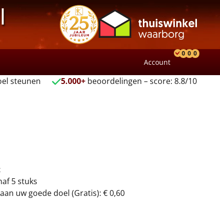
l
0
0
0
Account
Product
Verlang
Wink
el steunen
5.000+
beoordelingen – score: 8.8/10
t
naf 5 stuks
aan uw goede doel (Gratis): € 0,60