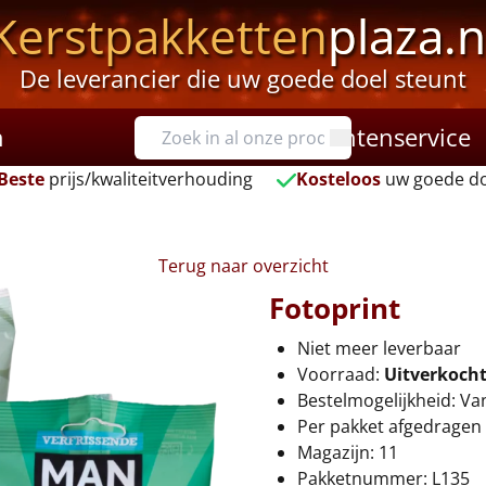
Kerstpakketten
plaza.n
De leverancier die uw goede doel steunt
n
Klantenservice
Beste
prijs/kwaliteitverhouding
Kosteloos
uw goede do
Terug naar overzicht
Fotoprint
Niet meer leverbaar
Voorraad:
Uitverkoch
Bestelmogelijkheid: Va
Per pakket afgedragen 
Magazijn: 11
Pakketnummer: L135