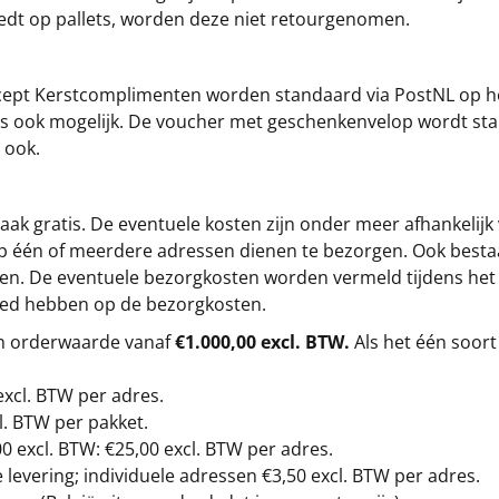
iedt op pallets, worden deze niet retourgenomen.
cept
Kerstcomplimenten
worden standaard via PostNL op h
s is ook mogelijk. De voucher met geschenkenvelop wordt sta
 ook.
ak gratis. De eventuele kosten zijn onder meer afhankelijk
op één of meerdere adressen dienen te bezorgen. Ook besta
gen. De eventuele bezorgkosten worden vermeld tijdens het be
loed hebben op de bezorgkosten.
en orderwaarde vanaf
€1.000,00 excl. BTW.
Als het één soort
excl. BTW
per adres.
l. BTW per pakket.
00
excl. BTW: €25,00 excl. BTW per adres.
levering; individuele adressen €3,50 excl. BTW per adres.