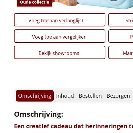
Oude collectie
Voeg toe aan verlanglijst
Stu
Voeg toe aan vergelijker
P
Bekijk showrooms
Maat
Omschrijving
Inhoud
Bestellen
Bezorgen
Omschrijving:
Een creatief cadeau dat herinneringen 