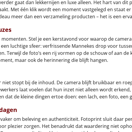
rder gaat dan lekkernijen en luxe alleen. Het hart van dit pa
kt. Met één klik wordt een moment vastgelegd en staat er 
cadeau meer dan een verzameling producten – het is een erv
uzes
ige momenten. Stel je een kerstavond voor waarop de camera
r een luchtige sfeer: verfrissende Mannekes drop voor tus
en. Terwijl de foto’s een rij vormen op de schouw of aan de
moment, maar ook de herinnering die blijft hangen.
r niet stopt bij de inhoud. De camera blijft bruikbaar en r
werkers laat voelen dat hun inzet niet alleen wordt erkend, 
ien dat de kleine dingen ertoe doen: een lach, een foto, ee
tdagen
aker om beleving en authenticiteit. Fotoprint sluit daar pe
voor plezier zorgen. Het benadrukt dat waardering niet opho