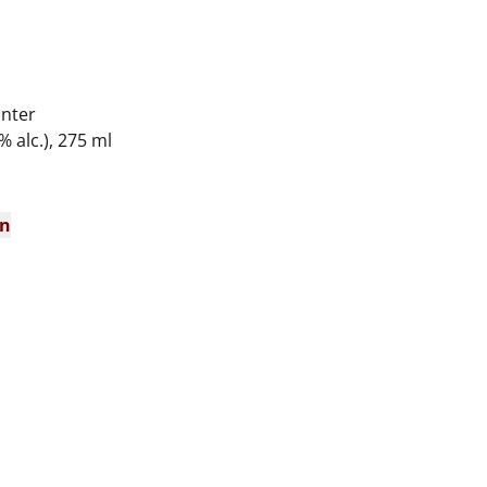
inter
% alc.), 275 ml
en