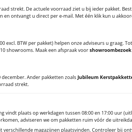
ad strekt. De actuele voorraad ziet u bij ieder pakket. Best
an en ontvangt u direct per e-mail. Met één klik kun u akkoo
00 excl. BTW per pakket) helpen onze adviseurs u graag. To
ze 10 showrooms. Maak een afspraak voor
showroombezoe
 20 december. Ander pakketten zoals
Jubileum Kerstpakkett
orraad strekt.
g vindt plaats op werkdagen tussen 08:00 en 17:00 uur (uitl
oorkomen, adviseren we om pakketten ruim vóór de uitreikd
t verschillende magazijnen plaatsvinden. Controleer bij ontv