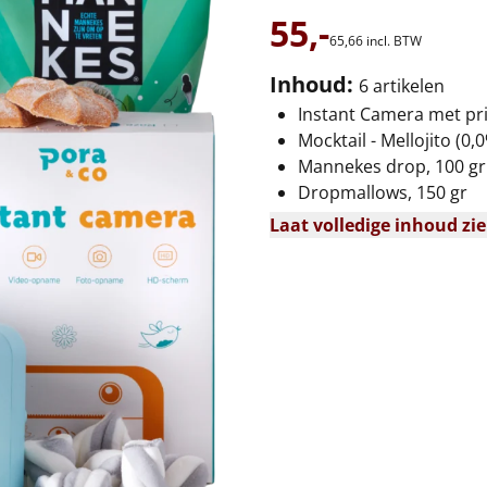
55,-
65,
66
incl. BTW
Inhoud:
6 artikelen
Instant Camera met pr
Mocktail - Mellojito (0,0
Mannekes drop, 100 gr
Dropmallows, 150 gr
Laat volledige inhoud zi