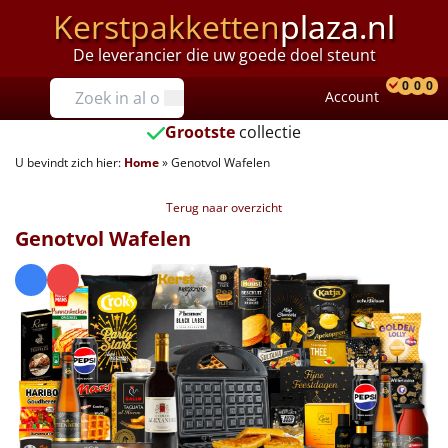
Kerstpakketten
plaza.nl
De leverancier die uw goede doel steunt
Prijzen
0
0
0
Account
Prod
Ver
W
Tot €25
Grootste
collectie
U bevindt zich hier:
Home
»
Genotvol Wafelen
€25 tot €35
Terug naar overzicht
€35 tot €40
Genotvol Wafelen
€40 tot €45
€45 tot €50
€50 tot €55
€55 tot €75