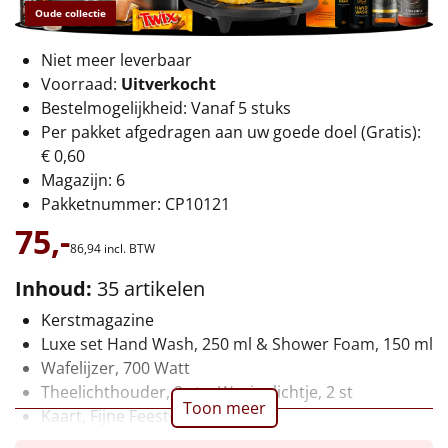
€75 tot €100
Oude collectie
€100 en hoger
Niet meer leverbaar
Voorraad:
Uitverkocht
Alle kerstpakketten 2026
Bestelmogelijkheid: Vanaf 5 stuks
Per pakket afgedragen aan uw goede doel (Gratis):
Thema
€ 0,60
Magazijn: 6
Origineel
Pakketnummer: CP10121
75,-
Rituals
86,
94
incl. BTW
Inhoud:
35 artikelen
Luxe
Kerstmagazine
Mannen
Luxe set Hand Wash, 250 ml & Shower Foam, 150 ml
Wafelijzer, 700 Watt
Vrouwen
Theelichthouder, 2 st + Waxinelichtje, 2 st
Toon meer
Kaart, Fijne Feestdagen
Duurzaam
Bier, Steenberge, 25 cl, 2 st