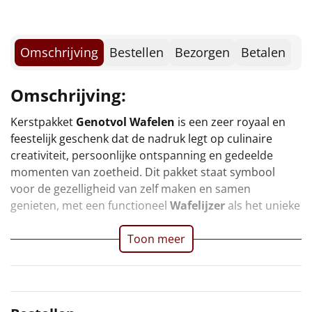
Drop, Apekoppen, 65 gr
Borrelplank
Suikerwafel, 90 gr
Autodrop, Kerstlimo's, 70 gr
Warmtekussen
NIEUW
Chocolade Truffels, 65 gr
Omschrijving
Bestellen
Bezorgen
Betalen
Pringles, Hot & Spicy, 40 gr
Slowcooker
POPULAIR
Caramel Lolly, 10 st
Omschrijving:
Verpakt in een feestelijke kerstdoos, 49 x 39 x 20 cm
Noodradio
NIEUW
Kerstpakket
Genotvol Wafelen
is een zeer royaal en
feestelijk geschenk dat de nadruk legt op culinaire
Deken (fleece plaid)
creativiteit, persoonlijke ontspanning en gedeelde
momenten van zoetheid. Dit pakket staat symbool
Alle artikelen
voor de gezelligheid van zelf maken en samen
Overige
genieten, met een functioneel
Wafelijzer
als het unieke
van een hoogwaardig keukenapparaat en een
Ideeën
Toon meer
Personeel
Doe het zelf