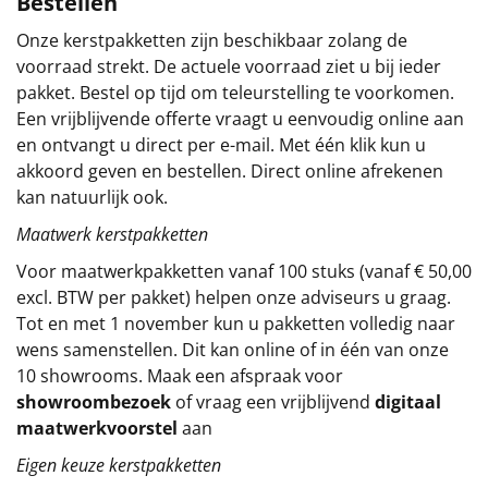
Bestellen
Sinterklaaspakketten
Onze kerstpakketten zijn beschikbaar zolang de
voorraad strekt. De actuele voorraad ziet u bij ieder
Particulier
pakket. Bestel op tijd om teleurstelling te voorkomen.
Een vrijblijvende offerte vraagt u eenvoudig online aan
Kerstgeschenken 2026
en ontvangt u direct per e-mail. Met één klik kun u
akkoord geven en bestellen. Direct online afrekenen
Relatiegeschenken
kan natuurlijk ook.
Maatwerk kerstpakketten
Cadeaubon
Voor maatwerkpakketten vanaf 100 stuks (vanaf € 50,00
Per stuk
excl. BTW per pakket) helpen onze adviseurs u graag.
Tot en met 1 november kun u pakketten volledig naar
wens samenstellen. Dit kan online of in één van onze
Alle overige
10 showrooms. Maak een afspraak voor
showroombezoek
of vraag een vrijblijvend
digitaal
maatwerkvoorstel
aan
Eigen keuze kerstpakketten