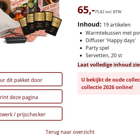
65,-
75,
82
incl. BTW
Inhoud:
19 artikelen
Warmtekussen met pow
Diffuser 'Happy days'
Party spel
Servetten, 20 st
Laat volledige inhoud zi
U bekijkt de oude collec
ur dit pakket door
collectie 2026 online!
rint deze pagina
werk / prijschecker
Terug naar overzicht