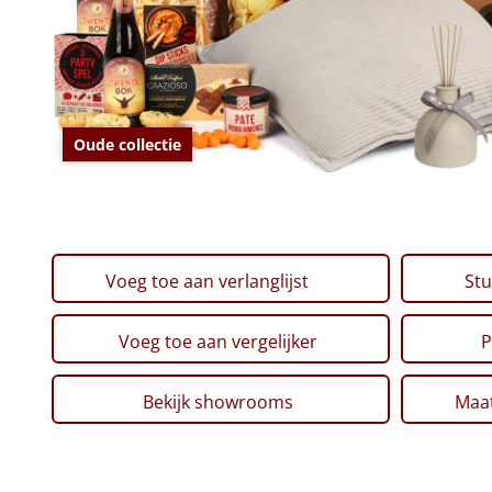
Oude collectie
Voeg toe aan verlanglijst
Stu
Voeg toe aan vergelijker
P
Bekijk showrooms
Maat