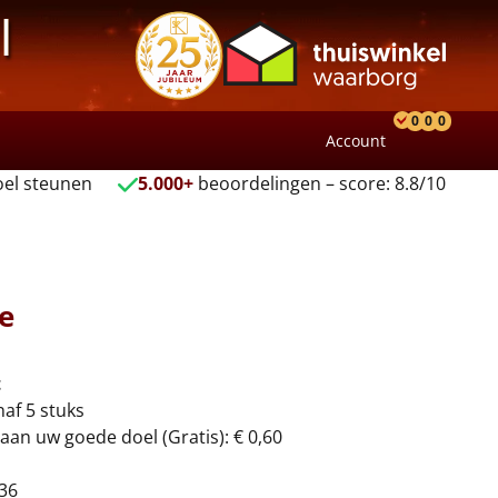
l
0
0
0
Account
Product
Verlang
Wink
el steunen
5.000+
beoordelingen – score: 8.8/10
e
t
naf 5 stuks
aan uw goede doel (Gratis): € 0,60
36