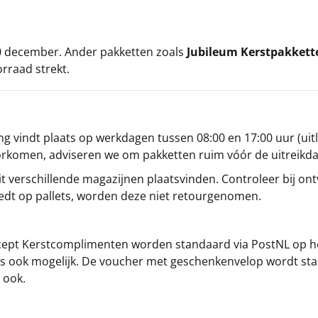
 20 december. Ander pakketten zoals
Jubileum Kerstpakkett
orraad strekt.
g vindt plaats op werkdagen tussen 08:00 en 17:00 uur (uitl
oorkomen, adviseren we om pakketten ruim vóór de uitreikd
t verschillende magazijnen plaatsvinden. Controleer bij ontv
iedt op pallets, worden deze niet retourgenomen.
cept
Kerstcomplimenten
worden standaard via PostNL op h
s is ook mogelijk. De voucher met geschenkenvelop wordt sta
 ook.