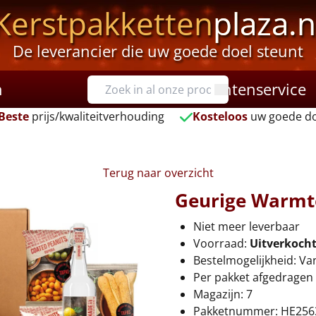
Kerstpakketten
plaza.n
De leverancier die uw goede doel steunt
n
Klantenservice
Beste
prijs/kwaliteitverhouding
Kosteloos
uw goede do
Terug naar overzicht
Geurige Warmt
Niet meer leverbaar
Voorraad:
Uitverkoch
Bestelmogelijkheid: Va
Per pakket afgedragen 
Magazijn: 7
Pakketnummer: HE256