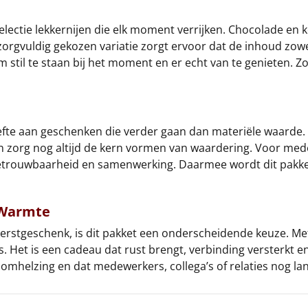
ctie lekkernijen die elk moment verrijken. Chocolade en koe
rgvuldig gekozen variatie zorgt ervoor dat de inhoud zowel t
m stil te staan bij het moment en er echt van te genieten.
efte aan geschenken die verder gaan dan materiële waarde. 
en zorg nog altijd de kern vormen van waardering. Voor me
van betrouwbaarheid en samenwerking. Daarmee wordt dit pa
 Warmte
kerstgeschenk, is dit pakket een onderscheidende keuze. M
 is. Het is een cadeau dat rust brengt, verbinding versterkt 
mhelzing en dat medewerkers, collega’s of relaties nog lan