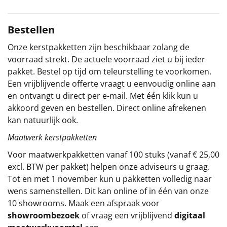
Sinterklaaspakketten
Bestellen
Particulier
Onze kerstpakketten zijn beschikbaar zolang de
voorraad strekt. De actuele voorraad ziet u bij ieder
Kerstgeschenken 2026
pakket. Bestel op tijd om teleurstelling te voorkomen.
Een vrijblijvende offerte vraagt u eenvoudig online aan
Relatiegeschenken
en ontvangt u direct per e-mail. Met één klik kun u
akkoord geven en bestellen. Direct online afrekenen
Cadeaubon
kan natuurlijk ook.
Maatwerk kerstpakketten
Per stuk
Voor maatwerkpakketten vanaf 100 stuks (vanaf € 25,00
Alle overige
excl. BTW per pakket) helpen onze adviseurs u graag.
Tot en met 1 november kun u pakketten volledig naar
wens samenstellen. Dit kan online of in één van onze
10 showrooms. Maak een afspraak voor
showroombezoek
of vraag een vrijblijvend
digitaal