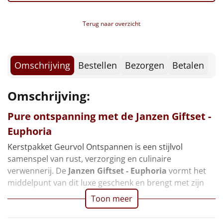
Kerstmagazine
Borrelplank
Verpakt in een feestelijke kerstdoos, 49 x 39 x 27 cm
Terug naar overzicht
Warmtekussen
NIEUW
Slowcooker
POPULAIR
Omschrijving
Bestellen
Bezorgen
Betalen
Noodradio
NIEUW
Omschrijving:
Deken (fleece plaid)
Pure ontspanning met de
Janzen Giftset -
Alle artikelen
Euphoria
Overige
Kerstpakket Geurvol Ontspannen is een stijlvol
samenspel van rust, verzorging en culinaire
Ideeën
verwennerij. De
Janzen Giftset - Euphoria
vormt het
middelpunt van dit luxe geschenk en brengt met zijn
Personeel
Toon meer
Doe het zelf