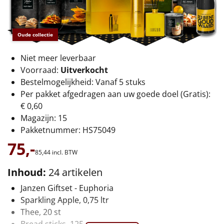
€75 tot €100
€100 en hoger
Oude collectie
Alle kerstpakketten 2026
Niet meer leverbaar
Voorraad:
Uitverkocht
Thema
Bestelmogelijkheid: Vanaf 5 stuks
Per pakket afgedragen aan uw goede doel (Gratis):
Origineel
€ 0,60
Magazijn: 15
Rituals
Pakketnummer: HS75049
75,-
Luxe
85,
44
incl. BTW
Mannen
Inhoud:
24 artikelen
Janzen Giftset - Euphoria
Vrouwen
Sparkling Apple, 0,75 ltr
Thee, 20 st
Duurzaam
Bread sticks, 125 gr