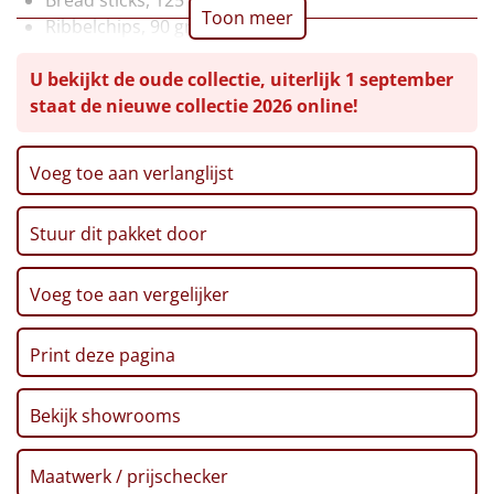
Toon meer
Ribbelchips, 90 gr
Leuke
Pasta penne, 400 gr
U bekijkt de oude collectie, uiterlijk 1 september
Pretzelsticks XXL, 200 gr
Goedkope
staat de nieuwe collectie 2026 online!
Toast, 100 gr
Borrelnoten, 'Nacho Cheese', 100 gr
Uniek
Haverkoeken, 135 gr
Voeg toe aan verlanglijst
Popcorn, 90 gr
Alle thema's
Passata tomatensaus, 330 gr
Stuur dit pakket door
Nougat, 130 gr
Artikel
Kaaspuntjes, 125 gr
Knoflookbroodjes, 150 gr
Hitster
Voeg toe aan vergelijker
NIEUW
Ragout, 290 gr
Tomatensoep, 450 ml
Pizzarette
Print deze pagina
Mini Bouchees, 12 st
Chocolade boomhangers, 87,5 gr
Tas
Bekijk showrooms
Serrano ham, 50 gr
Mini choco muffins, 200 gr
Wake up light
NIEUW
Maatwerk / prijschecker
Kerstkaart