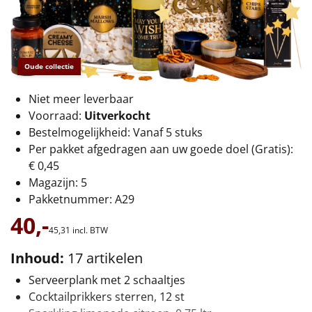
€75 tot €100
€100 en hoger
Oude collectie
Alle kerstpakketten 2026
Niet meer leverbaar
Thema
Voorraad:
Uitverkocht
Bestelmogelijkheid: Vanaf 5 stuks
Origineel
Per pakket afgedragen aan uw goede doel (Gratis):
€ 0,45
Rituals
Magazijn: 5
Pakketnummer: A29
Luxe
40,-
45,
31
incl. BTW
Mannen
Inhoud:
17 artikelen
Vrouwen
Serveerplank met 2 schaaltjes
Cocktailprikkers sterren, 12 st
Duurzaam