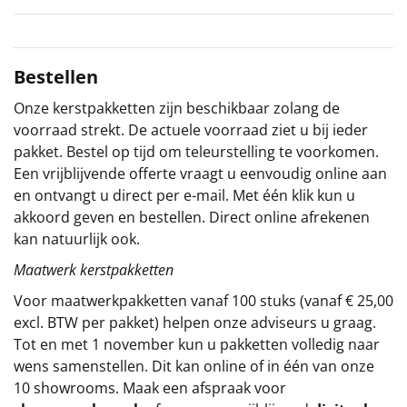
Sinterklaaspakketten
Particulier
Bestellen
Onze kerstpakketten zijn beschikbaar zolang de
Kerstgeschenken 2026
voorraad strekt. De actuele voorraad ziet u bij ieder
pakket. Bestel op tijd om teleurstelling te voorkomen.
Relatiegeschenken
Een vrijblijvende offerte vraagt u eenvoudig online aan
en ontvangt u direct per e-mail. Met één klik kun u
Cadeaubon
akkoord geven en bestellen. Direct online afrekenen
kan natuurlijk ook.
Per stuk
Maatwerk kerstpakketten
Alle overige
Voor maatwerkpakketten vanaf 100 stuks (vanaf € 25,00
excl. BTW per pakket) helpen onze adviseurs u graag.
Tot en met 1 november kun u pakketten volledig naar
wens samenstellen. Dit kan online of in één van onze
10 showrooms. Maak een afspraak voor