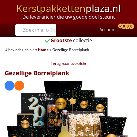
Kerstpakketten
plaza.nl
De leverancier die uw goede doel steunt
Prijzen
0
0
0
Account
Prod
Ver
W
Tot €25
Grootste
collectie
U bevindt zich hier:
Home
»
Gezellige Borrelplank
€25 tot €35
Terug naar overzicht
€35 tot €40
Gezellige Borrelplank
€40 tot €45
€45 tot €50
€50 tot €55
€55 tot €75