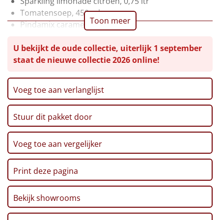
Sparkling limonade citroen, 0,75 ltr
Tomatensoep, 450 ml
Leuke
Toon meer
Pindamix caramel, 50 gr
Marshmallows ster, 150 gr
Goedkope
U bekijkt de oude collectie, uiterlijk 1 september
Chips, 75 gr
staat de nieuwe collectie 2026 online!
Koeken met witte chocolade, 135 gr
Uniek
Geroosterde broodjes, 250 gr
Fudge vanille, 110 gr
Alle thema's
Voeg toe aan verlanglijst
Pannenkoekenmix, 180 gr
Pretzels, 80 gr
Artikel
Stuur dit pakket door
Kaaspuntjes, 125 gr
Hitster
Popcorn, 100 gr
NIEUW
Kerst/Nieuwjaars kaart met puzzel
Voeg toe aan vergelijker
Pizzarette
Verpakt in een feestelijke kerstdoos, 39 x 29 x 17,5
cm
Print deze pagina
Tas
Bekijk showrooms
Wake up light
NIEUW