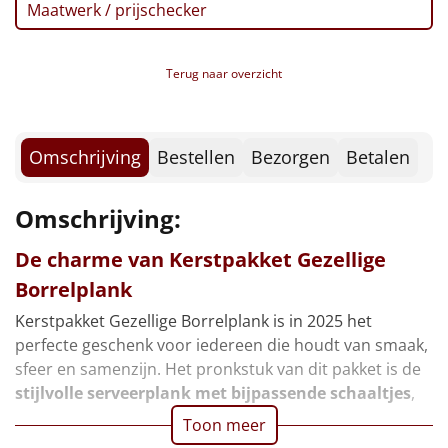
Borrelplank
Maatwerk / prijschecker
Warmtekussen
NIEUW
Terug naar overzicht
Slowcooker
POPULAIR
Noodradio
Omschrijving
Bestellen
Bezorgen
Betalen
NIEUW
Deken (fleece plaid)
Omschrijving:
Alle artikelen
De charme van Kerstpakket Gezellige
Borrelplank
Overige
Kerstpakket Gezellige Borrelplank is in 2025 het
Ideeën
perfecte geschenk voor iedereen die houdt van smaak,
sfeer en samenzijn. Het pronkstuk van dit pakket is de
Personeel
stijlvolle serveerplank met bijpassende schaaltjes
,
Toon meer
Doe het zelf