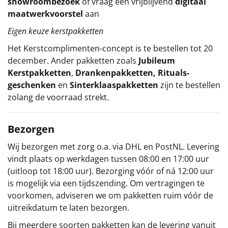
showroombezoek
of vraag een vrijblijvend
digitaal
maatwerkvoorstel
aan
Eigen keuze kerstpakketten
Het
Kerstcomplimenten
-concept
is te bestellen tot 20
december. Ander pakketten zoals
Jubileum
Kerstpakketten
,
Drankenpakketten
,
Rituals-
geschenken
en
Sinterklaaspakketten
zijn te bestellen
zolang de voorraad strekt.
Bezorgen
Wij bezorgen met zorg o.a. via DHL en PostNL. Levering
vindt plaats op werkdagen tussen 08:00 en 17:00 uur
(uitloop tot 18:00 uur). Bezorging vóór of ná 12:00 uur
is mogelijk via een tijdszending. Om vertragingen te
voorkomen, adviseren we om pakketten ruim vóór de
uitreikdatum te laten bezorgen.
Bij meerdere soorten pakketten kan de levering vanuit