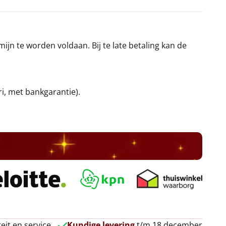
jn te worden voldaan. Bij te late betaling kan de
ri, met bankgarantie).
eit en service
Kundige levering
t/m 18 december