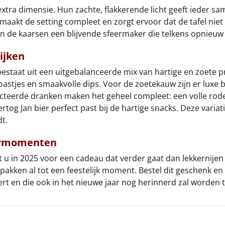
xtra dimensie. Hun zachte, flakkerende licht geeft ieder sa
maakt de setting compleet en zorgt ervoor dat de tafel niet
 de kaarsen een blijvende sfeermaker die telkens opnieuw
ijken
estaat uit een uitgebalanceerde mix van hartige en zoete p
toastjes en smaakvolle dips. Voor de zoetekauw zijn er luxe
lecteerde dranken maken het geheel compleet: een volle rode 
tog Jan bier perfect past bij de hartige snacks. Deze varia
dt.
nermomenten
t u in 2025 voor een cadeau dat verder gaat dan lekkernije
pakken al tot een feestelijk moment. Bestel dit geschenk e
ert en die ook in het nieuwe jaar nog herinnerd zal worden t