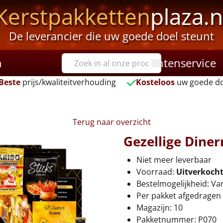
Kerstpakketten
plaza.n
De leverancier die uw goede doel steunt
n
Klantenservice
Beste
prijs/kwaliteitverhouding
Kosteloos
uw goede do
Terug naar overzicht
Gezellige Din
Niet meer leverbaar
Voorraad:
Uitverkoch
Bestelmogelijkheid: Va
Per pakket afgedragen 
Magazijn: 10
Pakketnummer: P070