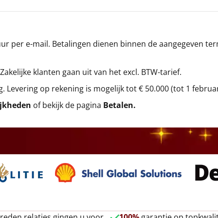
r per e-mail. Betalingen dienen binnen de aangegeven termi
 Zakelijke klanten gaan uit van het excl. BTW-tarief.
g. Levering op rekening is mogelijk tot € 50.000 (tot 1 februa
ijkheden
of bekijk de pagina
Betalen
.
reden relaties gingen u voor
100%
garantie op topkwalit