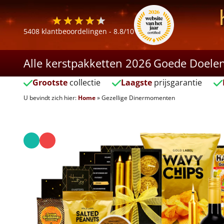
5408
klantbeoordelingen -
8.8
/10
Alle kerstpakketten 2026
Goede Doele
Grootste
collectie
Laagste
prijsgarantie
U bevindt zich hier:
Home
»
Gezellige Dinermomenten