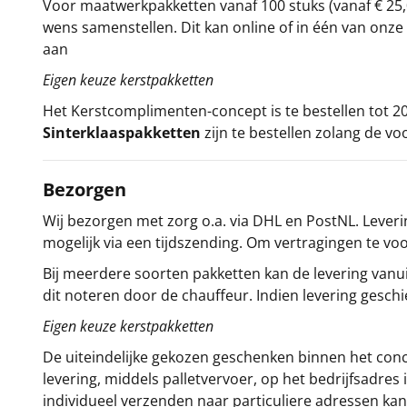
Voor maatwerkpakketten vanaf 100 stuks (vanaf € 25,
wens samenstellen. Dit kan online of in één van on
aan
Eigen keuze kerstpakketten
Het
Kerstcomplimenten
-concept
is te bestellen tot
Sinterklaaspakketten
zijn te bestellen zolang de vo
Bezorgen
Wij bezorgen met zorg o.a. via DHL en PostNL. Leverin
mogelijk via een tijdszending. Om vertragingen te v
Bij meerdere soorten pakketten kan de levering vanui
dit noteren door de chauffeur. Indien levering gesch
Eigen keuze kerstpakketten
De uiteindelijke gekozen geschenken binnen het con
levering, middels palletvervoer, op het bedrijfsadre
individueel verzenden naar particuliere adressen kan