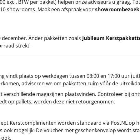
00 excl. BTW per pakket) helpen onze adviseurs u graag. To
ze 10 showrooms. Maak een afspraak voor
showroombezoe
 20 december. Ander pakketten zoals
Jubileum Kerstpakkett
orraad strekt.
g vindt plaats op werkdagen tussen 08:00 en 17:00 uur (uitl
oorkomen, adviseren we om pakketten ruim vóór de uitreikd
t verschillende magazijnen plaatsvinden. Controleer bij ontv
iedt op pallets, worden deze niet retourgenomen.
cept
Kerstcomplimenten
worden standaard via PostNL op h
s is ook mogelijk. De voucher met geschenkenvelop wordt sta
 ook.