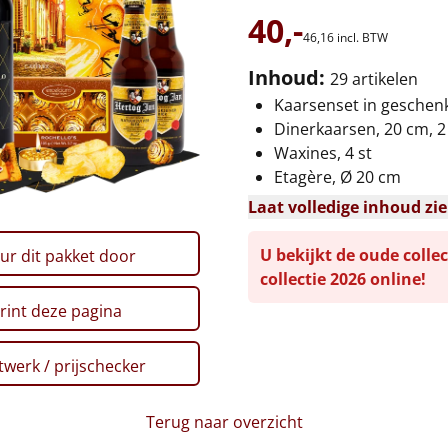
40,-
46,
16
incl. BTW
Inhoud:
29 artikelen
Kaarsenset in gesche
Dinerkaarsen, 20 cm, 2
Waxines, 4 st
Etagère, Ø 20 cm
Laat volledige inhoud zi
U bekijkt de oude collec
ur dit pakket door
collectie 2026 online!
rint deze pagina
werk / prijschecker
Terug naar overzicht