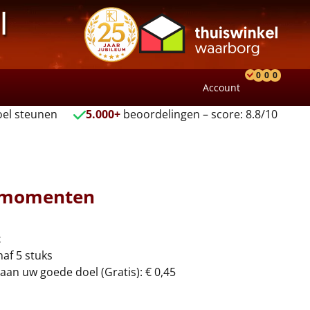
l
0
0
0
Account
Product
Verlang
Wink
el steunen
5.000+
beoordelingen – score: 8.8/10
ermomenten
t
naf 5 stuks
aan uw goede doel (Gratis): € 0,45