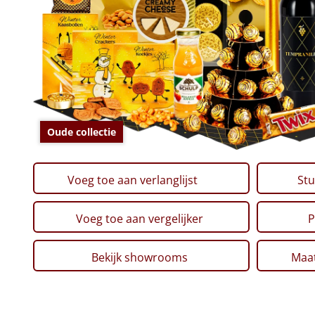
Oude collectie
Voeg toe aan verlanglijst
Stu
Voeg toe aan vergelijker
P
Bekijk showrooms
Maat