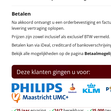
Betalen
Na akkoord ontvangt u een orderbevestiging en factuu
levering vertraging oplopen.
Prijzen zijn zowel inclusief als exclusief BTW vermeld.
Betalen kan via iDeal, creditcard of bankoverschrijvin
Bekijk alle mogelijkheden op de pagina
Betaalmogel
Deze klanten gingen u voor:
25 jaar
ervaring
24/7
bereikbaar
35.000
tev