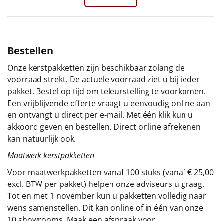
Sinterklaaspakketten
Particulier
Bestellen
Kerstgeschenken 2026
Onze kerstpakketten zijn beschikbaar zolang de
voorraad strekt. De actuele voorraad ziet u bij ieder
Relatiegeschenken
pakket. Bestel op tijd om teleurstelling te voorkomen.
Een vrijblijvende offerte vraagt u eenvoudig online aan
Cadeaubon
en ontvangt u direct per e-mail. Met één klik kun u
akkoord geven en bestellen. Direct online afrekenen
Per stuk
kan natuurlijk ook.
Maatwerk kerstpakketten
Alle overige
Voor maatwerkpakketten vanaf 100 stuks (vanaf € 25,00
excl. BTW per pakket) helpen onze adviseurs u graag.
Tot en met 1 november kun u pakketten volledig naar
wens samenstellen. Dit kan online of in één van onze
10 showrooms. Maak een afspraak voor