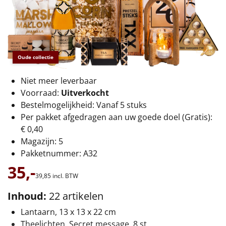
€75 tot €100
€100 en hoger
Alle kerstpakketten 2026
Oude collectie
Thema
Niet meer leverbaar
Voorraad:
Uitverkocht
Origineel
Bestelmogelijkheid: Vanaf 5 stuks
Per pakket afgedragen aan uw goede doel (Gratis):
Rituals
€ 0,40
Magazijn: 5
Luxe
Pakketnummer: A32
35,-
Mannen
39,
85
incl. BTW
Vrouwen
Inhoud:
22 artikelen
Lantaarn, 13 x 13 x 22 cm
Duurzaam
Theelichten, Secret message, 8 st