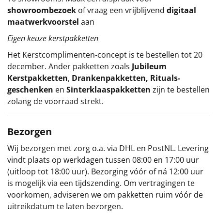
showroombezoek
of vraag een vrijblijvend
digitaal
maatwerkvoorstel
aan
Eigen keuze kerstpakketten
Het
Kerstcomplimenten
-concept
is te bestellen tot 20
december. Ander pakketten zoals
Jubileum
Kerstpakketten
,
Drankenpakketten
,
Rituals-
geschenken
en
Sinterklaaspakketten
zijn te bestellen
zolang de voorraad strekt.
Bezorgen
Wij bezorgen met zorg o.a. via DHL en PostNL. Levering
vindt plaats op werkdagen tussen 08:00 en 17:00 uur
(uitloop tot 18:00 uur). Bezorging vóór of ná 12:00 uur
is mogelijk via een tijdszending. Om vertragingen te
voorkomen, adviseren we om pakketten ruim vóór de
uitreikdatum te laten bezorgen.