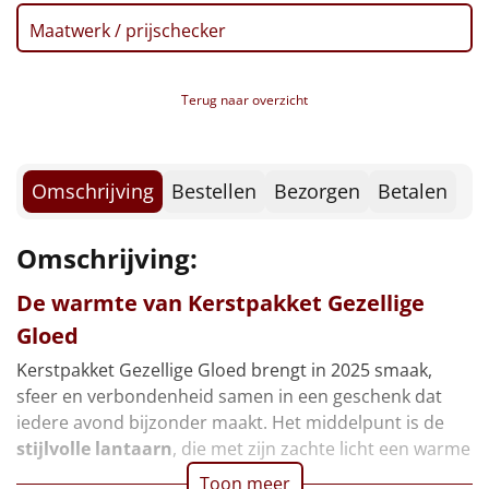
Borrelplank
Maatwerk / prijschecker
Warmtekussen
NIEUW
Terug naar overzicht
Slowcooker
POPULAIR
Noodradio
NIEUW
Omschrijving
Bestellen
Bezorgen
Betalen
Deken (fleece plaid)
Omschrijving:
Alle artikelen
De warmte van Kerstpakket Gezellige
Overige
Gloed
Ideeën
Kerstpakket Gezellige Gloed brengt in 2025 smaak,
sfeer en verbondenheid samen in een geschenk dat
Personeel
iedere avond bijzonder maakt. Het middelpunt is de
stijlvolle lantaarn
, die met zijn zachte licht een warme
Doe het zelf
Toon meer