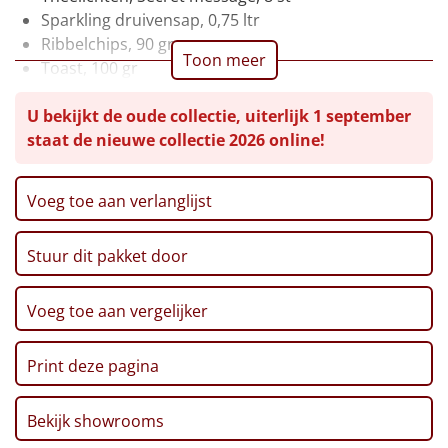
Sparkling druivensap, 0,75 ltr
Leuke
Ribbelchips, 90 gr
Toon meer
Toast, 100 gr
Goedkope
Kaaskoekjes, 57,5 gr
U bekijkt de oude collectie, uiterlijk 1 september
Fudge, 110 gr
Uniek
staat de nieuwe collectie 2026 online!
Dipsticks, 140 gr
Karamelsticks, 50 gr
Alle thema's
Popcorn, 100 gr
Voeg toe aan verlanglijst
Pretzelsticks XXL, 200 gr
Artikel
Marshmallows, 150 gr
Stuur dit pakket door
Kaaspuntjes, 125 gr
Hitster
NIEUW
Chocolade kerstballen, 108 gr, 6 st
Kerst/Nieuwjaars kaart met puzzel
Voeg toe aan vergelijker
Pizzarette
Thee in kadoverpakking, 18 st
Verpakt in een feestelijke kerstdoos, 39 x 29 x 23,2
Tas
Print deze pagina
cm
Wake up light
NIEUW
Bekijk showrooms