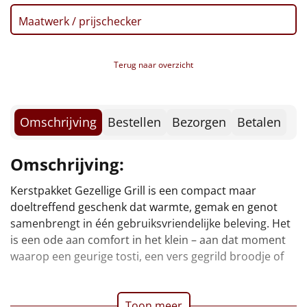
Borrelplank
Maatwerk / prijschecker
Warmtekussen
NIEUW
Terug naar overzicht
Slowcooker
POPULAIR
Noodradio
NIEUW
Omschrijving
Bestellen
Bezorgen
Betalen
Deken (fleece plaid)
Omschrijving:
Alle artikelen
Kerstpakket Gezellige Grill is een compact maar
een knapperige snack precies is wat je nodig hebt. Niet
Overige
doeltreffend geschenk dat warmte, gemak en genot
samenbrengt in één gebruiksvriendelijke beleving. Het
Ideeën
is een ode aan comfort in het klein – aan dat moment
waarop een geurige tosti, een vers gegrild broodje of
Personeel
Doe het zelf
Toon meer