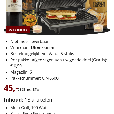
€75 tot €100
€100 en hoger
Alle kerstpakketten 2026
Oude collectie
Thema
Niet meer leverbaar
Voorraad:
Uitverkocht
Origineel
Bestelmogelijkheid: Vanaf 5 stuks
Per pakket afgedragen aan uw goede doel (Gratis):
Rituals
€ 0,50
Magazijn: 6
Luxe
Pakketnummer: CP46600
45,-
Mannen
53,
33
incl. BTW
Vrouwen
Inhoud:
18 artikelen
Multi Grill, 100 Watt
Duurzaam
Kaart, Fijne Feestdagen