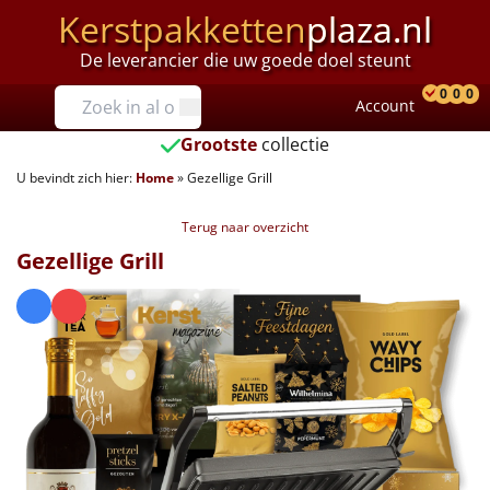
Kerstpakketten
plaza.nl
De leverancier die uw goede doel steunt
Prijzen
0
0
0
Account
Prod
Ver
W
Tot €25
Grootste
collectie
U bevindt zich hier:
Home
»
Gezellige Grill
€25 tot €35
Terug naar overzicht
€35 tot €40
Gezellige Grill
€40 tot €45
€45 tot €50
€50 tot €55
€55 tot €75