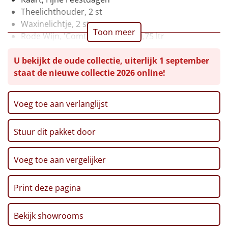
Theelichthouder, 2 st
Leuke
Waxinelichtje, 2 st
Toon meer
Rode Wijn, 'Comte Alexandre', 0,75 ltr
Goedkope
Pretzelsticks, 40 gr
U bekijkt de oude collectie, uiterlijk 1 september
Ribbelchips, 90 gr
Uniek
staat de nieuwe collectie 2026 online!
Stroopwafel, 2 x 32 gr
Marshmallows, 140 gr
Alle thema's
Pepermunt, 65 gr
Voeg toe aan verlanglijst
Pannenkoekenmix, 400 gr
Artikel
Zwarte Thee, 1,5 gr, 20 st
Stuur dit pakket door
Pinda's, 100 gr
Hitster
NIEUW
Kerstmagazine 2025
Verpakt in een feestelijke kerstdoos
Pizzarette
Voeg toe aan vergelijker
Tas
Print deze pagina
Wake up light
NIEUW
Bekijk showrooms