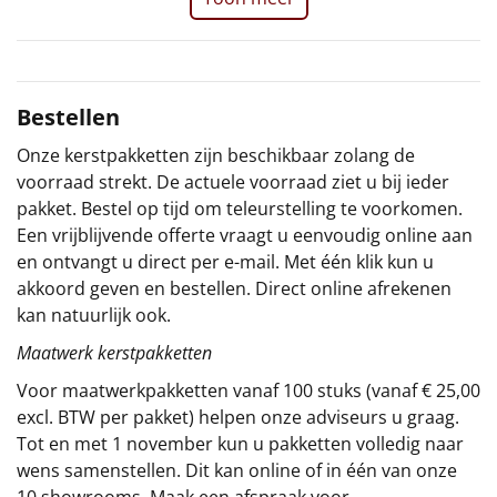
Sinterklaaspakketten
Particulier
Bestellen
Kerstgeschenken 2026
Onze kerstpakketten zijn beschikbaar zolang de
voorraad strekt. De actuele voorraad ziet u bij ieder
Relatiegeschenken
pakket. Bestel op tijd om teleurstelling te voorkomen.
Een vrijblijvende offerte vraagt u eenvoudig online aan
Cadeaubon
en ontvangt u direct per e-mail. Met één klik kun u
akkoord geven en bestellen. Direct online afrekenen
Per stuk
kan natuurlijk ook.
Maatwerk kerstpakketten
Alle overige
Voor maatwerkpakketten vanaf 100 stuks (vanaf € 25,00
excl. BTW per pakket) helpen onze adviseurs u graag.
Tot en met 1 november kun u pakketten volledig naar
wens samenstellen. Dit kan online of in één van onze
10 showrooms. Maak een afspraak voor