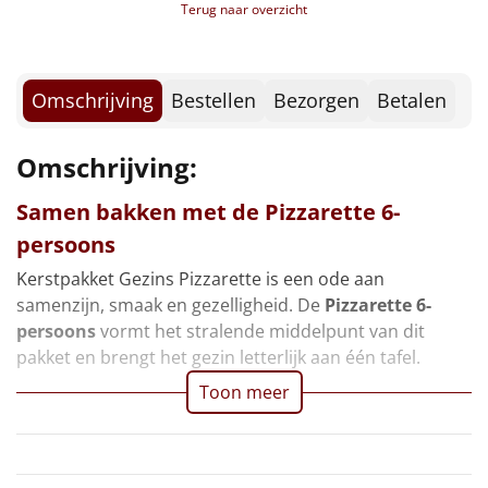
Borrelplank
Terug naar overzicht
Huligan crush pizza sauce pretzels rood, 65 gr
Gehakte tomaten, 400 gr
Warmtekussen
NIEUW
Grozette strooikaas, 10 gr, 2 st
Kerstkaart
Omschrijving
Bestellen
Bezorgen
Betalen
Slowcooker
POPULAIR
Voucher Ponycity
Voucher Fletcher hotel
Omschrijving:
Noodradio
NIEUW
Fooditems verpakt in een feestelijke kerstdoos, 39 x
29 x 15 cm
Samen bakken met de
Pizzarette 6-
Deken (fleece plaid)
*Dit pakket is niet geschikt voor HaH zendingen!
persoons
Alle artikelen
Kerstpakket Gezins Pizzarette is een ode aan
samenzijn, smaak en gezelligheid. De
Pizzarette 6-
Overige
persoons
vormt het stralende middelpunt van dit
pakket en brengt het gezin letterlijk aan één tafel.
Ideeën
Toon meer
Personeel
Doe het zelf