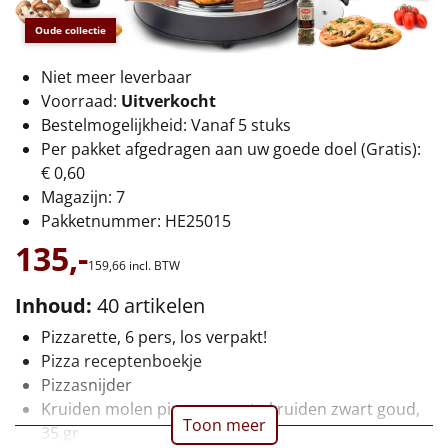
€75 tot €100
Oude collectie
€100 en hoger
Niet meer leverbaar
Voorraad:
Uitverkocht
Alle kerstpakketten 2026
Bestelmogelijkheid: Vanaf 5 stuks
Thema
Per pakket afgedragen aan uw goede doel (Gratis):
€ 0,60
Origineel
Magazijn: 7
Pakketnummer: HE25015
Rituals
135,-
159,
66
incl. BTW
Luxe
Inhoud:
40 artikelen
Mannen
Pizzarette, 6 pers, los verpakt!
Pizza receptenboekje
Vrouwen
Pizzasnijder
Kruiden molen pizza en pasta kruiden zwart goud,
Toon meer
Duurzaam
35 gr