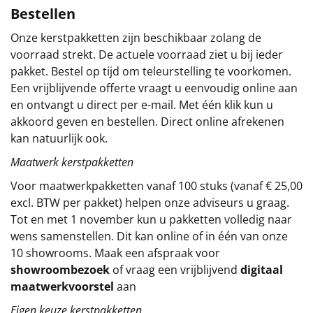
Bestellen
Sinterklaaspakketten
Onze kerstpakketten zijn beschikbaar zolang de
voorraad strekt. De actuele voorraad ziet u bij ieder
Particulier
pakket. Bestel op tijd om teleurstelling te voorkomen.
Een vrijblijvende offerte vraagt u eenvoudig online aan
Kerstgeschenken 2026
en ontvangt u direct per e-mail. Met één klik kun u
akkoord geven en bestellen. Direct online afrekenen
Relatiegeschenken
kan natuurlijk ook.
Cadeaubon
Maatwerk kerstpakketten
Voor maatwerkpakketten vanaf 100 stuks (vanaf € 25,00
Per stuk
excl. BTW per pakket) helpen onze adviseurs u graag.
Tot en met 1 november kun u pakketten volledig naar
Alle overige
wens samenstellen. Dit kan online of in één van onze
10 showrooms. Maak een afspraak voor
showroombezoek
of vraag een vrijblijvend
digitaal
maatwerkvoorstel
aan
Eigen keuze kerstpakketten