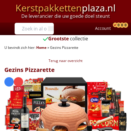
Kerstpakketten
plaza.nl
De leverancier die uw goede doel steunt
Prijzen
0
0
0
Account
Prod
Ver
W
Tot €25
Grootste
collectie
U bevindt zich hier:
Home
»
Gezins Pizzarette
€25 tot €35
Terug naar overzicht
€35 tot €40
Gezins Pizzarette
€40 tot €45
€45 tot €50
€50 tot €55
€55 tot €75