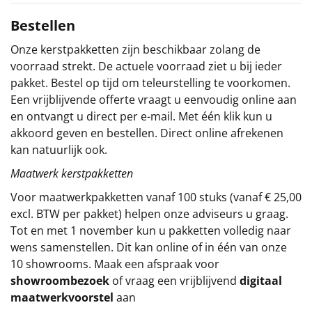
Sinterklaaspakketten
Bestellen
Onze kerstpakketten zijn beschikbaar zolang de
Particulier
voorraad strekt. De actuele voorraad ziet u bij ieder
pakket. Bestel op tijd om teleurstelling te voorkomen.
Kerstgeschenken 2026
Een vrijblijvende offerte vraagt u eenvoudig online aan
en ontvangt u direct per e-mail. Met één klik kun u
Relatiegeschenken
akkoord geven en bestellen. Direct online afrekenen
kan natuurlijk ook.
Cadeaubon
Maatwerk kerstpakketten
Per stuk
Voor maatwerkpakketten vanaf 100 stuks (vanaf € 25,00
excl. BTW per pakket) helpen onze adviseurs u graag.
Alle overige
Tot en met 1 november kun u pakketten volledig naar
wens samenstellen. Dit kan online of in één van onze
10 showrooms. Maak een afspraak voor
showroombezoek
of vraag een vrijblijvend
digitaal
maatwerkvoorstel
aan