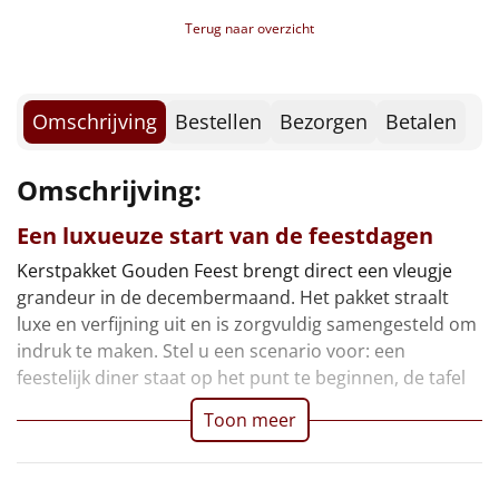
Borrelplank
Terug naar overzicht
Warmtekussen
NIEUW
Slowcooker
Omschrijving
Bestellen
Bezorgen
Betalen
POPULAIR
Noodradio
NIEUW
Omschrijving:
Deken (fleece plaid)
Een luxueuze start van de feestdagen
Kerstpakket Gouden Feest brengt direct een vleugje
Alle artikelen
grandeur in de decembermaand. Het pakket straalt
Overige
luxe en verfijning uit en is zorgvuldig samengesteld om
indruk te maken. Stel u een scenario voor: een
Ideeën
feestelijk diner staat op het punt te beginnen, de tafel
Toon meer
Personeel
Doe het zelf