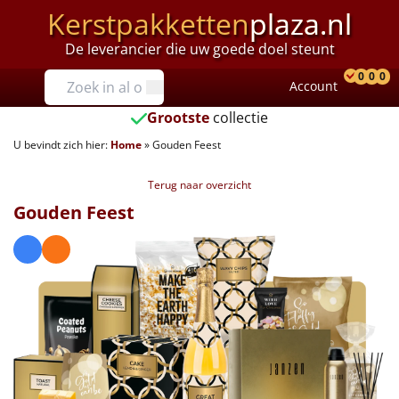
Kerstpakketten
plaza.nl
De leverancier die uw goede doel steunt
Prijzen
0
0
0
Account
Prod
Ver
W
Tot €25
Grootste
collectie
U bevindt zich hier:
Home
»
Gouden Feest
€25 tot €35
Terug naar overzicht
€35 tot €40
Gouden Feest
€40 tot €45
€45 tot €50
€50 tot €55
€55 tot €75