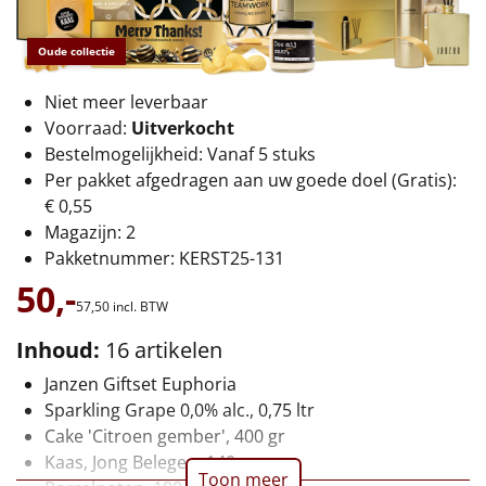
€75 tot €100
Oude collectie
€100 en hoger
Niet meer leverbaar
Alle kerstpakketten 2026
Voorraad:
Uitverkocht
Bestelmogelijkheid: Vanaf 5 stuks
Thema
Per pakket afgedragen aan uw goede doel (Gratis):
€ 0,55
Origineel
Magazijn: 2
Pakketnummer: KERST25-131
Rituals
50,-
57,
50
incl. BTW
Luxe
Inhoud:
16 artikelen
Mannen
Janzen Giftset Euphoria
Sparkling Grape 0,0% alc., 0,75 ltr
Vrouwen
Cake 'Citroen gember', 400 gr
Kaas, Jong Belegen, 140 gr
Duurzaam
Toon meer