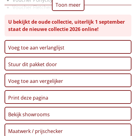
Voucher Ponycity
Toon meer
Voucher Fletcher hotel
Leuke
Verpakt in feestelijke giftbag
U bekijkt de oude collectie, uiterlijk 1 september
Goedkope
staat de nieuwe collectie 2026 online!
Uniek
Voeg toe aan verlanglijst
Alle thema's
Stuur dit pakket door
Artikel
Hitster
Voeg toe aan vergelijker
NIEUW
Pizzarette
Print deze pagina
Tas
Bekijk showrooms
Wake up light
NIEUW
Maatwerk / prijschecker