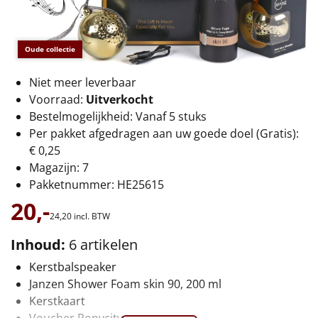
€75 tot €100
€100 en hoger
Oude collectie
Alle kerstpakketten 2026
Niet meer leverbaar
Voorraad:
Uitverkocht
Thema
Bestelmogelijkheid: Vanaf 5 stuks
Per pakket afgedragen aan uw goede doel (Gratis):
Origineel
€ 0,25
Magazijn: 7
Rituals
Pakketnummer: HE25615
Luxe
20,-
24,
20
incl. BTW
Mannen
Inhoud:
6 artikelen
Kerstbalspeaker
Vrouwen
Janzen Shower Foam skin 90, 200 ml
Kerstkaart
Duurzaam