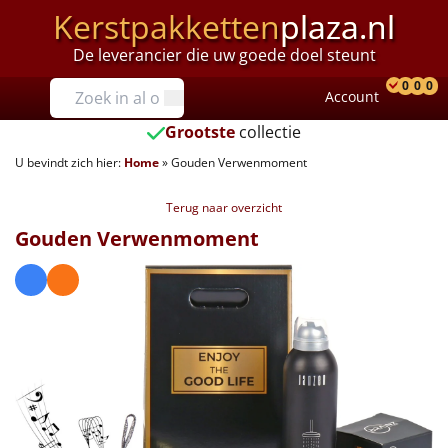
Kerstpakketten
plaza.nl
De leverancier die uw goede doel steunt
Prijzen
0
0
0
Account
Prod
Ver
W
Tot €25
Grootste
collectie
U bevindt zich hier:
Home
»
Gouden Verwenmoment
€25 tot €35
Terug naar overzicht
€35 tot €40
Gouden Verwenmoment
€40 tot €45
€45 tot €50
€50 tot €55
€55 tot €75