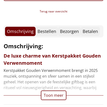
Borrelplank
Terug naar overzicht
Warmtekussen
NIEUW
Slowcooker
POPULAIR
Omschrijving
Bestellen
Bezorgen
Betalen
Noodradio
NIEUW
Omschrijving:
Deken (fleece plaid)
De luxe charme van Kerstpakket Gouden
Alle artikelen
Verwenmoment
Overige
Kerstpakket Gouden Verwenmoment brengt in 2025
muziek, ontspanning en sfeer samen in een stijlvol
Ideeën
geheel. Het openen van de feestelijke giftbag is een
ritueel vol nieuwsgierigheid en verwachting, waarbij
Personeel
Toon meer
Doe het zelf