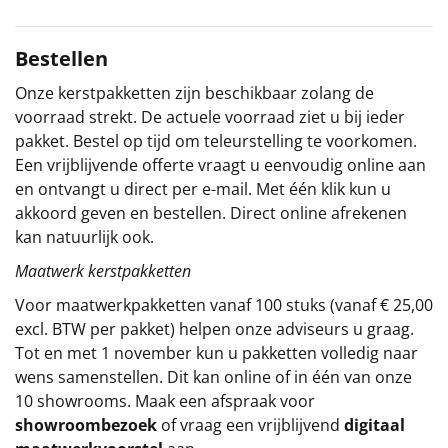
Sinterklaaspakketten
Bestellen
Particulier
Onze kerstpakketten zijn beschikbaar zolang de
voorraad strekt. De actuele voorraad ziet u bij ieder
Kerstgeschenken 2026
pakket. Bestel op tijd om teleurstelling te voorkomen.
Een vrijblijvende offerte vraagt u eenvoudig online aan
Relatiegeschenken
en ontvangt u direct per e-mail. Met één klik kun u
akkoord geven en bestellen. Direct online afrekenen
Cadeaubon
kan natuurlijk ook.
Maatwerk kerstpakketten
Per stuk
Voor maatwerkpakketten vanaf 100 stuks (vanaf € 25,00
Alle overige
excl. BTW per pakket) helpen onze adviseurs u graag.
Tot en met 1 november kun u pakketten volledig naar
wens samenstellen. Dit kan online of in één van onze
10 showrooms. Maak een afspraak voor
showroombezoek
of vraag een vrijblijvend
digitaal