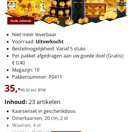
€75 tot €100
€100 en hoger
Oude collectie
Alle kerstpakketten 2026
Niet meer leverbaar
Voorraad:
Uitverkocht
Thema
Bestelmogelijkheid: Vanaf 5 stuks
Per pakket afgedragen aan uw goede doel (Gratis):
Origineel
€ 0,40
Magazijn: 10
Rituals
Pakketnummer: P0411
Luxe
35,-
40,
32
incl. BTW
Mannen
Inhoud:
23 artikelen
Kaarsenset in geschenkdoos
Vrouwen
Dinerkaarsen, 20 cm, 2 st
Waxines, 4 st
Duurzaam