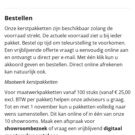
Sinterklaaspakketten
Bestellen
Particulier
Onze kerstpakketten zijn beschikbaar zolang de
voorraad strekt. De actuele voorraad ziet u bij ieder
Kerstgeschenken 2026
pakket. Bestel op tijd om teleurstelling te voorkomen.
Een vrijblijvende offerte vraagt u eenvoudig online aan
Relatiegeschenken
en ontvangt u direct per e-mail. Met één klik kun u
akkoord geven en bestellen. Direct online afrekenen
Cadeaubon
kan natuurlijk ook.
Maatwerk kerstpakketten
Per stuk
Voor maatwerkpakketten vanaf 100 stuks (vanaf € 25,00
Alle overige
excl. BTW per pakket) helpen onze adviseurs u graag.
Tot en met 1 november kun u pakketten volledig naar
wens samenstellen. Dit kan online of in één van onze
10 showrooms. Maak een afspraak voor
showroombezoek
of vraag een vrijblijvend
digitaal