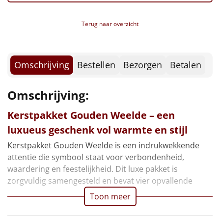
Borrelplank
Terug naar overzicht
Warmtekussen
NIEUW
Slowcooker
POPULAIR
Omschrijving
Bestellen
Bezorgen
Betalen
Noodradio
NIEUW
Omschrijving:
Deken (fleece plaid)
Kerstpakket Gouden Weelde – een
Alle artikelen
luxueus geschenk vol warmte en stijl
Overige
Kerstpakket Gouden Weelde is een indrukwekkende
attentie die symbool staat voor verbondenheid,
Ideeën
waardering en feestelijkheid. Dit luxe pakket is
zorgvuldig samengesteld en bevat vier opvallende
Personeel
Toon meer
Doe het zelf