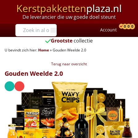
Kerstpakketten
plaza.nl
De leverancier die uw goede doel steunt
Prijzen
0
0
0
Account
Prod
Ver
W
Tot €25
Grootste
collectie
U bevindt zich hier:
Home
»
Gouden Weelde 2.0
€25 tot €35
Terug naar overzicht
€35 tot €40
Gouden Weelde 2.0
€40 tot €45
€45 tot €50
€50 tot €55
€55 tot €75