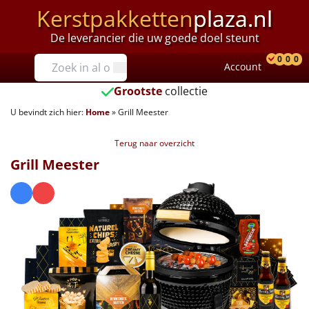
Kerstpakketten
plaza.nl
De leverancier die uw goede doel steunt
Prijzen
0
0
0
Account
Prod
Ver
W
Tot €25
Grootste
collectie
U bevindt zich hier:
Home
»
Grill Meester
€25 tot €35
Terug naar overzicht
€35 tot €40
Grill Meester
€40 tot €45
€45 tot €50
€50 tot €55
€55 tot €75