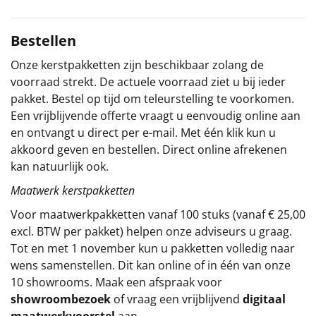
Sinterklaaspakketten
Bestellen
Particulier
Onze kerstpakketten zijn beschikbaar zolang de
voorraad strekt. De actuele voorraad ziet u bij ieder
Kerstgeschenken 2026
pakket. Bestel op tijd om teleurstelling te voorkomen.
Een vrijblijvende offerte vraagt u eenvoudig online aan
Relatiegeschenken
en ontvangt u direct per e-mail. Met één klik kun u
akkoord geven en bestellen. Direct online afrekenen
Cadeaubon
kan natuurlijk ook.
Maatwerk kerstpakketten
Per stuk
Voor maatwerkpakketten vanaf 100 stuks (vanaf € 25,00
Alle overige
excl. BTW per pakket) helpen onze adviseurs u graag.
Tot en met 1 november kun u pakketten volledig naar
wens samenstellen. Dit kan online of in één van onze
10 showrooms. Maak een afspraak voor
showroombezoek
of vraag een vrijblijvend
digitaal
maatwerkvoorstel
aan