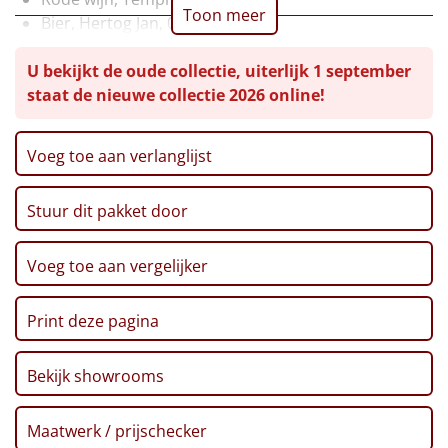
Toon meer
Bier, Hertog Jan, 0,30 ltr, 2 st
Leuke
Luxe praline collection, 100 gr
U bekijkt de oude collectie, uiterlijk 1 september
Kaaswafelbolletjes, 50 gr
Goedkope
staat de nieuwe collectie 2026 online!
Toast, 75 gr
Marshmallows, 250 gr
Uniek
Borrelnoten, 125 gr
Voeg toe aan verlanglijst
Popcorn, 70 gr
Alle thema's
Ribbelchips, 90 gr
Stuur dit pakket door
Stokbrood in bakvorm, 200 gr
Artikel
Kaaspuntjes, 125 gr
Remia barbecuesaus, 250 ml
Hitster
Voeg toe aan vergelijker
NIEUW
Kerstkoekjes, 80 gr
Verpakt in een feestelijke kerstdoos, 39 x 29 x 17,5
Pizzarette
Print deze pagina
cm
Tas
Bekijk showrooms
Wake up light
NIEUW
Maatwerk / prijschecker