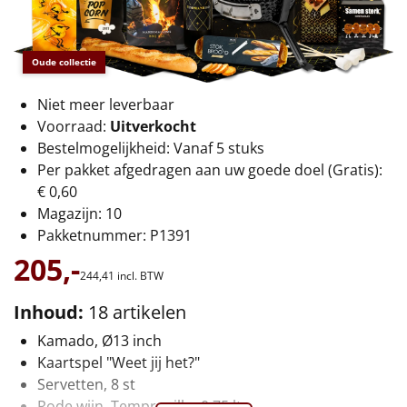
€75 tot €100
€100 en hoger
Oude collectie
Alle kerstpakketten 2026
Niet meer leverbaar
Voorraad:
Uitverkocht
Thema
Bestelmogelijkheid: Vanaf 5 stuks
Per pakket afgedragen aan uw goede doel (Gratis):
Origineel
€ 0,60
Magazijn: 10
Rituals
Pakketnummer: P1391
205,-
Luxe
244,
41
incl. BTW
Mannen
Inhoud:
18 artikelen
Kamado, Ø13 inch
Vrouwen
Kaartspel "Weet jij het?"
Servetten, 8 st
Duurzaam
Rode wijn, Tempranillo, 0,75 ltr