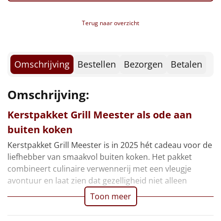
Borrelplank
Terug naar overzicht
Warmtekussen
NIEUW
Slowcooker
POPULAIR
Omschrijving
Bestellen
Bezorgen
Betalen
Noodradio
NIEUW
Omschrijving:
Deken (fleece plaid)
Kerstpakket Grill Meester als ode aan
Alle artikelen
buiten koken
Overige
Kerstpakket Grill Meester is in 2025 hét cadeau voor de
liefhebber van smaakvol buiten koken. Het pakket
Ideeën
combineert culinaire verwennerij met een vleugje
avontuur en laat zien dat gezelligheid niet alleen
Personeel
Toon meer
Doe het zelf