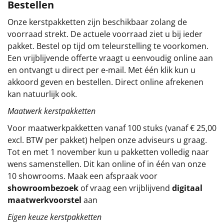
Bestellen
Cappuccino, 100 gr
Sinterklaaspakketten
Noodles, 65 gr, 2 st
Onze kerstpakketten zijn beschikbaar zolang de
Harlekijntjes zachte zoete drop, 100 gr
voorraad strekt. De actuele voorraad ziet u bij ieder
Particulier
Snoephartjes, 40 gr
pakket. Bestel op tijd om teleurstelling te voorkomen.
Knapperige wafel hazelnoot, 60 gr
Een vrijblijvende offerte vraagt u eenvoudig online aan
Kerstgeschenken 2026
Truffels, 50 gr
en ontvangt u direct per e-mail. Met één klik kun u
Toast, 100 gr
akkoord geven en bestellen. Direct online afrekenen
Relatiegeschenken
Lonka fudge vanille, 117 gr
kan natuurlijk ook.
Honing, 20 gr, 2 st
Maatwerk kerstpakketten
Cadeaubon
Tomaten brood, 150 gr
Haribo dropstaaf, 18 gr, 2 st
Voor maatwerkpakketten vanaf 100 stuks (vanaf € 25,00
Per stuk
Sneeuwballen, 60 gr
excl. BTW per pakket) helpen onze adviseurs u graag.
Suikerpinda's, 100 gr
Tot en met 1 november kun u pakketten volledig naar
Alle overige
Dubbelfris framboos & cranberry, 1,5 ltr
wens samenstellen. Dit kan online of in één van onze
Venco muntendrop, 120 gr
10 showrooms. Maak een afspraak voor
Smikkelboxx
showroombezoek
of vraag een vrijblijvend
digitaal
Bolletje knackebrod, 15 gr, 2 st
maatwerkvoorstel
aan
Douwe Egberts oploskoffie, 2 st
Eigen keuze kerstpakketten
De Ruijter jam, 15 gr, 2 st