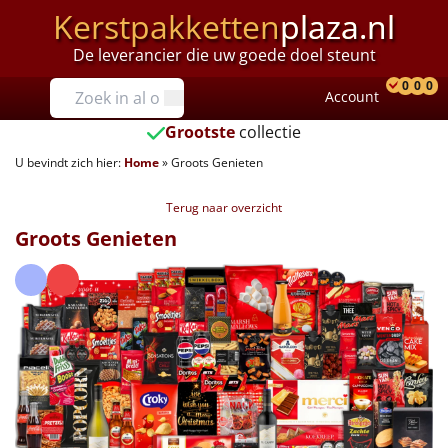
Kerstpakketten
plaza.nl
De leverancier die uw goede doel steunt
Prijzen
0
0
0
Account
Prod
Ver
W
Tot €25
Grootste
collectie
U bevindt zich hier:
Home
»
Groots Genieten
€25 tot €35
Terug naar overzicht
€35 tot €40
Groots Genieten
€40 tot €45
€45 tot €50
€50 tot €55
€55 tot €75