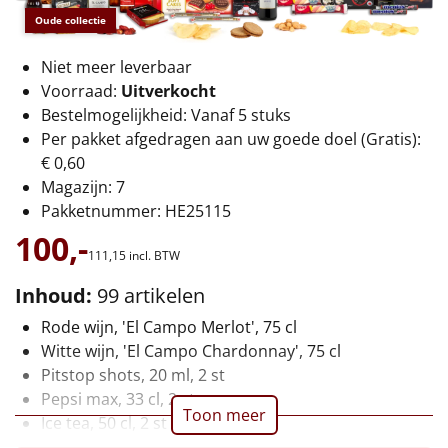
€75 tot €100
Oude collectie
€100 en hoger
Niet meer leverbaar
Voorraad:
Uitverkocht
Alle kerstpakketten 2026
Bestelmogelijkheid: Vanaf 5 stuks
Per pakket afgedragen aan uw goede doel (Gratis):
Thema
€ 0,60
Magazijn: 7
Origineel
Pakketnummer: HE25115
100,-
Rituals
111,
15
incl. BTW
Luxe
Inhoud:
99 artikelen
Rode wijn, 'El Campo Merlot', 75 cl
Mannen
Witte wijn, 'El Campo Chardonnay', 75 cl
Pitstop shots, 20 ml, 2 st
Vrouwen
Pepsi max, 33 cl, 2 st
Toon meer
Ice tea, 50 cl, 2 st
Duurzaam
Taksi tropisch fruit, 20 cl, 2 st