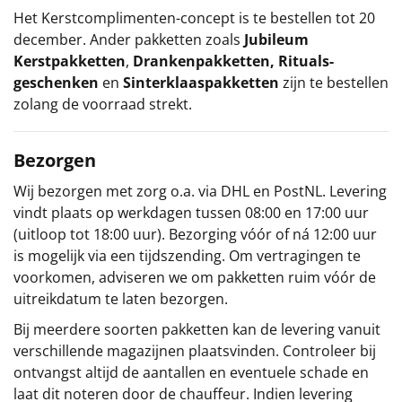
Het
Kerstcomplimenten
-concept
is te bestellen tot 20
Mars, 18 gr, 2 st
december. Ander pakketten zoals
Jubileum
Mentos drop, 37,5 gr, 2 st
Kerstpakketten
,
Drankenpakketten
,
Rituals-
Mallows, 17,5 gr, 2 st
geschenken
en
Sinterklaaspakketten
zijn te bestellen
Dubbele biscuit, 30 gr
zolang de voorraad strekt.
Chips, Croky naturel, 100 gr
Kerstkaart
Voucher PonyparkCity
Bezorgen
Voucher Fletcher hotel
Wij bezorgen met zorg o.a. via DHL en PostNL. Levering
Verpakt in een feestelijke kerstdoos
vindt plaats op werkdagen tussen 08:00 en 17:00 uur
LET OP: Niet geschikt als postzending
(uitloop tot 18:00 uur). Bezorging vóór of ná 12:00 uur
is mogelijk via een tijdszending. Om vertragingen te
voorkomen, adviseren we om pakketten ruim vóór de
uitreikdatum te laten bezorgen.
Bij meerdere soorten pakketten kan de levering vanuit
verschillende magazijnen plaatsvinden. Controleer bij
ontvangst altijd de aantallen en eventuele schade en
laat dit noteren door de chauffeur. Indien levering