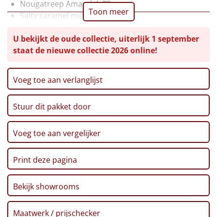
Nougatreep Amandel, 75 gr
Toon meer
Leuke
Salty caramel milk
Verpakt in een feestelijke kerstdoos, 33,5 x 9 x 9,5
Goedkope
U bekijkt de oude collectie, uiterlijk 1 september
cm
staat de nieuwe collectie 2026 online!
Uniek
Voeg toe aan verlanglijst
Alle thema's
Artikel
Stuur dit pakket door
Hitster
NIEUW
Voeg toe aan vergelijker
Pizzarette
Print deze pagina
Tas
Bekijk showrooms
Wake up light
NIEUW
Maatwerk / prijschecker