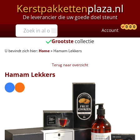
Kerstpakketten
plaza.nl
De leverancier die uw goede doel steunt
Prijzen
0
0
0
Account
Prod
Ver
W
Tot €25
Grootste
collectie
U bevindt zich hier:
Home
»
Hamam Lekkers
€25 tot €35
Terug naar overzicht
€35 tot €40
Hamam Lekkers
€40 tot €45
€45 tot €50
€50 tot €55
€55 tot €75