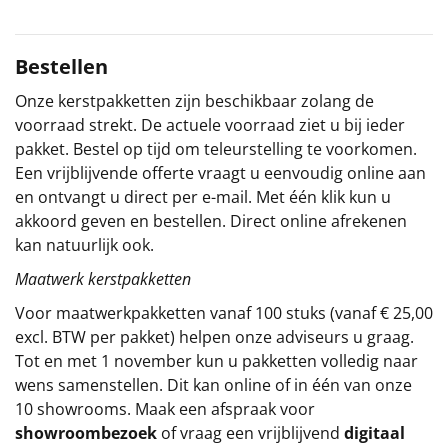
Sinterklaaspakketten
Bestellen
Particulier
Onze kerstpakketten zijn beschikbaar zolang de
voorraad strekt. De actuele voorraad ziet u bij ieder
Kerstgeschenken 2026
pakket. Bestel op tijd om teleurstelling te voorkomen.
Een vrijblijvende offerte vraagt u eenvoudig online aan
Relatiegeschenken
en ontvangt u direct per e-mail. Met één klik kun u
akkoord geven en bestellen. Direct online afrekenen
Cadeaubon
kan natuurlijk ook.
Per stuk
Maatwerk kerstpakketten
Voor maatwerkpakketten vanaf 100 stuks (vanaf € 25,00
Alle overige
excl. BTW per pakket) helpen onze adviseurs u graag.
Tot en met 1 november kun u pakketten volledig naar
wens samenstellen. Dit kan online of in één van onze
10 showrooms. Maak een afspraak voor
showroombezoek
of vraag een vrijblijvend
digitaal