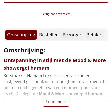
Borrelplank
Warmtekussen
Terug naar overzicht
NIEUW
Slowcooker
POPULAIR
Omschrijving
Bestellen
Bezorgen
Betalen
Noodradio
NIEUW
Omschrijving:
Deken (fleece plaid)
Ontspanning in stijl met de
Mood & More
Alle artikelen
showergel hamam
Overige
Kerstpakket Hamam Lekkers is een verfijnd en
rustgevend geschenk dat uitnodigt om te vertragen, te
Ideeën
ademen en te genieten van een moment puur voor
jezelf. De elegante
Mood & More showergel hamam
Personeel
Toon meer
Doe het zelf