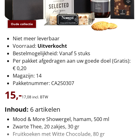
€75 tot €100
€100 en hoger
Oude collectie
Alle kerstpakketten 2026
Niet meer leverbaar
Thema
Voorraad:
Uitverkocht
Bestelmogelijkheid: Vanaf 5 stuks
Origineel
Per pakket afgedragen aan uw goede doel (Gratis):
€ 0,20
Rituals
Magazijn: 14
Pakketnummer: CA250307
Luxe
15,-
17,
08
incl. BTW
Mannen
Inhoud:
6 artikelen
Vrouwen
Mood & More Showergel, hamam, 500 ml
Zwarte Thee, 20 zakjes, 30 gr
Duurzaam
Fruitkoeken met Witte Chocolade, 80 gr