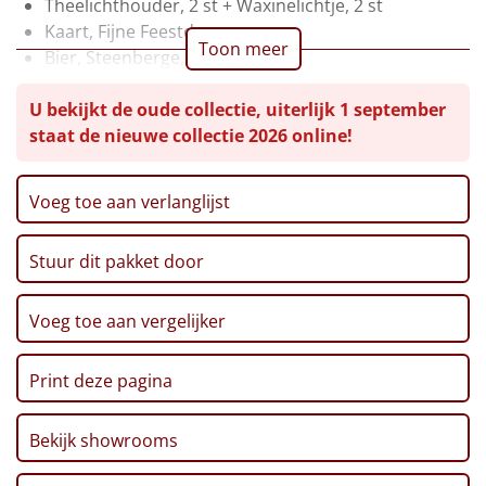
Theelichthouder, 2 st + Waxinelichtje, 2 st
Kaart, Fijne Feestdagen
Leuke
Toon meer
Bier, Steenberge, 25 cl, 2 st
Pinda's, 50 gr
Goedkope
U bekijkt de oude collectie, uiterlijk 1 september
Chips, Croky, Partystars, 80 gr
staat de nieuwe collectie 2026 online!
Sultana, 3-pack, 43 gr
Uniek
Twix, 50 gr
Haribo, Goudbeertjes, 75 gr
Alle thema's
Voeg toe aan verlanglijst
Pepermunt, 65 gr
Artikel
Pannenkoekenmix, 400 gr
Stuur dit pakket door
Speculoos Koekjes, 25 gr
Hitster
Crackers, 250 gr
NIEUW
Mars, 51 gr
Voeg toe aan vergelijker
Pizzarette
Thee, Bosvruchten, 30 gr
Verpakt in een feestelijke kerstdoos, 49 x 39 x 20 cm
Print deze pagina
Tas
Bekijk showrooms
Wake up light
NIEUW