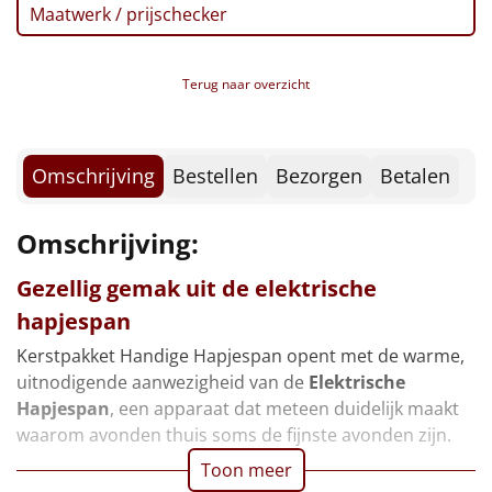
Borrelplank
Maatwerk / prijschecker
Warmtekussen
NIEUW
Terug naar overzicht
Slowcooker
POPULAIR
Noodradio
NIEUW
Omschrijving
Bestellen
Bezorgen
Betalen
Deken (fleece plaid)
Omschrijving:
Alle artikelen
Gezellig gemak uit de elektrische
hapjespan
Overige
Kerstpakket Handige Hapjespan opent met de warme,
Ideeën
uitnodigende aanwezigheid van de
Elektrische
Hapjespan
, een apparaat dat meteen duidelijk maakt
Personeel
waarom avonden thuis soms de fijnste avonden zijn.
Toon meer
Doe het zelf