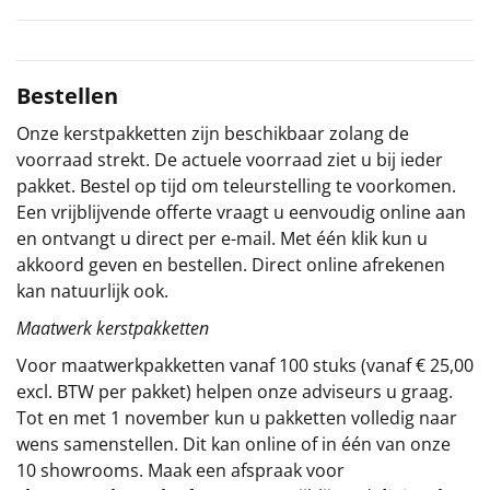
Sinterklaaspakketten
Particulier
Bestellen
Onze kerstpakketten zijn beschikbaar zolang de
Kerstgeschenken 2026
voorraad strekt. De actuele voorraad ziet u bij ieder
pakket. Bestel op tijd om teleurstelling te voorkomen.
Relatiegeschenken
Een vrijblijvende offerte vraagt u eenvoudig online aan
en ontvangt u direct per e-mail. Met één klik kun u
Cadeaubon
akkoord geven en bestellen. Direct online afrekenen
kan natuurlijk ook.
Per stuk
Maatwerk kerstpakketten
Alle overige
Voor maatwerkpakketten vanaf 100 stuks (vanaf € 25,00
excl. BTW per pakket) helpen onze adviseurs u graag.
Tot en met 1 november kun u pakketten volledig naar
wens samenstellen. Dit kan online of in één van onze
10 showrooms. Maak een afspraak voor