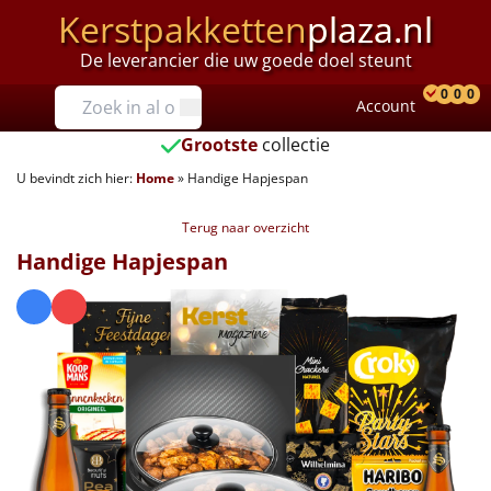
Kerstpakketten
plaza.nl
De leverancier die uw goede doel steunt
Prijzen
0
0
0
Account
Prod
Ver
W
Tot €25
Grootste
collectie
U bevindt zich hier:
Home
»
Handige Hapjespan
€25 tot €35
Terug naar overzicht
€35 tot €40
Handige Hapjespan
€40 tot €45
€45 tot €50
€50 tot €55
€55 tot €75