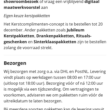
showroombezoek
of vraag een vrijblijvend
digitaal
maatwerkvoorstel
aan
Eigen keuze kerstpakketten
Het
Kerstcomplimenten
-concept
is te bestellen tot 20
december. Ander pakketten zoals
Jubileum
Kerstpakketten
,
Drankenpakketten
,
Rituals-
geschenken
en
Sinterklaaspakketten
zijn te bestellen
zolang de voorraad strekt.
Bezorgen
Wij bezorgen met zorg o.a. via DHL en PostNL. Levering
vindt plaats op werkdagen tussen 08:00 en 17:00 uur
(uitloop tot 18:00 uur). Bezorging vóór of ná 12:00 uur
is mogelijk via een tijdszending. Om vertragingen te
voorkomen, adviseren we om pakketten ruim vóór de
uitreikdatum te laten bezorgen.
Bij meerdere soorten pakketten kan de levering vanuit