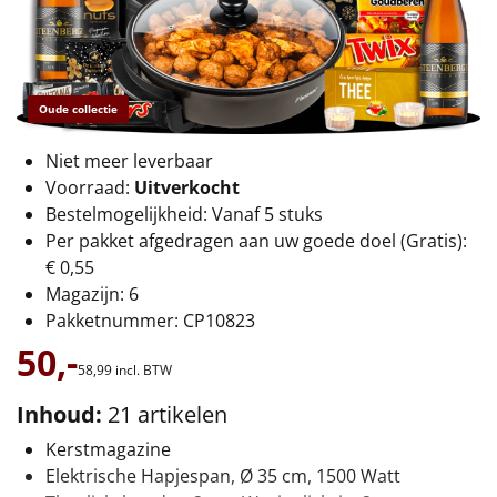
€75 tot €100
€100 en hoger
Oude collectie
Alle kerstpakketten 2026
Niet meer leverbaar
Thema
Voorraad:
Uitverkocht
Origineel
Bestelmogelijkheid: Vanaf 5 stuks
Per pakket afgedragen aan uw goede doel (Gratis):
Rituals
€ 0,55
Magazijn: 6
Luxe
Pakketnummer: CP10823
50,-
Mannen
58,
99
incl. BTW
Inhoud:
21 artikelen
Vrouwen
Kerstmagazine
Elektrische Hapjespan, Ø 35 cm, 1500 Watt
Duurzaam