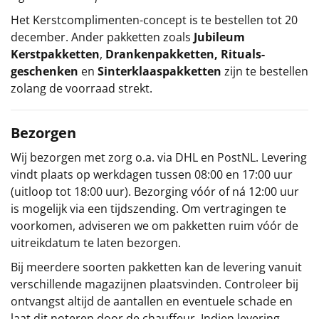
Het
Kerstcomplimenten
-concept
is te bestellen tot 20
december. Ander pakketten zoals
Jubileum
Kerstpakketten
,
Drankenpakketten
,
Rituals-
geschenken
en
Sinterklaaspakketten
zijn te bestellen
zolang de voorraad strekt.
Bezorgen
Wij bezorgen met zorg o.a. via DHL en PostNL. Levering
vindt plaats op werkdagen tussen 08:00 en 17:00 uur
(uitloop tot 18:00 uur). Bezorging vóór of ná 12:00 uur
is mogelijk via een tijdszending. Om vertragingen te
voorkomen, adviseren we om pakketten ruim vóór de
uitreikdatum te laten bezorgen.
Bij meerdere soorten pakketten kan de levering vanuit
verschillende magazijnen plaatsvinden. Controleer bij
ontvangst altijd de aantallen en eventuele schade en
laat dit noteren door de chauffeur. Indien levering