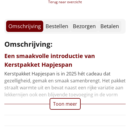
Borrelplank
Terug naar overzicht
Warmtekussen
NIEUW
Omschrijving
Bestellen
Bezorgen
Betalen
Slowcooker
POPULAIR
Omschrijving:
Noodradio
NIEUW
Een smaakvolle introductie van
Deken (fleece plaid)
Kerstpakket Hapjespan
Alle artikelen
Kerstpakket Hapjespan is in 2025 hét cadeau dat
gezelligheid, gemak en smaak samenbrengt. Het pakket
Overige
straalt warmte uit en bevat naast een rijke variatie aan
lekkernijen ook een blijvende toevoeging in de vorm
Ideeën
Toon meer
Personeel
Doe het zelf