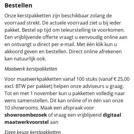
Bestellen
Sinterklaaspakketten
Onze kerstpakketten zijn beschikbaar zolang de
voorraad strekt. De actuele voorraad ziet u bij ieder
Particulier
pakket. Bestel op tijd om teleurstelling te voorkomen.
Een vrijblijvende offerte vraagt u eenvoudig online aan
Kerstgeschenken 2026
en ontvangt u direct per e-mail. Met één klik kun u
akkoord geven en bestellen. Direct online afrekenen
Relatiegeschenken
kan natuurlijk ook.
Cadeaubon
Maatwerk kerstpakketten
Voor maatwerkpakketten vanaf 100 stuks (vanaf € 25,00
Per stuk
excl. BTW per pakket) helpen onze adviseurs u graag.
Tot en met 1 november kun u pakketten volledig naar
Alle overige
wens samenstellen. Dit kan online of in één van onze
10 showrooms. Maak een afspraak voor
showroombezoek
of vraag een vrijblijvend
digitaal
maatwerkvoorstel
aan
Eigen keuze kerstpakketten