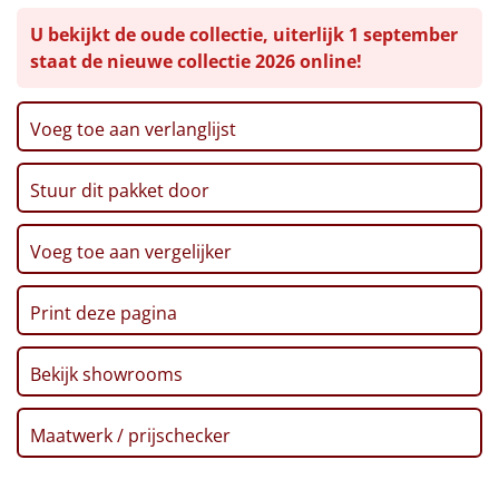
Chocolade , creme espresso smaak, 100 gr
Leuke
U bekijkt de oude collectie, uiterlijk 1 september
Grissini broodstengels, 125 gr
staat de nieuwe collectie 2026 online!
Tomatensoep, 450 ml
Goedkope
Pretzel sticks XXL, 200 gr
Suikerwafel, 55 gr, 2 st
Voeg toe aan verlanglijst
Uniek
Borrelnoten, 60 gr
Popcorn, 100 gr
Stuur dit pakket door
Truffels, 50 gr
Alle thema's
Koekreep, 90 gr
Artikel
Kerstkaart
Voeg toe aan vergelijker
Voucher Ponycity
Hitster
NIEUW
Voucher Fletcher hotel
Print deze pagina
Verpakt in een feestelijke kerstdoos
Pizzarette
Bekijk showrooms
Tas
Maatwerk / prijschecker
Wake up light
NIEUW