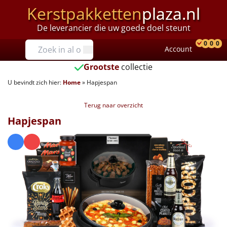
Kerstpakketten
plaza.nl
De leverancier die uw goede doel steunt
Prijzen
0
0
0
Account
Prod
Ver
W
Tot €25
Grootste
collectie
U bevindt zich hier:
Home
»
Hapjespan
€25 tot €35
Terug naar overzicht
€35 tot €40
Hapjespan
€40 tot €45
€45 tot €50
€50 tot €55
€55 tot €75