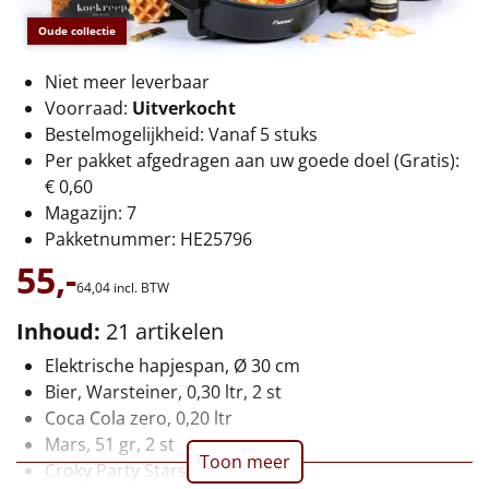
€75 tot €100
Oude collectie
€100 en hoger
Niet meer leverbaar
Voorraad:
Uitverkocht
Alle kerstpakketten 2026
Bestelmogelijkheid: Vanaf 5 stuks
Thema
Per pakket afgedragen aan uw goede doel (Gratis):
€ 0,60
Origineel
Magazijn: 7
Pakketnummer: HE25796
Rituals
55,-
64,
04
incl. BTW
Luxe
Inhoud:
21 artikelen
Mannen
Elektrische hapjespan, Ø 30 cm
Bier, Warsteiner, 0,30 ltr, 2 st
Vrouwen
Coca Cola zero, 0,20 ltr
Mars, 51 gr, 2 st
Toon meer
Duurzaam
Croky Party Stars, 80 gr