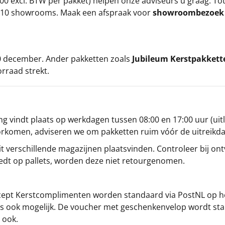
00 excl. BTW per pakket) helpen onze adviseurs u graag. To
ze 10 showrooms. Maak een afspraak voor
showroombezoe
 20 december. Ander pakketten zoals
Jubileum Kerstpakkett
orraad strekt.
g vindt plaats op werkdagen tussen 08:00 en 17:00 uur (uitl
oorkomen, adviseren we om pakketten ruim vóór de uitreikd
t verschillende magazijnen plaatsvinden. Controleer bij ontv
iedt op pallets, worden deze niet retourgenomen.
cept
Kerstcomplimenten
worden standaard via PostNL op h
s is ook mogelijk. De voucher met geschenkenvelop wordt sta
 ook.