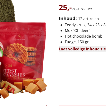
25,-
29,
23
incl. BTW
Inhoud:
12 artikelen
Teddy kruik, 34 x 23 x 
Mok 'Oh deer'
Hot chocolade bomb
Fudge, 150 gr
Laat volledige inhoud zi