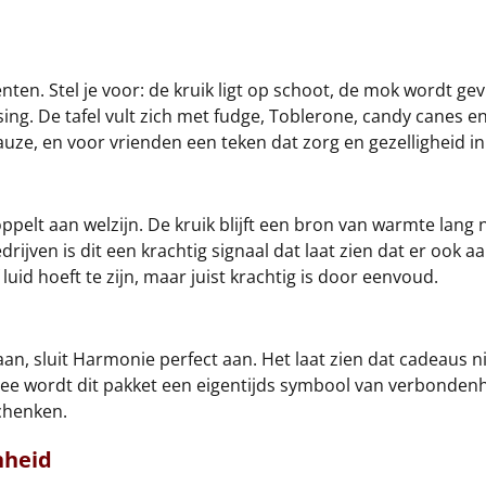
ten. Stel je voor: de kruik ligt op schoot, de mok wordt 
ng. De tafel vult zich met fudge, Toblerone, candy canes e
ze, en voor vrienden een teken dat zorg en gezelligheid in 
oppelt aan welzijn. De kruik blijft een bron van warmte lan
jven is dit een krachtig signaal dat laat zien dat er ook a
luid hoeft te zijn, maar juist krachtig is door eenvoud.
taan, sluit Harmonie perfect aan. Het laat zien dat cadeaus nie
e wordt dit pakket een eigentijds symbool van verbondenhei
chenken.
nheid