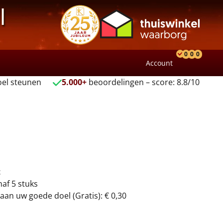
l
0
0
0
Account
Product
Verlang
Wink
el steunen
5.000+
beoordelingen – score: 8.8/10
t
naf 5 stuks
aan uw goede doel (Gratis): € 0,30