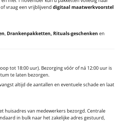
t en met 1 november kun u pakketten volledig naar
k
of vraag een vrijblijvend
digitaal maatwerkvoorstel
en
,
Drankenpakketten
,
Rituals-geschenken
en
oop tot 18:00 uur). Bezorging vóór of ná 12:00 uur is
atum te laten bezorgen.
angst altijd de aantallen en eventuele schade en laat
et huisadres van medewerkers bezorgd. Centrale
ndaard in bulk naar het zakelijke adres gestuurd,