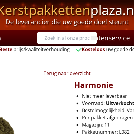
Kerstpakketten
plaza.n
De leverancier die uw goede doel steunt
n
Klantenservice
Beste
prijs/kwaliteitverhouding
Kosteloos
uw goede do
Terug naar overzicht
Harmonie
Niet meer leverbaar
Voorraad:
Uitverkoch
Bestelmogelijkheid: Va
Per pakket afgedragen 
Magazijn: 11
Pakketnummer: L082