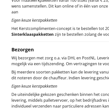
Voor maatwerkpakketten vanaf 100 stuks (vanaf € 25,
wens samenstellen. Dit kan online of in één van on
aan
Eigen keuze kerstpakketten
Het
Kerstcomplimenten
-concept
is te bestellen tot
Sinterklaaspakketten
zijn te bestellen zolang de vo
Bezorgen
Wij bezorgen met zorg o.a. via DHL en PostNL. Leverin
mogelijk via een tijdszending. Om vertragingen te v
Bij meerdere soorten pakketten kan de levering vanui
dit noteren door de chauffeur. Indien levering gesch
Eigen keuze kerstpakketten
De uiteindelijke gekozen geschenken binnen het con
levering, middels palletvervoer, op het bedrijfsadre
individueel verzenden naar particuliere adressen kan