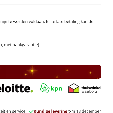
jn te worden voldaan. Bij te late betaling kan de
ri, met bankgarantie).
eit en service
Kundige levering
t/m 18 december