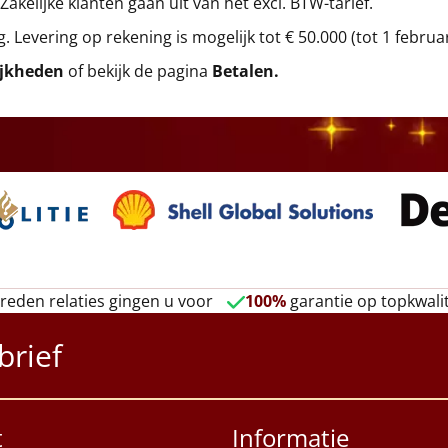
 Zakelijke klanten gaan uit van het excl. BTW-tarief.
g. Levering op rekening is mogelijk tot € 50.000 (tot 1 februa
ijkheden
of bekijk de pagina
Betalen
.
reden relaties gingen u voor
100%
garantie op topkwalit
brief
t
Informatie