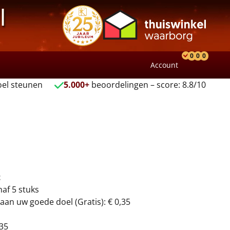
l
0
0
0
Account
Product
Verlang
Wink
el steunen
5.000+
beoordelingen – score: 8.8/10
t
naf 5 stuks
aan uw goede doel (Gratis): € 0,35
35