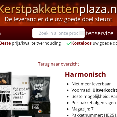
Kerstpakketten
plaza.n
De leverancier die uw goede doel steunt
n
Klantenservice
Beste
prijs/kwaliteitverhouding
Kosteloos
uw goede do
Terug naar overzicht
Harmonisch
Niet meer leverbaar
Voorraad:
Uitverkoch
Bestelmogelijkheid: Va
Per pakket afgedragen 
Magazijn: 7
Pakketnummer: HE251