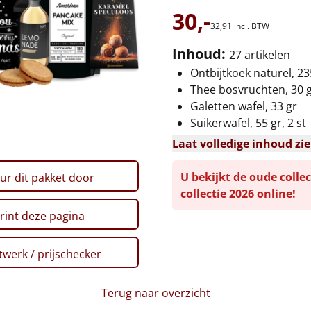
30,-
32,
91
incl. BTW
Inhoud:
27 artikelen
Ontbijtkoek naturel, 23
Thee bosvruchten, 30 
Galetten wafel, 33 gr
Suikerwafel, 55 gr, 2 st
Laat volledige inhoud zi
U bekijkt de oude collec
ur dit pakket door
collectie 2026 online!
rint deze pagina
werk / prijschecker
Terug naar overzicht