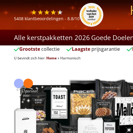
5408
klantbeoordelingen -
8.8
/10
Alle kerstpakketten 2026
Goede Doele
Grootste
collectie
Laagste
prijsgarantie
U bevindt zich hier:
Home
»
Harmonisch