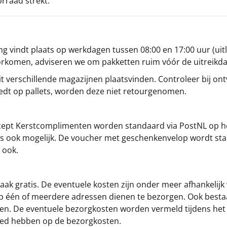
orraad strekt.
g vindt plaats op werkdagen tussen 08:00 en 17:00 uur (uitl
oorkomen, adviseren we om pakketten ruim vóór de uitreikd
t verschillende magazijnen plaatsvinden. Controleer bij ontv
iedt op pallets, worden deze niet retourgenomen.
cept
Kerstcomplimenten
worden standaard via PostNL op h
s is ook mogelijk. De voucher met geschenkenvelop wordt sta
 ook.
ak gratis. De eventuele kosten zijn onder meer afhankelijk
op één of meerdere adressen dienen te bezorgen. Ook besta
gen. De eventuele bezorgkosten worden vermeld tijdens het be
loed hebben op de bezorgkosten.