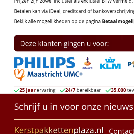
Prijzen zijn zowel inclusief als exclusief BTW vermeld.
Betalen kan via iDeal, creditcard of bankoverschrijvin
Bekijk alle mogelijkheden op de pagina
Betaalmogel
Deze klanten gingen u voor:
25 jaar
ervaring
24/7
bereikbaar
35.000
tev
Schrijf u in voor onze nieuws
Kerstpakketten
plaza.nl
Contac