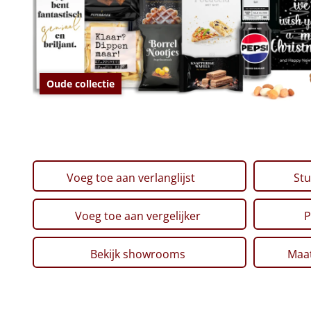
Oude collectie
Voeg toe aan verlanglijst
Stu
Voeg toe aan vergelijker
P
Bekijk showrooms
Maat