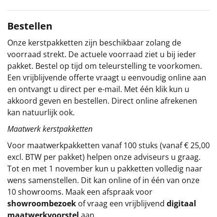
Sinterklaaspakketten
Bestellen
Particulier
Onze kerstpakketten zijn beschikbaar zolang de
voorraad strekt. De actuele voorraad ziet u bij ieder
Kerstgeschenken 2026
pakket. Bestel op tijd om teleurstelling te voorkomen.
Een vrijblijvende offerte vraagt u eenvoudig online aan
Relatiegeschenken
en ontvangt u direct per e-mail. Met één klik kun u
akkoord geven en bestellen. Direct online afrekenen
Cadeaubon
kan natuurlijk ook.
Maatwerk kerstpakketten
Per stuk
Voor maatwerkpakketten vanaf 100 stuks (vanaf € 25,00
excl. BTW per pakket) helpen onze adviseurs u graag.
Alle overige
Tot en met 1 november kun u pakketten volledig naar
wens samenstellen. Dit kan online of in één van onze
10 showrooms. Maak een afspraak voor
showroombezoek
of vraag een vrijblijvend
digitaal
maatwerkvoorstel
aan