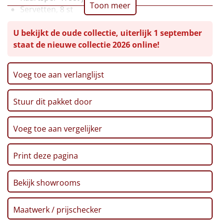
Toon meer
Servetten, 8 st
Leuke
Appelsap, 0,2 ltr
U bekijkt de oude collectie, uiterlijk 1 september
Santa's truck, gevuld met:
Goedkope
staat de nieuwe collectie 2026 online!
* Marshmallows
* Hot chocomix
Uniek
* Chocolade kerstballen
Voeg toe aan verlanglijst
3D Kerstboom, melkchocolade, 90 gr
Alle thema's
Chips, Lay's sensations thai sweet chilli, 40 gr
Stuur dit pakket door
Hartige zoutjes, 60 gr
Artikel
Toast, 75 gr
Kerstkoekjes, 80 gr
Voeg toe aan vergelijker
Hitster
NIEUW
Sweet box inhoud:
* Geschenkdoos 'Sweet Surprise'
Pizzarette
Print deze pagina
* Boterwafels, 10 gr, 3 st
* Kanjers mini
Tas
Bekijk showrooms
* Speculoos koekjes, 25 gr
* Haribo goudbeertjes, 10 gr
Wake up light
NIEUW
Maatwerk / prijschecker
* Nougat, 12 gr