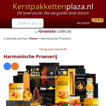
Kerstpakketten
plaza.nl
De leverancier die uw goede doel steunt
Prijzen
0
0
0
Account
Prod
Ver
W
Tot €25
Grootste
collectie
U bevindt zich hier:
Home
»
Harmonische Proeverij
€25 tot €35
Terug naar overzicht
€35 tot €40
Harmonische Proeverij
€40 tot €45
€45 tot €50
€50 tot €55
€55 tot €75