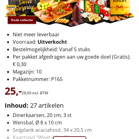
€75 tot €100
€100 en hoger
Oude collectie
Alle kerstpakketten 2026
Niet meer leverbaar
Voorraad:
Uitverkocht
Thema
Bestelmogelijkheid: Vanaf 5 stuks
Per pakket afgedragen aan uw goede doel (Gratis):
Origineel
€ 0,30
Magazijn: 10
Rituals
Pakketnummer: P165
25,-
Luxe
28,
69
incl. BTW
Mannen
Inhoud:
27 artikelen
Dinerkaarsen, 20 cm, 3 st
Vrouwen
Wensbal, Ø 8 x 10 cm
Snijplank acaciahout, 34 x 20,5 cm
Duurzaam
Kaartspel "Weet jij het?"