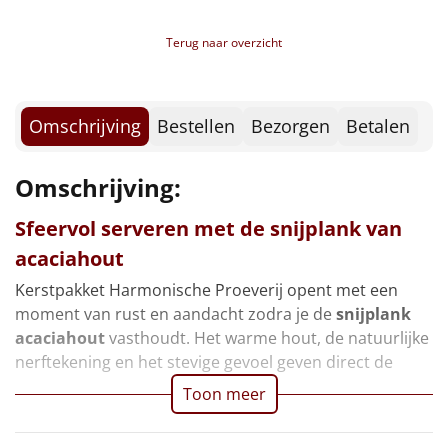
* Tiny Tony chocolonely
Borrelplank
* Toblerone
Terug naar overzicht
Verpakt in een feestelijke kerstdoos, 39 x 29 x 13
Warmtekussen
NIEUW
Slowcooker
POPULAIR
Omschrijving
Bestellen
Bezorgen
Betalen
Noodradio
NIEUW
Omschrijving:
Deken (fleece plaid)
Sfeervol serveren met de snijplank van
Alle artikelen
acaciahout
Kerstpakket Harmonische Proeverij opent met een
Overige
moment van rust en aandacht zodra je de
snijplank
Ideeën
acaciahout
vasthoudt. Het warme hout, de natuurlijke
nerftekening en het stevige gevoel geven direct de
Personeel
Toon meer
Doe het zelf