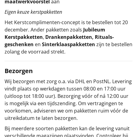
maatwerkvoorstel
aan
Eigen keuze kerstpakketten
Het
Kerstcomplimenten
-concept
is te bestellen tot 20
december. Ander pakketten zoals
Jubileum
Kerstpakketten
,
Drankenpakketten
,
Rituals-
geschenken
en
Sinterklaaspakketten
zijn te bestellen
zolang de voorraad strekt.
Bezorgen
Wij bezorgen met zorg o.a. via DHL en PostNL. Levering
vindt plaats op werkdagen tussen 08:00 en 17:00 uur
(uitloop tot 18:00 uur). Bezorging vóór of ná 12:00 uur
is mogelijk via een tijdszending. Om vertragingen te
voorkomen, adviseren we om pakketten ruim vóór de
uitreikdatum te laten bezorgen.
Bij meerdere soorten pakketten kan de levering vanuit
verschillende magazijnen plaatsvinden. Controleer bij