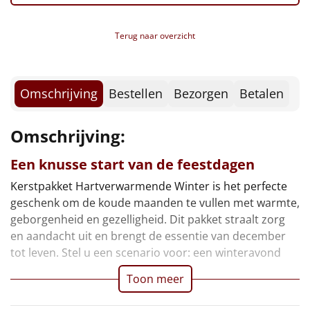
Borrelplank
Terug naar overzicht
Warmtekussen
NIEUW
Slowcooker
POPULAIR
Omschrijving
Bestellen
Bezorgen
Betalen
Noodradio
NIEUW
Omschrijving:
Deken (fleece plaid)
Een knusse start van de feestdagen
Alle artikelen
Kerstpakket Hartverwarmende Winter is het perfecte
Overige
geschenk om de koude maanden te vullen met warmte,
geborgenheid en gezelligheid. Dit pakket straalt zorg
Ideeën
en aandacht uit en brengt de essentie van december
tot leven. Stel u een scenario voor: een winteravond
Personeel
Toon meer
Doe het zelf