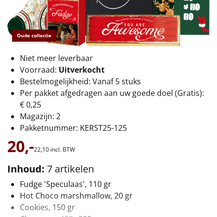
€75 tot €100
€100 en hoger
Oude collectie
Alle kerstpakketten 2026
Niet meer leverbaar
Voorraad:
Uitverkocht
Thema
Bestelmogelijkheid: Vanaf 5 stuks
Origineel
Per pakket afgedragen aan uw goede doel (Gratis):
€ 0,25
Rituals
Magazijn: 2
Pakketnummer: KERST25-125
Luxe
20,-
22,
10
incl. BTW
Mannen
Inhoud:
7 artikelen
Fudge 'Speculaas', 110 gr
Vrouwen
Hot Choco marshmallow, 20 gr
Cookies, 150 gr
Duurzaam