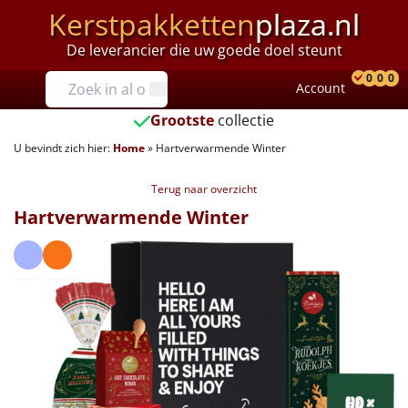
Kerstpakketten
plaza.nl
De leverancier die uw goede doel steunt
Prijzen
0
0
0
Account
Prod
Ver
W
Tot €25
Grootste
collectie
U bevindt zich hier:
Home
»
Hartverwarmende Winter
€25 tot €35
Terug naar overzicht
€35 tot €40
Hartverwarmende Winter
€40 tot €45
€45 tot €50
€50 tot €55
€55 tot €75