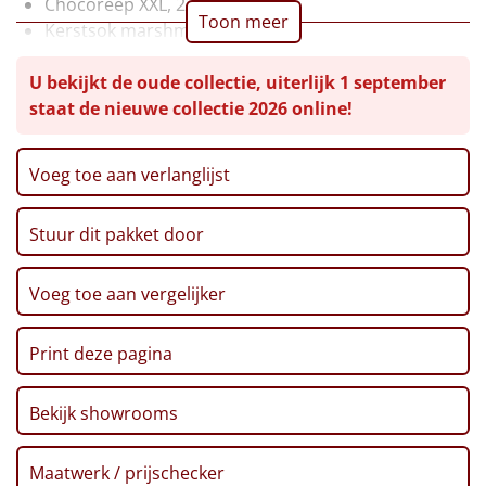
Chocoreep XXL, 225 gr
Toon meer
Kerstsok marshmallows, 200 gr
Leuke
Kaart HO HO HO
U bekijkt de oude collectie, uiterlijk 1 september
Verpakt in de BorrelBox 'Hello Here I am'
Goedkope
staat de nieuwe collectie 2026 online!
LET OP: Niet geschikt als postzending
Uniek
Voeg toe aan verlanglijst
Alle thema's
Stuur dit pakket door
Artikel
Hitster
NIEUW
Voeg toe aan vergelijker
Pizzarette
Print deze pagina
Tas
Bekijk showrooms
Wake up light
NIEUW
Maatwerk / prijschecker