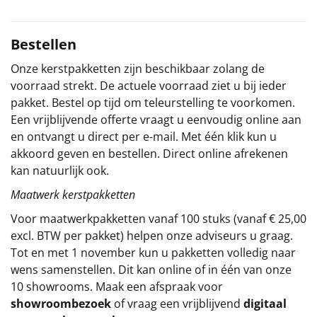
Sinterklaaspakketten
Bestellen
Particulier
Onze kerstpakketten zijn beschikbaar zolang de
voorraad strekt. De actuele voorraad ziet u bij ieder
Kerstgeschenken 2026
pakket. Bestel op tijd om teleurstelling te voorkomen.
Een vrijblijvende offerte vraagt u eenvoudig online aan
Relatiegeschenken
en ontvangt u direct per e-mail. Met één klik kun u
akkoord geven en bestellen. Direct online afrekenen
Cadeaubon
kan natuurlijk ook.
Per stuk
Maatwerk kerstpakketten
Voor maatwerkpakketten vanaf 100 stuks (vanaf € 25,00
Alle overige
excl. BTW per pakket) helpen onze adviseurs u graag.
Tot en met 1 november kun u pakketten volledig naar
wens samenstellen. Dit kan online of in één van onze
10 showrooms. Maak een afspraak voor
showroombezoek
of vraag een vrijblijvend
digitaal