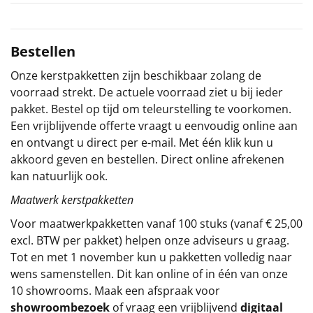
Sinterklaaspakketten
Bestellen
Particulier
Onze kerstpakketten zijn beschikbaar zolang de
Kerstgeschenken 2026
voorraad strekt. De actuele voorraad ziet u bij ieder
pakket. Bestel op tijd om teleurstelling te voorkomen.
Relatiegeschenken
Een vrijblijvende offerte vraagt u eenvoudig online aan
en ontvangt u direct per e-mail. Met één klik kun u
Cadeaubon
akkoord geven en bestellen. Direct online afrekenen
kan natuurlijk ook.
Per stuk
Maatwerk kerstpakketten
Voor maatwerkpakketten vanaf 100 stuks (vanaf € 25,00
Alle overige
excl. BTW per pakket) helpen onze adviseurs u graag.
Tot en met 1 november kun u pakketten volledig naar
wens samenstellen. Dit kan online of in één van onze
10 showrooms. Maak een afspraak voor
showroombezoek
of vraag een vrijblijvend
digitaal