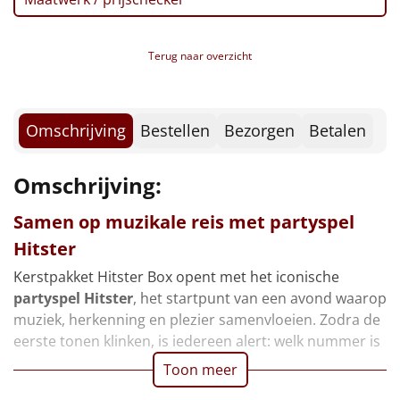
Borrelplank
Warmtekussen
NIEUW
Terug naar overzicht
Slowcooker
POPULAIR
Omschrijving
Bestellen
Bezorgen
Betalen
Noodradio
NIEUW
Deken (fleece plaid)
Omschrijving:
Samen op muzikale reis met partyspel
Alle artikelen
Hitster
Overige
Kerstpakket Hitster Box opent met het iconische
partyspel Hitster
, het startpunt van een avond waarop
Ideeën
muziek, herkenning en plezier samenvloeien. Zodra de
eerste tonen klinken, is iedereen alert: welk nummer is
Personeel
Toon meer
Doe het zelf