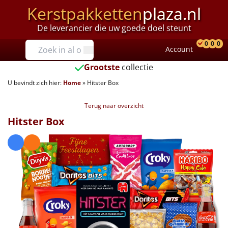
Kerstpakketten
plaza.nl
De leverancier die uw goede doel steunt
Prijzen
0
0
0
Account
Prod
Ver
W
Tot €25
Grootste
collectie
U bevindt zich hier:
Home
»
Hitster Box
€25 tot €35
Terug naar overzicht
€35 tot €40
Hitster Box
€40 tot €45
€45 tot €50
€50 tot €55
€55 tot €75