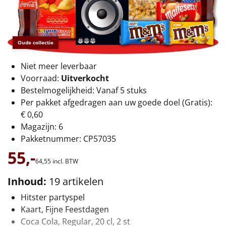
€75 tot €100
€100 en hoger
Oude collectie
Alle kerstpakketten 2026
Niet meer leverbaar
Thema
Voorraad:
Uitverkocht
Bestelmogelijkheid: Vanaf 5 stuks
Origineel
Per pakket afgedragen aan uw goede doel (Gratis):
€ 0,60
Rituals
Magazijn: 6
Pakketnummer: CP57035
Luxe
55,-
64,
55
incl. BTW
Mannen
Inhoud:
19 artikelen
Vrouwen
Hitster partyspel
Kaart, Fijne Feestdagen
Duurzaam
Coca Cola, Regular, 20 cl, 2 st