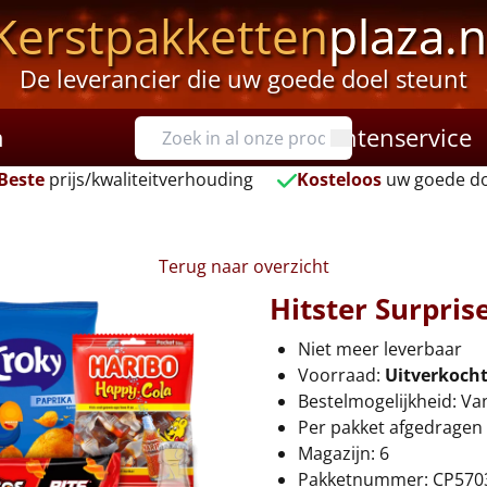
Kerstpakketten
plaza.n
De leverancier die uw goede doel steunt
n
Klantenservice
Beste
prijs/kwaliteitverhouding
Kosteloos
uw goede do
Terug naar overzicht
Hitster Surpris
Niet meer leverbaar
Voorraad:
Uitverkoch
Bestelmogelijkheid: Va
Per pakket afgedragen 
Magazijn: 6
Pakketnummer: CP570