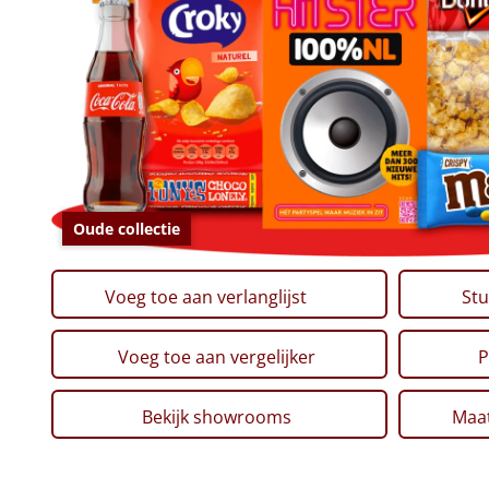
Oude collectie
Voeg toe aan verlanglijst
Stu
Voeg toe aan vergelijker
P
Bekijk showrooms
Maat