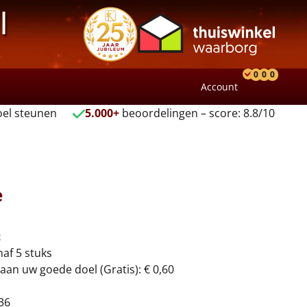
l
0
0
0
Account
Product
Verlang
Wink
el steunen
5.000+
beoordelingen – score: 8.8/10
e
t
naf 5 stuks
aan uw goede doel (Gratis): € 0,60
36