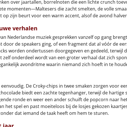
nken over jaartallen, borrelnoten die een lichte crunch toe
oete momenten—Maltesers die zacht smelten, de volle smaa
t op zijn beurt voor een warm accent, alsof de avond halver
euwe verhalen
 van Nederlandse muziek gesprekken vanzelf op gang brengt
racht door de speakers ging, of een fragment dat al vóór de e
ks worden ondertussen doorgegeven en gedeeld, terwijl de 
t zelf onderdeel wordt van een groter verhaal dat zich spon
gankelijk avondritme waarin niemand zich hoeft in te houd
len eenvoudig. De Croky-chips in twee smaken zorgen voor ee
e chocolade biedt een zachte tegenhanger, terwijl de hartige
olgende ronde en weer een ander schuift de popcorn naar 
 van het spel en past moeiteloos bij de losjes gekozen kaart
t zonder dat iemand de taak heeft om hem te sturen.
 jaar