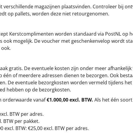
t verschillende magazijnen plaatsvinden. Controleer bij ontv
iedt op pallets, worden deze niet retourgenomen.
cept
Kerstcomplimenten
worden standaard via PostNL op h
s is ook mogelijk. De voucher met geschenkenvelop wordt sta
 ook.
ak gratis. De eventuele kosten zijn onder meer afhankelijk
op één of meerdere adressen dienen te bezorgen. Ook besta
gen. De eventuele bezorgkosten worden vermeld tijdens het be
loed hebben op de bezorgkosten.
en orderwaarde vanaf
€1.000,00 excl. BTW.
Als het één soort
excl. BTW
per adres.
l. BTW per pakket.
00
excl. BTW: €25,00 excl. BTW per adres.