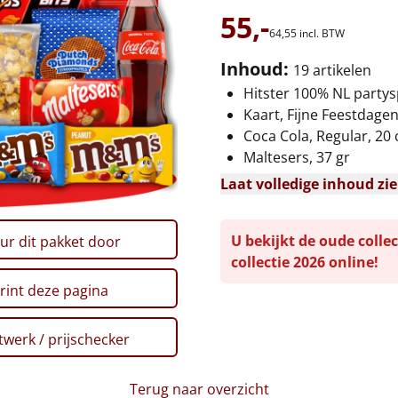
55,-
64,
55
incl. BTW
Inhoud:
19 artikelen
Hitster 100% NL partys
Kaart, Fijne Feestdage
Coca Cola, Regular, 20 c
Maltesers, 37 gr
Laat volledige inhoud zi
U bekijkt de oude collec
ur dit pakket door
collectie 2026 online!
rint deze pagina
werk / prijschecker
Terug naar overzicht