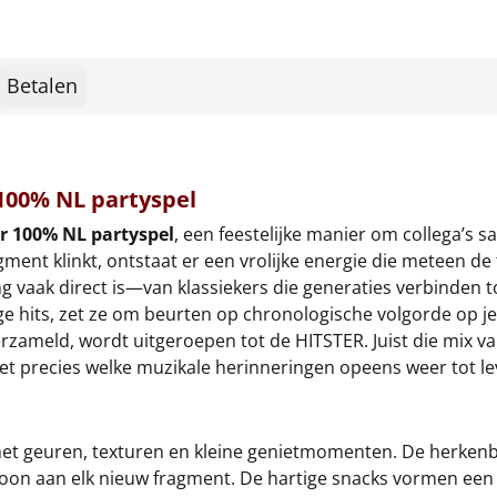
Betalen
100% NL partyspel
er 100% NL partyspel
, een feestelijke manier om collega’s 
ment klinkt, ontstaat er een vrolijke energie die meteen de 
aak direct is—van klassiekers die generaties verbinden to
e hits, zet ze om beurten op chronologische volgorde op je 
verzameld, wordt uitgeroepen tot de HITSTER. Juist die mix v
et precies welke muzikale herinneringen opeens weer tot l
h met geuren, texturen en kleine genietmomenten. De herken
rtoon aan elk nieuw fragment. De hartige snacks vormen ee