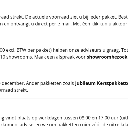
ad strekt. De actuele voorraad ziet u bij ieder pakket. Best
an en ontvangt u direct per e-mail. Met één klik kun u akkoo
00 excl. BTW per pakket) helpen onze adviseurs u graag. To
ze 10 showrooms. Maak een afspraak voor
showroombezoe
 20 december. Ander pakketten zoals
Jubileum Kerstpakkett
orraad strekt.
g vindt plaats op werkdagen tussen 08:00 en 17:00 uur (uitl
oorkomen, adviseren we om pakketten ruim vóór de uitreikd