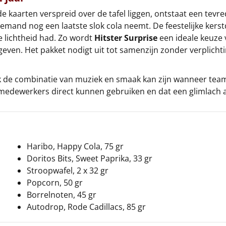
de kaarten verspreid over de tafel liggen, ontstaat een tev
emand nog een laatste slok cola neemt. De feestelijke kerst
e lichtheid had. Zo wordt
Hitster Surprise
een ideale keuze 
en geven. Het pakket nodigt uit tot samenzijn zonder verpl
k de combinatie van muziek en smaak kan zijn wanneer te
edewerkers direct kunnen gebruiken en dat een glimlach ac
Haribo, Happy Cola, 75 gr
Doritos Bits, Sweet Paprika, 33 gr
Stroopwafel, 2 x 32 gr
Popcorn, 50 gr
Borrelnoten, 45 gr
Autodrop, Rode Cadillacs, 85 gr