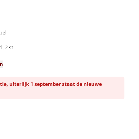
pel
n
l, 2 st
en
tie, uiterlijk 1 september staat de nieuwe