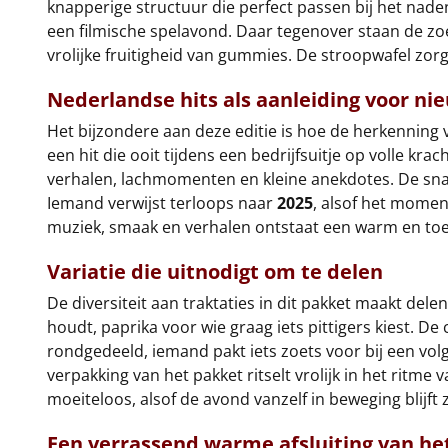
knapperige structuur die perfect passen bij het nade
een filmische spelavond. Daar tegenover staan de z
vrolijke fruitigheid van gummies. De stroopwafel zorg
Nederlandse hits als aanleiding voor ni
Het bijzondere aan deze editie is hoe de herkenning
een hit die ooit tijdens een bedrijfsuitje op volle k
verhalen, lachmomenten en kleine anekdotes. De snac
Iemand verwijst terloops naar
2025
, alsof het momen
muziek, smaak en verhalen ontstaat een warm en toe
Variatie die uitnodigt om te delen
De diversiteit aan traktaties in dit pakket maakt de
houdt, paprika voor wie graag iets pittigers kiest. D
rondgedeeld, iemand pakt iets zoets voor bij een v
verpakking van het pakket ritselt vrolijk in het ritme
moeiteloos, alsof de avond vanzelf in beweging blijf
Een verrassend warme afsluiting van het