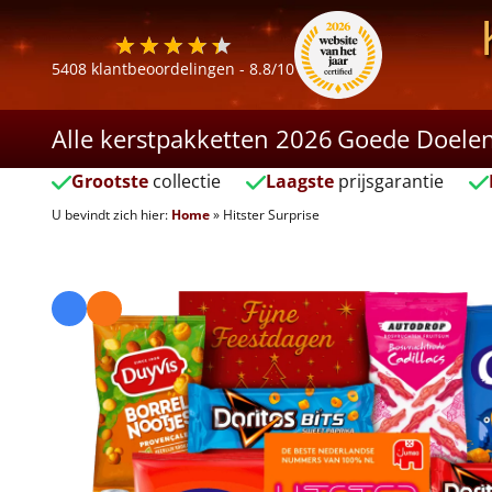
5408
klantbeoordelingen -
8.8
/10
Alle kerstpakketten 2026
Goede Doele
Grootste
collectie
Laagste
prijsgarantie
U bevindt zich hier:
Home
»
Hitster Surprise