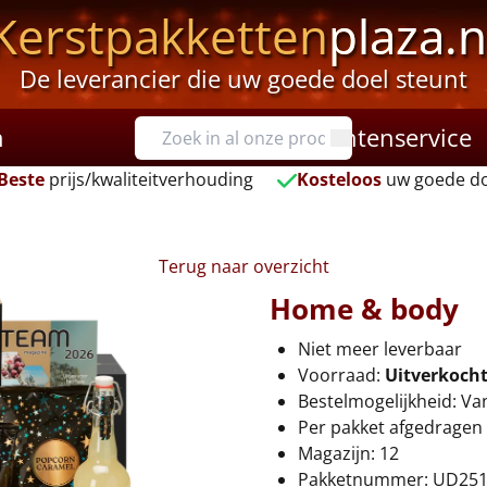
Kerstpakketten
plaza.n
De leverancier die uw goede doel steunt
n
Klantenservice
Beste
prijs/kwaliteitverhouding
Kosteloos
uw goede do
Terug naar overzicht
Home & body
Niet meer leverbaar
Voorraad:
Uitverkoch
Bestelmogelijkheid: Va
Per pakket afgedragen 
Magazijn: 12
Pakketnummer: UD25