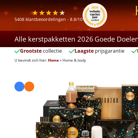
5408
klantbeoordelingen -
8.8
/10
Alle kerstpakketten 2026
Goede Doele
Grootste
collectie
Laagste
prijsgarantie
U bevindt zich hier:
Home
»
Home & body