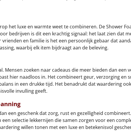
op het luxe en warmte weet te combineren. De Shower Foam
bedrijven is dit een krachtig signaal: het laat zien dat me
rienden en familie is het een persoonlijk gebaar dat aandach
ssing, waarbij elk item bijdraagt aan de beleving.
aal. Mensen zoeken naar cadeaus die meer bieden dan een ve
t hier naadloos in. Het combineert geur, verzorging en s
an balans in een drukke tijd. Het benadrukt dat waardering
svolle invulling geeft.
panning
dan een geschenk dat zorg, rust en gezelligheid combineert
 een selectie lekkernijen die samen zorgen voor een complet
aardering willen tonen met een luxe en betekenisvol gesche