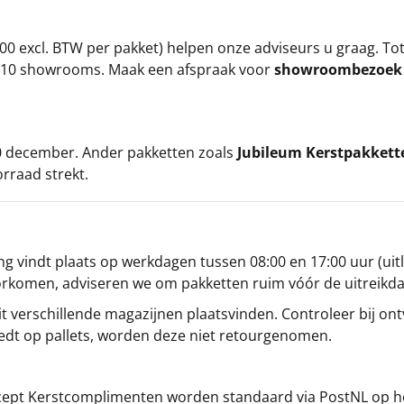
00 excl. BTW per pakket) helpen onze adviseurs u graag. To
ze 10 showrooms. Maak een afspraak voor
showroombezoe
 20 december. Ander pakketten zoals
Jubileum Kerstpakkett
orraad strekt.
g vindt plaats op werkdagen tussen 08:00 en 17:00 uur (uitl
oorkomen, adviseren we om pakketten ruim vóór de uitreikd
t verschillende magazijnen plaatsvinden. Controleer bij ontv
iedt op pallets, worden deze niet retourgenomen.
cept
Kerstcomplimenten
worden standaard via PostNL op h