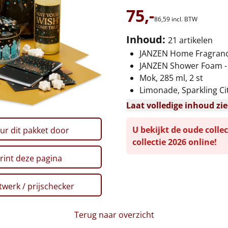
75,-
86,
59
incl. BTW
Inhoud:
21 artikelen
JANZEN Home Fragrance
JANZEN Shower Foam -
Mok, 285 ml, 2 st
Limonade, Sparkling Cit
Laat volledige inhoud zi
U bekijkt de oude collec
ur dit pakket door
collectie 2026 online!
rint deze pagina
werk / prijschecker
Terug naar overzicht