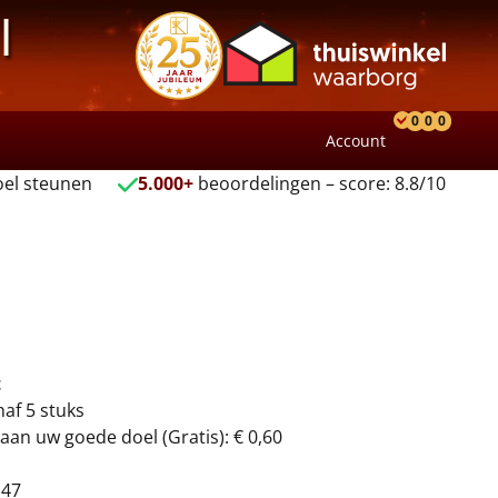
l
0
0
0
Account
Product
Verlang
Wink
el steunen
5.000+
beoordelingen – score: 8.8/10
t
naf 5 stuks
aan uw goede doel (Gratis): € 0,60
147