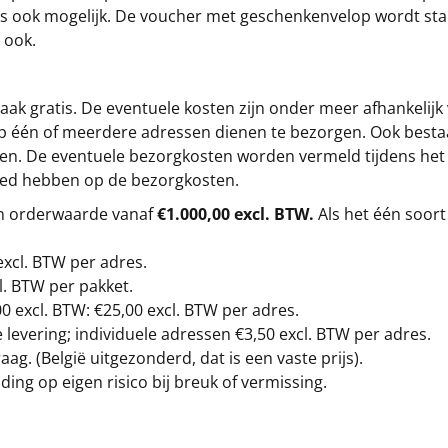
s is ook mogelijk. De voucher met geschenkenvelop wordt sta
 ook.
ak gratis. De eventuele kosten zijn onder meer afhankelijk
op één of meerdere adressen dienen te bezorgen. Ook besta
gen. De eventuele bezorgkosten worden vermeld tijdens het be
loed hebben op de bezorgkosten.
en orderwaarde vanaf
€1.000,00 excl. BTW.
Als het één soort
excl. BTW
per adres.
l. BTW per pakket.
00
excl. BTW: €25,00 excl. BTW per adres.
levering; individuele adressen €3,50 excl. BTW per adres.
g. (België uitgezonderd, dat is een vaste prijs).
ding op eigen risico bij breuk of vermissing.