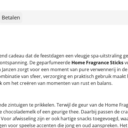
Betalen
nd cadeau dat de feestdagen een vleugje spa-uitstraling ge
ke ontspanning. De geparfumeerde
Home Fragrance Sticks
vu
 Janzen zorgt voor een moment van pure verwennerij in de b
inatie van sfeer, verzorging en praktisch gebruik maakt he
ok om het creëren van momenten van rust en balans.
de zintuigen te prikkelen. Terwijl de geur van de Home Frag
e chocolademelk of een geurige thee. Daarbij passen de cra
oor afwisseling zijn er ook hartige snacks toegevoegd, w
rgen voor speelse accenten die jong en oud aanspreken. H