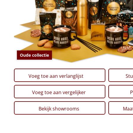
Oude collectie
Voeg toe aan verlanglijst
Stu
Voeg toe aan vergelijker
P
Bekijk showrooms
Maat