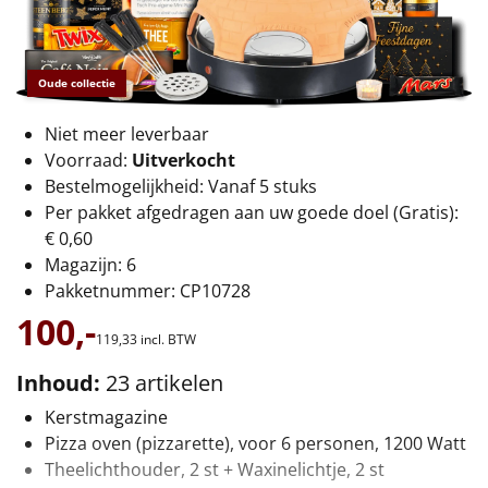
€75 tot €100
€100 en hoger
Oude collectie
Alle kerstpakketten 2026
Niet meer leverbaar
Thema
Voorraad:
Uitverkocht
Bestelmogelijkheid: Vanaf 5 stuks
Origineel
Per pakket afgedragen aan uw goede doel (Gratis):
€ 0,60
Rituals
Magazijn: 6
Pakketnummer: CP10728
Luxe
100,-
119,
33
incl. BTW
Mannen
Inhoud:
23 artikelen
Kerstmagazine
Vrouwen
Pizza oven (pizzarette), voor 6 personen, 1200 Watt
Theelichthouder, 2 st + Waxinelichtje, 2 st
Duurzaam