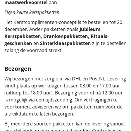
maatwerkvoorstel
aan
Eigen keuze kerstpakketten
Het
Kerstcomplimenten
-concept
is te bestellen tot 20
december. Ander pakketten zoals
Jubileum
Kerstpakketten
,
Drankenpakketten
,
Rituals-
geschenken
en
Sinterklaaspakketten
zijn te bestellen
zolang de voorraad strekt.
Bezorgen
Wij bezorgen met zorg o.a. via DHL en PostNL. Levering
vindt plaats op werkdagen tussen 08:00 en 17:00 uur
(uitloop tot 18:00 uur). Bezorging vóór of ná 12:00 uur
is mogelijk via een tijdszending. Om vertragingen te
voorkomen, adviseren we om pakketten ruim vóór de
uitreikdatum te laten bezorgen.
Bij meerdere soorten pakketten kan de levering vanuit
verschillende magazijnen plaatsvinden. Controleer bij