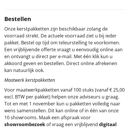
Sinterklaaspakketten
Bestellen
Particulier
Onze kerstpakketten zijn beschikbaar zolang de
voorraad strekt. De actuele voorraad ziet u bij ieder
Kerstgeschenken 2026
pakket. Bestel op tijd om teleurstelling te voorkomen.
Een vrijblijvende offerte vraagt u eenvoudig online aan
Relatiegeschenken
en ontvangt u direct per e-mail. Met één klik kun u
akkoord geven en bestellen. Direct online afrekenen
Cadeaubon
kan natuurlijk ook.
Per stuk
Maatwerk kerstpakketten
Voor maatwerkpakketten vanaf 100 stuks (vanaf € 25,00
Alle overige
excl. BTW per pakket) helpen onze adviseurs u graag.
Tot en met 1 november kun u pakketten volledig naar
wens samenstellen. Dit kan online of in één van onze
10 showrooms. Maak een afspraak voor
showroombezoek
of vraag een vrijblijvend
digitaal