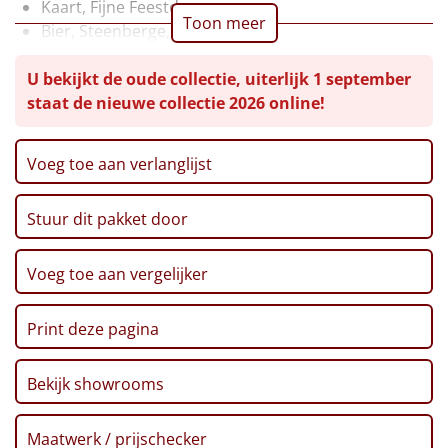
Kaart, Fijne Feestdagen
Toon meer
Bier, Steenberge, 25 cl, 2 st
Leuke
Pinda's, 50 gr
U bekijkt de oude collectie, uiterlijk 1 september
Chips, Croky, Partystars, 80 gr
Goedkope
staat de nieuwe collectie 2026 online!
Sultana, 3-pack, 43 gr
Twix, 50 gr
Uniek
Haribo, Goudbeertjes, 75 gr
Voeg toe aan verlanglijst
Pepermunt, 65 gr
Alle thema's
Pannenkoekenmix, 400 gr
Artikel
Stuur dit pakket door
Speculoos Koekjes, 25 gr
Crackers, 250 gr
Hitster
NIEUW
Mars, 51 gr
Voeg toe aan vergelijker
Thee, Bosvruchten, 30 gr
Pizzarette
Café Noir koekjes, 200 gr
Print deze pagina
Beschuit, 125 gr
Tas
Verpakt in een feestelijke kerstdoos, 59 x 48 x 33 cm
Bekijk showrooms
Wake up light
NIEUW
Maatwerk / prijschecker