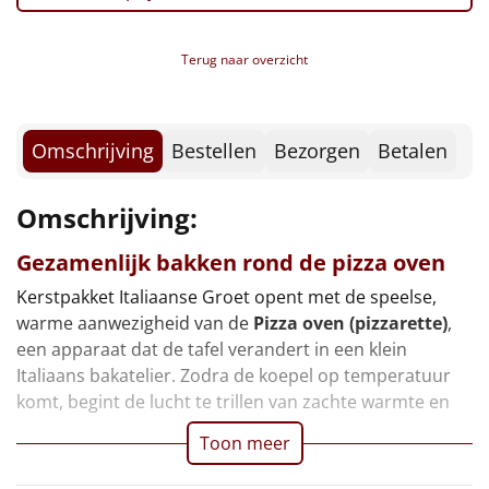
Borrelplank
Warmtekussen
Terug naar overzicht
NIEUW
Slowcooker
POPULAIR
Omschrijving
Bestellen
Bezorgen
Betalen
Noodradio
NIEUW
Omschrijving:
Deken (fleece plaid)
Gezamenlijk bakken rond de pizza oven
Alle artikelen
Kerstpakket Italiaanse Groet opent met de speelse,
Overige
warme aanwezigheid van de
Pizza oven (pizzarette)
,
een apparaat dat de tafel verandert in een klein
Ideeën
Italiaans bakatelier. Zodra de koepel op temperatuur
komt, begint de lucht te trillen van zachte warmte en
Personeel
Toon meer
Doe het zelf