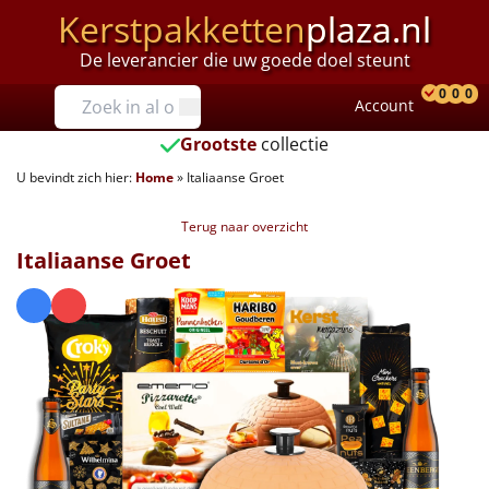
Kerstpakketten
plaza.nl
De leverancier die uw goede doel steunt
Prijzen
0
0
0
Account
Prod
Ver
W
Tot €25
Grootste
collectie
U bevindt zich hier:
Home
»
Italiaanse Groet
€25 tot €35
Terug naar overzicht
€35 tot €40
Italiaanse Groet
€40 tot €45
€45 tot €50
€50 tot €55
€55 tot €75