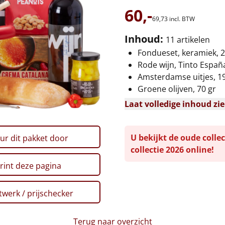
60,-
69,
73
incl. BTW
Inhoud:
11 artikelen
Fondueset, keramiek, 2
Rode wijn, Tinto España,
Amsterdamse uitjes, 1
Groene olijven, 70 gr
Laat volledige inhoud zi
U bekijkt de oude collec
ur dit pakket door
collectie 2026 online!
rint deze pagina
werk / prijschecker
Terug naar overzicht