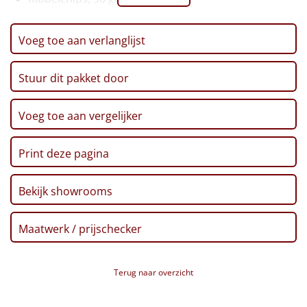
Pretzels, 100 gr
Leuke
Kerstballen, choco, giftbox, 112 gr
Voeg toe aan verlanglijst
Kerstkaart
Goedkope
Voucher Ponycity
Stuur dit pakket door
Voucher Fletcher hotel
Uniek
Verpakt in een feestelijke kerstdoos
Voeg toe aan vergelijker
Alle thema's
Artikel
Print deze pagina
Hitster
NIEUW
Bekijk showrooms
Pizzarette
Maatwerk / prijschecker
Tas
Terug naar overzicht
Wake up light
NIEUW