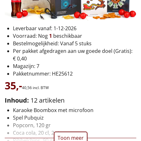
€75 tot €100
€100 en hoger
Leverbaar vanaf: 1-12-2026
Alle kerstpakketten 2026
Voorraad:
Nog
1
beschikbaar
Bestelmogelijkheid: Vanaf 5 stuks
Thema
Per pakket afgedragen aan uw goede doel (Gratis):
€ 0,40
Origineel
Magazijn: 7
Pakketnummer: HE25612
Rituals
35,-
40,
56
incl. BTW
Luxe
Inhoud:
12 artikelen
Mannen
Karaoke Boombox met microfoon
Spel Pubquiz
Vrouwen
Popcorn, 120 gr
Coca cola, 20 cl, 2 st
Duurzaam
Toon meer
Ribbelchips, 90 gr