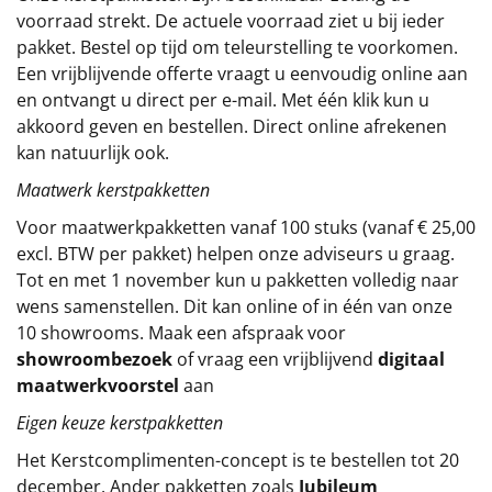
voorraad strekt. De actuele voorraad ziet u bij ieder
Sinterklaaspakketten
pakket. Bestel op tijd om teleurstelling te voorkomen.
Een vrijblijvende offerte vraagt u eenvoudig online aan
Particulier
en ontvangt u direct per e-mail. Met één klik kun u
akkoord geven en bestellen. Direct online afrekenen
Kerstgeschenken 2026
kan natuurlijk ook.
Maatwerk kerstpakketten
Relatiegeschenken
Voor maatwerkpakketten vanaf 100 stuks (vanaf € 25,00
Cadeaubon
excl. BTW per pakket) helpen onze adviseurs u graag.
Tot en met 1 november kun u pakketten volledig naar
Per stuk
wens samenstellen. Dit kan online of in één van onze
10 showrooms. Maak een afspraak voor
Alle overige
showroombezoek
of vraag een vrijblijvend
digitaal
maatwerkvoorstel
aan
Eigen keuze kerstpakketten
Het
Kerstcomplimenten
-concept
is te bestellen tot 20
december. Ander pakketten zoals
Jubileum