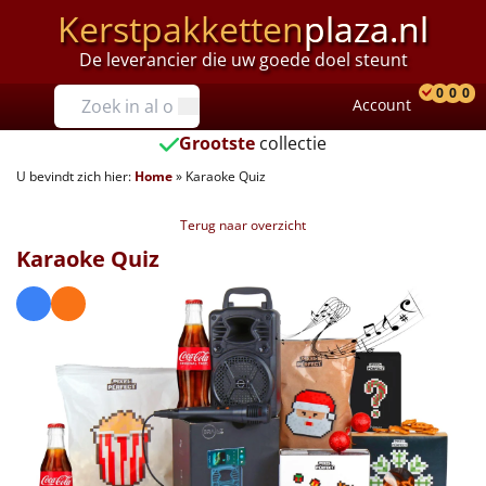
Kerstpakketten
plaza.nl
De leverancier die uw goede doel steunt
Prijzen
0
0
0
Account
Prod
Ver
W
Tot €25
Grootste
collectie
U bevindt zich hier:
Home
»
Karaoke Quiz
€25 tot €35
Terug naar overzicht
€35 tot €40
Karaoke Quiz
€40 tot €45
€45 tot €50
€50 tot €55
€55 tot €75