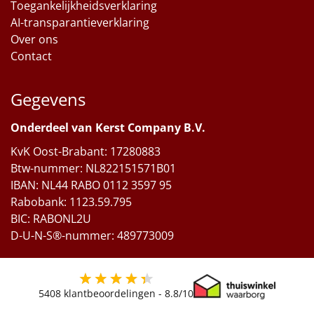
Toegankelijkheidsverklaring
AI-transparantieverklaring
Over ons
Contact
Gegevens
Onderdeel van Kerst Company B.V.
KvK Oost-Brabant: 17280883
Btw-nummer: NL822151571B01
IBAN: NL44 RABO 0112 3597 95
Rabobank: 1123.59.795
BIC: RABONL2U
D-U-N-S®-nummer: 489773009
5408
klantbeoordelingen -
8.8
/10