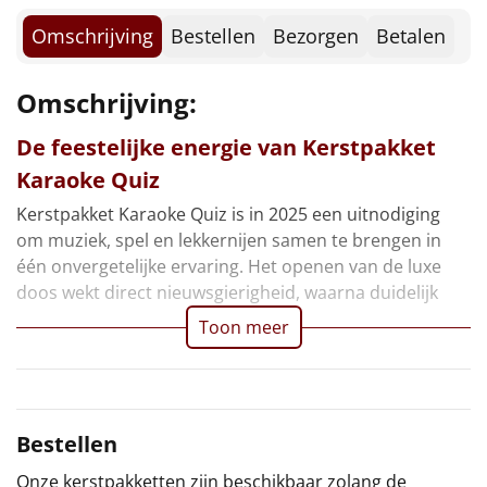
Borrelplank
Omschrijving
Bestellen
Bezorgen
Betalen
Warmtekussen
NIEUW
Omschrijving:
Slowcooker
POPULAIR
De feestelijke energie van Kerstpakket
Noodradio
NIEUW
Karaoke Quiz
Kerstpakket Karaoke Quiz is in 2025 een uitnodiging
Deken (fleece plaid)
om muziek, spel en lekkernijen samen te brengen in
één onvergetelijke ervaring. Het openen van de luxe
Alle artikelen
doos wekt direct nieuwsgierigheid, waarna duidelijk
Overige
Toon meer
Ideeën
Personeel
Bestellen
Doe het zelf
Onze kerstpakketten zijn beschikbaar zolang de