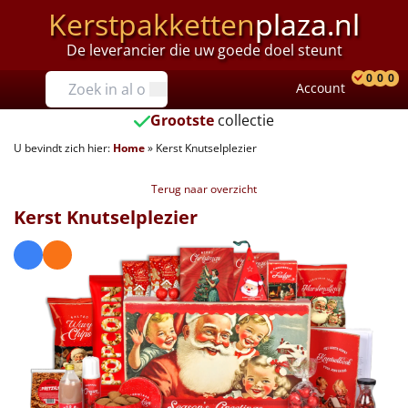
Kerstpakketten
plaza.nl
De leverancier die uw goede doel steunt
Prijzen
0
0
0
Account
Prod
Ver
W
Tot €25
Grootste
collectie
U bevindt zich hier:
Home
»
Kerst Knutselplezier
€25 tot €35
Terug naar overzicht
€35 tot €40
Kerst Knutselplezier
€40 tot €45
€45 tot €50
€50 tot €55
€55 tot €75