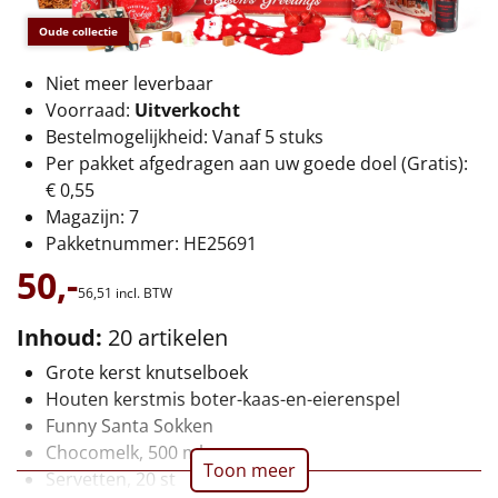
€75 tot €100
Oude collectie
€100 en hoger
Niet meer leverbaar
Voorraad:
Uitverkocht
Alle kerstpakketten 2026
Bestelmogelijkheid: Vanaf 5 stuks
Thema
Per pakket afgedragen aan uw goede doel (Gratis):
€ 0,55
Origineel
Magazijn: 7
Pakketnummer: HE25691
Rituals
50,-
56,
51
incl. BTW
Luxe
Inhoud:
20 artikelen
Grote kerst knutselboek
Mannen
Houten kerstmis boter-kaas-en-eierenspel
Funny Santa Sokken
Vrouwen
Chocomelk, 500 ml
Toon meer
Servetten, 20 st
Duurzaam