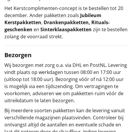
Het
Kerstcomplimenten
-concept
is te bestellen tot 20
december. Ander pakketten zoals
Jubileum
Kerstpakketten
,
Drankenpakketten
,
Rituals-
geschenken
en
Sinterklaaspakketten
zijn te bestellen
zolang de voorraad strekt.
Bezorgen
Wij bezorgen met zorg o.a. via DHL en PostNL. Levering
vindt plaats op werkdagen tussen 08:00 en 17:00 uur
(uitloop tot 18:00 uur). Bezorging vóór of ná 12:00 uur
is mogelijk via een tijdszending. Om vertragingen te
voorkomen, adviseren we om pakketten ruim vóór de
uitreikdatum te laten bezorgen.
Bij meerdere soorten pakketten kan de levering vanuit
verschillende magazijnen plaatsvinden. Controleer bij
ontvangst altijd de aantallen en eventuele schade en
laat dit noteren door de chauffeur. Indien levering