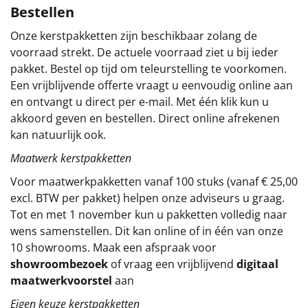
Bestellen
Sinterklaaspakketten
Onze kerstpakketten zijn beschikbaar zolang de
voorraad strekt. De actuele voorraad ziet u bij ieder
Particulier
pakket. Bestel op tijd om teleurstelling te voorkomen.
Een vrijblijvende offerte vraagt u eenvoudig online aan
Kerstgeschenken 2026
en ontvangt u direct per e-mail. Met één klik kun u
akkoord geven en bestellen. Direct online afrekenen
Relatiegeschenken
kan natuurlijk ook.
Cadeaubon
Maatwerk kerstpakketten
Voor maatwerkpakketten vanaf 100 stuks (vanaf € 25,00
Per stuk
excl. BTW per pakket) helpen onze adviseurs u graag.
Tot en met 1 november kun u pakketten volledig naar
Alle overige
wens samenstellen. Dit kan online of in één van onze
10 showrooms. Maak een afspraak voor
showroombezoek
of vraag een vrijblijvend
digitaal
maatwerkvoorstel
aan
Eigen keuze kerstpakketten