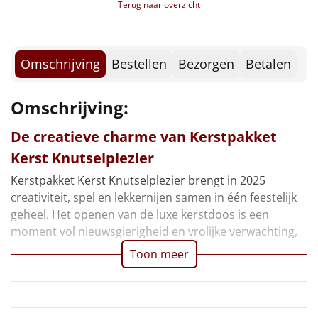
Borrelplank
Terug naar overzicht
Warmtekussen
NIEUW
Omschrijving
Bestellen
Bezorgen
Betalen
Slowcooker
POPULAIR
Omschrijving:
Noodradio
NIEUW
De creatieve charme van Kerstpakket
Deken (fleece plaid)
Kerst Knutselplezier
Alle artikelen
Kerstpakket Kerst Knutselplezier brengt in 2025
creativiteit, spel en lekkernijen samen in één feestelijk
Overige
geheel. Het openen van de luxe kerstdoos is een
moment vol nieuwsgierigheid en vrolijke verwachting,
Ideeën
Toon meer
Personeel
Doe het zelf