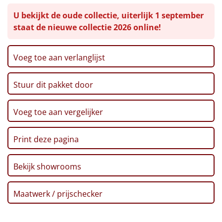
Slagroom, 250 gr
U bekijkt de oude collectie, uiterlijk 1 september
Koektrommel met kaneelkoekjes, 150 gr
Leuke
staat de nieuwe collectie 2026 online!
Marshmallows, 125 gr
Chocolade boomhangers, 100 gr
Goedkope
Fudge, 110 gr
Voeg toe aan verlanglijst
Popcorn, 100 gr
Uniek
De ruiter koekjes, 25 gr, 2 st
Stuur dit pakket door
Ribbelchips, 150 gr
Alle thema's
Suikerpinda's, 140 gr
Artikel
Pretzels, 200 gr
Voeg toe aan vergelijker
Kerstkaart
Hitster
NIEUW
Voucher Ponycity
Print deze pagina
Voucher Fletcher hotel
Pizzarette
Verpakt in luxe kerstdoos met deksel
Bekijk showrooms
LET OP: Niet geschikt als postzending
Tas
Maatwerk / prijschecker
Wake up light
NIEUW