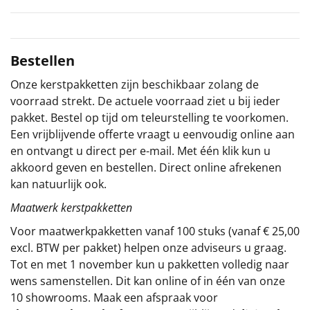
Sinterklaaspakketten
Particulier
Bestellen
Onze kerstpakketten zijn beschikbaar zolang de
Kerstgeschenken 2026
voorraad strekt. De actuele voorraad ziet u bij ieder
pakket. Bestel op tijd om teleurstelling te voorkomen.
Relatiegeschenken
Een vrijblijvende offerte vraagt u eenvoudig online aan
en ontvangt u direct per e-mail. Met één klik kun u
Cadeaubon
akkoord geven en bestellen. Direct online afrekenen
kan natuurlijk ook.
Per stuk
Maatwerk kerstpakketten
Alle overige
Voor maatwerkpakketten vanaf 100 stuks (vanaf € 25,00
excl. BTW per pakket) helpen onze adviseurs u graag.
Tot en met 1 november kun u pakketten volledig naar
wens samenstellen. Dit kan online of in één van onze
10 showrooms. Maak een afspraak voor