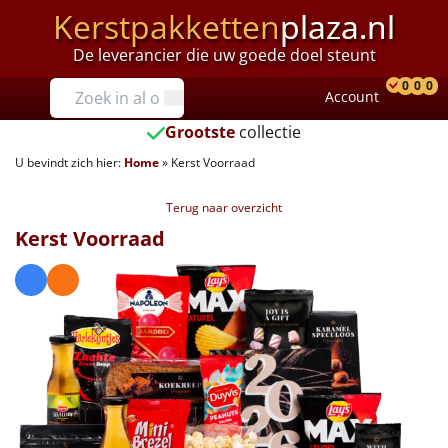
Kerstpakketten
plaza.nl
De leverancier die uw goede doel steunt
Prijzen
0
0
0
Account
Prod
Ver
W
Tot €25
Grootste
collectie
U bevindt zich hier:
Home
»
Kerst Voorraad
€25 tot €35
Terug naar overzicht
€35 tot €40
Kerst Voorraad
€40 tot €45
€45 tot €50
€50 tot €55
€55 tot €75