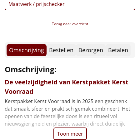
Borrelplank
Maatwerk / prijschecker
Warmtekussen
NIEUW
Terug naar overzicht
Slowcooker
POPULAIR
Noodradio
NIEUW
Omschrijving
Bestellen
Bezorgen
Betalen
Deken (fleece plaid)
Omschrijving:
Alle artikelen
De veelzijdigheid van Kerstpakket Kerst
Voorraad
Overige
Kerstpakket Kerst Voorraad is in 2025 een geschenk
Ideeën
dat smaak, sfeer en praktisch gemak combineert. Het
openen van de feestelijke doos is een ritueel vol
Personeel
nieuwsgierigheid en plezier, waarbij direct duidelijk
Toon meer
Doe het zelf