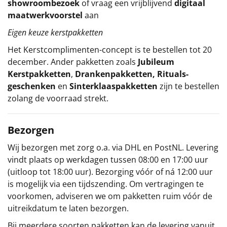
showroombezoek
of vraag een vrijblijvend
digitaal
maatwerkvoorstel
aan
Eigen keuze kerstpakketten
Het
Kerstcomplimenten
-concept
is te bestellen tot 20
december. Ander pakketten zoals
Jubileum
Kerstpakketten
,
Drankenpakketten
,
Rituals-
geschenken
en
Sinterklaaspakketten
zijn te bestellen
zolang de voorraad strekt.
Bezorgen
Wij bezorgen met zorg o.a. via DHL en PostNL. Levering
vindt plaats op werkdagen tussen 08:00 en 17:00 uur
(uitloop tot 18:00 uur). Bezorging vóór of ná 12:00 uur
is mogelijk via een tijdszending. Om vertragingen te
voorkomen, adviseren we om pakketten ruim vóór de
uitreikdatum te laten bezorgen.
Bij meerdere soorten pakketten kan de levering vanuit