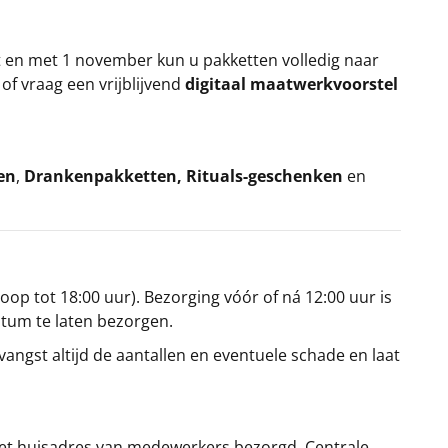
t en met 1 november kun u pakketten volledig naar
k
of vraag een vrijblijvend
digitaal maatwerkvoorstel
en
,
Drankenpakketten
,
Rituals-geschenken
en
oop tot 18:00 uur). Bezorging vóór of ná 12:00 uur is
atum te laten bezorgen.
angst altijd de aantallen en eventuele schade en laat
et huisadres van medewerkers bezorgd. Centrale