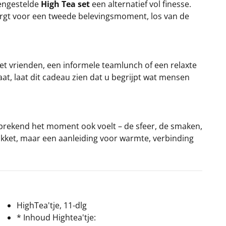
mengestelde
High Tea set
een alternatief vol finesse.
zorgt voor een tweede belevingsmoment, los van de
 met vrienden, een informele teamlunch of een relaxte
t, laat dit cadeau zien dat u begrijpt wat mensen
fsprekend het moment ook voelt – de sfeer, de smaken,
pakket, maar een aanleiding voor warmte, verbinding
HighTea'tje, 11-dlg
* Inhoud Hightea'tje: