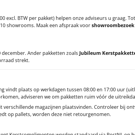
00 excl. BTW per pakket) helpen onze adviseurs u graag. To
ze 10 showrooms. Maak een afspraak voor
showroombezoe
 20 december. Ander pakketten zoals
Jubileum Kerstpakkett
orraad strekt.
g vindt plaats op werkdagen tussen 08:00 en 17:00 uur (uitl
oorkomen, adviseren we om pakketten ruim vóór de uitreikd
t verschillende magazijnen plaatsvinden. Controleer bij ontv
iedt op pallets, worden deze niet retourgenomen.
cept
Kerstcomplimenten
worden standaard via PostNL op h