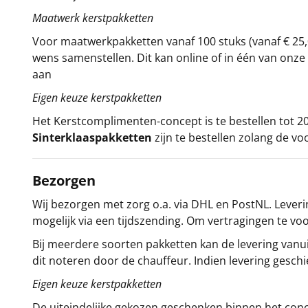
Maatwerk kerstpakketten
Voor maatwerkpakketten vanaf 100 stuks (vanaf € 25,
wens samenstellen. Dit kan online of in één van on
aan
Eigen keuze kerstpakketten
Het
Kerstcomplimenten
-concept
is te bestellen tot
Sinterklaaspakketten
zijn te bestellen zolang de vo
Bezorgen
Wij bezorgen met zorg o.a. via DHL en PostNL. Leverin
mogelijk via een tijdszending. Om vertragingen te v
Bij meerdere soorten pakketten kan de levering vanui
dit noteren door de chauffeur. Indien levering gesch
Eigen keuze kerstpakketten
De uiteindelijke gekozen geschenken binnen het con