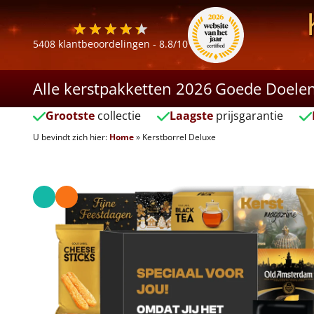
5408
klantbeoordelingen -
8.8
/10
Alle kerstpakketten 2026
Goede Doele
Grootste
collectie
Laagste
prijsgarantie
U bevindt zich hier:
Home
»
Kerstborrel Deluxe