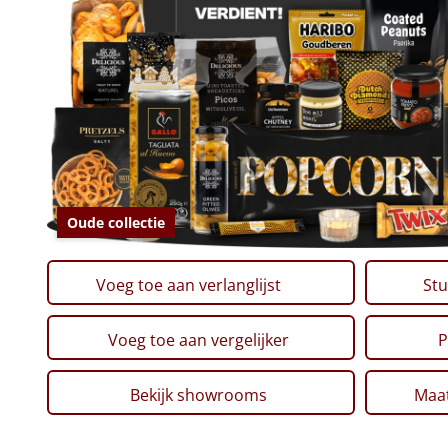
Oude collectie
Voeg toe aan verlanglijst
Stu
Voeg toe aan vergelijker
P
Bekijk showrooms
Maat