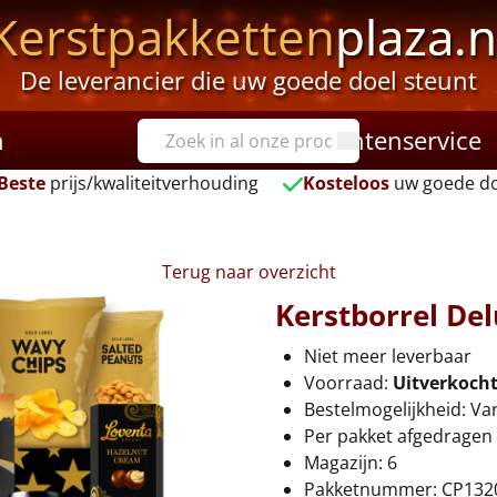
Kerstpakketten
plaza.n
De leverancier die uw goede doel steunt
n
Klantenservice
Beste
prijs/kwaliteitverhouding
Kosteloos
uw goede do
Terug naar overzicht
Kerstborrel De
Niet meer leverbaar
Voorraad:
Uitverkoch
Bestelmogelijkheid: Va
Per pakket afgedragen 
Magazijn: 6
Pakketnummer: CP132