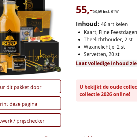
55,-
63,
69
incl. BTW
Inhoud:
46 artikelen
Kaart, Fijne Feestdage
Theelichthouder, 2 st
Waxinelichtje, 2 st
Servetten, 20 st
Laat volledige inhoud zi
U bekijkt de oude collec
ur dit pakket door
collectie 2026 online!
rint deze pagina
werk / prijschecker