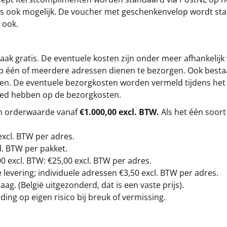
s is ook mogelijk. De voucher met geschenkenvelop wordt sta
 ook.
ak gratis. De eventuele kosten zijn onder meer afhankelijk
op één of meerdere adressen dienen te bezorgen. Ook besta
gen. De eventuele bezorgkosten worden vermeld tijdens het be
loed hebben op de bezorgkosten.
en orderwaarde vanaf
€1.000,00 excl. BTW.
Als het één soort
excl. BTW
per adres.
l. BTW per pakket.
00
excl. BTW: €25,00 excl. BTW per adres.
levering; individuele adressen €3,50 excl. BTW per adres.
g. (België uitgezonderd, dat is een vaste prijs).
ding op eigen risico bij breuk of vermissing.