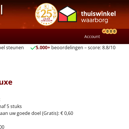
l
0
0
0
Account
Product
Verlang
Wink
el steunen
5.000+
beoordelingen – score: 8.8/10
luxe
t
naf 5 stuks
aan uw goede doel (Gratis): € 0,60
00