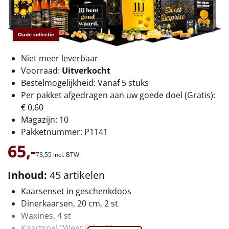
€75 tot €100
€100 en hoger
Oude collectie
Alle kerstpakketten 2026
Niet meer leverbaar
Voorraad:
Uitverkocht
Thema
Bestelmogelijkheid: Vanaf 5 stuks
Per pakket afgedragen aan uw goede doel (Gratis):
Origineel
€ 0,60
Magazijn: 10
Rituals
Pakketnummer: P1141
65,-
Luxe
73,
55
incl. BTW
Mannen
Inhoud:
45 artikelen
Kaarsenset in geschenkdoos
Vrouwen
Dinerkaarsen, 20 cm, 2 st
Waxines, 4 st
Duurzaam
Kaartspel "Weet jij het?"