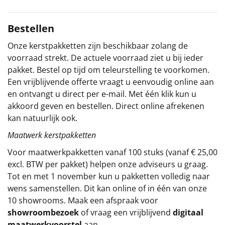
Sinterklaaspakketten
Bestellen
Particulier
Onze kerstpakketten zijn beschikbaar zolang de
voorraad strekt. De actuele voorraad ziet u bij ieder
Kerstgeschenken 2026
pakket. Bestel op tijd om teleurstelling te voorkomen.
Een vrijblijvende offerte vraagt u eenvoudig online aan
Relatiegeschenken
en ontvangt u direct per e-mail. Met één klik kun u
akkoord geven en bestellen. Direct online afrekenen
Cadeaubon
kan natuurlijk ook.
Maatwerk kerstpakketten
Per stuk
Voor maatwerkpakketten vanaf 100 stuks (vanaf € 25,00
Alle overige
excl. BTW per pakket) helpen onze adviseurs u graag.
Tot en met 1 november kun u pakketten volledig naar
wens samenstellen. Dit kan online of in één van onze
10 showrooms. Maak een afspraak voor
showroombezoek
of vraag een vrijblijvend
digitaal
maatwerkvoorstel
aan