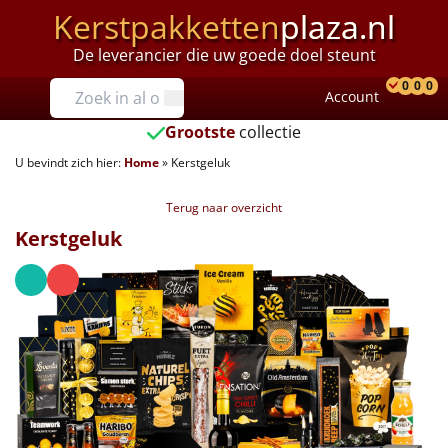
Kerstpakketten
plaza.nl
De leverancier die uw goede doel steunt
Prijzen
0
0
0
Account
Prod
Ver
W
Tot €25
Grootste
collectie
U bevindt zich hier:
Home
»
Kerstgeluk
€25 tot €35
Terug naar overzicht
€35 tot €40
Kerstgeluk
€40 tot €45
€45 tot €50
€50 tot €55
€55 tot €75