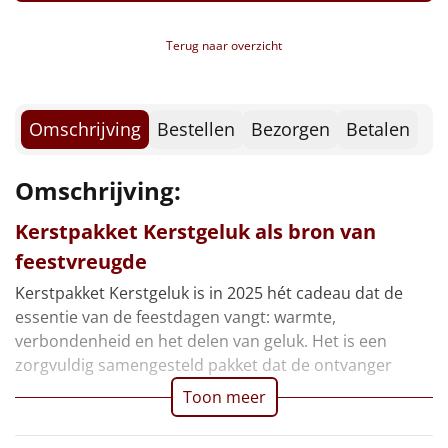
Appeltaartmix in bakvorm, 300 gr
Borrelplank
IJsmix vanille, 125 gr
Terug naar overzicht
Ragout kip, 290 gr
Warmtekussen
NIEUW
Chips, Lay's sensations, 40 gr
Old Amsterdam, 150 gr
Slowcooker
POPULAIR
Kerstkoekjes, 80 gr
Omschrijving
Bestellen
Bezorgen
Betalen
Sweet box inhoud:
Noodradio
NIEUW
Geschenkdoos 'Sweet Surprise'
Omschrijving:
Boterwafels, 10 gr, 3 st
Deken (fleece plaid)
Kanjers mini
Kerstpakket Kerstgeluk als bron van
Speculoos koekjes, 25 gr
Alle artikelen
feestvreugde
Haribo goudbeertjes, 10 gr
Overige
Kerstpakket Kerstgeluk is in 2025 hét cadeau dat de
Nougat, 12 gr
essentie van de feestdagen vangt: warmte,
Tiny tony chocolonely, mini
Ideeën
verbondenheid en het delen van geluk. Het is een
Toblerone, mini
zorgvuldig samengesteld pakket dat de ontvanger
Verpakt in een feestelijke kerstdoos, 39 x 29 x 23,2
Personeel
cm
Toon meer
Doe het zelf