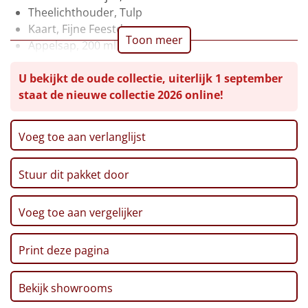
Theelichthouder, Tulp
Leuke
Kaart, Fijne Feestdagen
Toon meer
Appelsap, 200 ml
Goedkope
Mallows, 140 gr
U bekijkt de oude collectie, uiterlijk 1 september
Cookie, 'Choco & Hazelnoot', 135 gr
Uniek
staat de nieuwe collectie 2026 online!
Truffels, 50 gr
Thee, 'Cold Brew', 6 x 1,8 gr
Alle thema's
Granola, 'Roast it Yourself, 100 gr
Voeg toe aan verlanglijst
Fingers, 'Salted caramel', 100 gr
Artikel
Kroepoek, Sriracha, 70 gr
Stuur dit pakket door
Snoephartjes, 40 gr
Hitster
NIEUW
Suikerspin, 'Aardbei', 50 gr
Verpakt in een feestelijke kerstdoos
Voeg toe aan vergelijker
Pizzarette
Tas
Print deze pagina
Wake up light
NIEUW
Bekijk showrooms