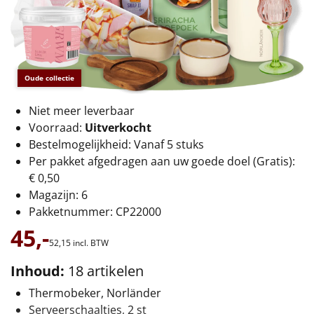
€75 tot €100
€100 en hoger
Alle kerstpakketten 2026
Oude collectie
Thema
Niet meer leverbaar
Voorraad:
Uitverkocht
Origineel
Bestelmogelijkheid: Vanaf 5 stuks
Per pakket afgedragen aan uw goede doel (Gratis):
Rituals
€ 0,50
Magazijn: 6
Luxe
Pakketnummer: CP22000
45,-
Mannen
52,
15
incl. BTW
Vrouwen
Inhoud:
18 artikelen
Thermobeker, Norländer
Duurzaam
Serveerschaaltjes, 2 st