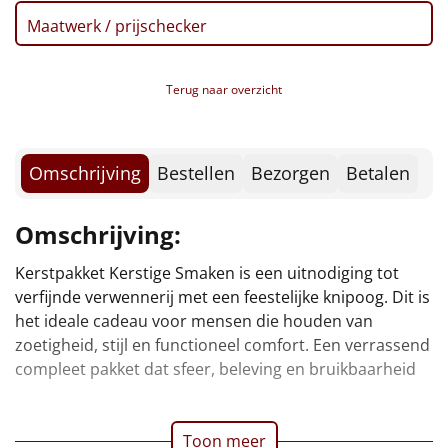
Borrelplank
Maatwerk / prijschecker
Warmtekussen
NIEUW
Terug naar overzicht
Slowcooker
POPULAIR
Noodradio
NIEUW
Omschrijving
Bestellen
Bezorgen
Betalen
Deken (fleece plaid)
Omschrijving:
Alle artikelen
Kerstpakket Kerstige Smaken is een uitnodiging tot
samenbrengt in een perfect gebalanceerde
Overige
verfijnde verwennerij met een feestelijke knipoog. Dit is
het ideale cadeau voor mensen die houden van
Ideeën
zoetigheid, stijl en functioneel comfort. Een verrassend
compleet pakket dat sfeer, beleving en bruikbaarheid
Personeel
Doe het zelf
Toon meer