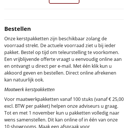
Sinterklaaspakketten
Particulier
Bestellen
Kerstgeschenken 2026
Onze kerstpakketten zijn beschikbaar zolang de
voorraad strekt. De actuele voorraad ziet u bij ieder
Relatiegeschenken
pakket. Bestel op tijd om teleurstelling te voorkomen.
Een vrijblijvende offerte vraagt u eenvoudig online aan
Cadeaubon
en ontvangt u direct per e-mail. Met één klik kun u
akkoord geven en bestellen. Direct online afrekenen
Per stuk
kan natuurlijk ook.
Maatwerk kerstpakketten
Alle overige
Voor maatwerkpakketten vanaf 100 stuks (vanaf € 25,00
excl. BTW per pakket) helpen onze adviseurs u graag.
Tot en met 1 november kun u pakketten volledig naar
wens samenstellen. Dit kan online of in één van onze
10 showrooms. Maak een afspraak voor