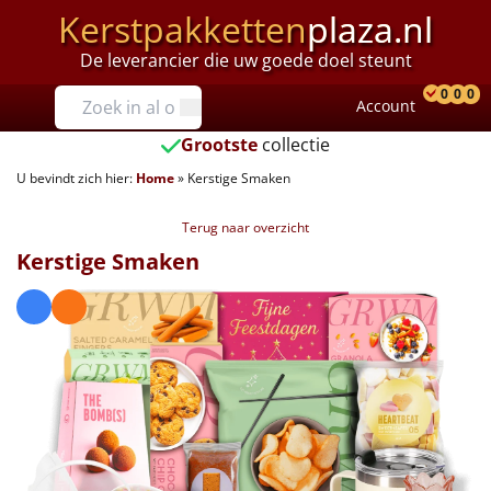
Kerstpakketten
plaza.nl
De leverancier die uw goede doel steunt
Prijzen
0
0
0
Account
Prod
Ver
W
Tot €25
Grootste
collectie
U bevindt zich hier:
Home
»
Kerstige Smaken
€25 tot €35
Terug naar overzicht
€35 tot €40
Kerstige Smaken
€40 tot €45
€45 tot €50
€50 tot €55
€55 tot €75