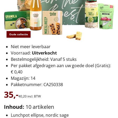
€75 tot €100
€100 en hoger
Alle kerstpakketten 2026
Oude collectie
Thema
Niet meer leverbaar
Origineel
Voorraad:
Uitverkocht
Bestelmogelijkheid: Vanaf 5 stuks
Rituals
Per pakket afgedragen aan uw goede doel (Gratis):
€ 0,40
Luxe
Magazijn: 14
Pakketnummer: CA250338
Mannen
35,-
40,
20
incl. BTW
Vrouwen
Inhoud:
10 artikelen
Duurzaam
Lunchpot ellipse, nordic sage