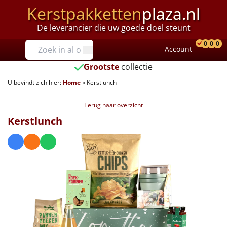
Kerstpakketten
plaza.nl
De leverancier die uw goede doel steunt
Prijzen
0
0
0
Account
Prod
Ver
W
Tot €25
Grootste
collectie
U bevindt zich hier:
Home
»
Kerstlunch
€25 tot €35
Terug naar overzicht
€35 tot €40
Kerstlunch
€40 tot €45
€45 tot €50
€50 tot €55
€55 tot €75