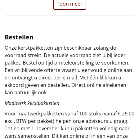
Toon meer
Sinterklaaspakketten
Particulier
Bestellen
Kerstgeschenken 2026
Onze kerstpakketten zijn beschikbaar zolang de
Relatiegeschenken
voorraad strekt. De actuele voorraad ziet u bij ieder
pakket. Bestel op tijd om teleurstelling te voorkomen.
Cadeaubon
Een vrijblijvende offerte vraagt u eenvoudig online aan
en ontvangt u direct per e-mail. Met één klik kun u
Per stuk
akkoord geven en bestellen. Direct online afrekenen
kan natuurlijk ook.
Alle overige
Maatwerk kerstpakketten
Voor maatwerkpakketten vanaf 100 stuks (vanaf € 25,00
excl. BTW per pakket) helpen onze adviseurs u graag.
Tot en met 1 november kun u pakketten volledig naar
wens samenstellen. Dit kan online of in één van onze