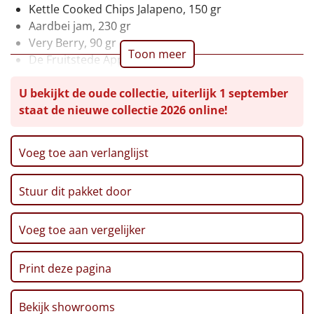
Kettle Cooked Chips Jalapeno, 150 gr
Leuke
Aardbei jam, 230 gr
Very Berry, 90 gr
Toon meer
Goedkope
De Fruitstede Appelsap, 0,75 ltr
Granola roast it yourself, 100 gr
Uniek
U bekijkt de oude collectie, uiterlijk 1 september
Rijstwafels, 100 gr
staat de nieuwe collectie 2026 online!
Mueslirepen blueberry, 3 x 20 gr
Alle thema's
Pannenkoekenmix BIO, 250 gr
Verpakt in een feestelijke kerstdoos, 39 x 29 x 13 cm
Voeg toe aan verlanglijst
Artikel
Hitster
NIEUW
Stuur dit pakket door
Pizzarette
Voeg toe aan vergelijker
Tas
Print deze pagina
Wake up light
NIEUW
Bekijk showrooms