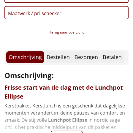
Borrelplank
Maatwerk / prijschecker
Warmtekussen
NIEUW
Slowcooker
POPULAIR
Terug naar overzicht
Noodradio
NIEUW
Omschrijving
Bestellen
Bezorgen
Betalen
Deken (fleece plaid)
Omschrijving:
Alle artikelen
Overige
Frisse start van de dag met de
Lunchpot
Ellipse
Ideeën
Kerstpakket Kerstlunch is een geschenk dat dagelijkse
momenten verandert in kleine pauzes van comfort en
Personeel
smaak. De stijlvolle
Lunchpot Ellipse
in nordic sage
tint is het praktische middelpunt van dit pakket en
Doe het zelf