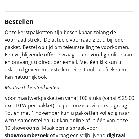
Sinterklaaspakketten
Bestellen
Particulier
Onze kerstpakketten zijn beschikbaar zolang de
voorraad strekt. De actuele voorraad ziet u bij ieder
Kerstgeschenken 2026
pakket. Bestel op tijd om teleurstelling te voorkomen.
Een vrijblijvende offerte vraagt u eenvoudig online aan
Relatiegeschenken
en ontvangt u direct per e-mail. Met één klik kun u
akkoord geven en bestellen. Direct online afrekenen
Cadeaubon
kan natuurlijk ook.
Per stuk
Maatwerk kerstpakketten
Voor maatwerkpakketten vanaf 100 stuks (vanaf € 25,00
Alle overige
excl. BTW per pakket) helpen onze adviseurs u graag.
Tot en met 1 november kun u pakketten volledig naar
wens samenstellen. Dit kan online of in één van onze
10 showrooms. Maak een afspraak voor
showroombezoek
of vraag een vrijblijvend
digitaal