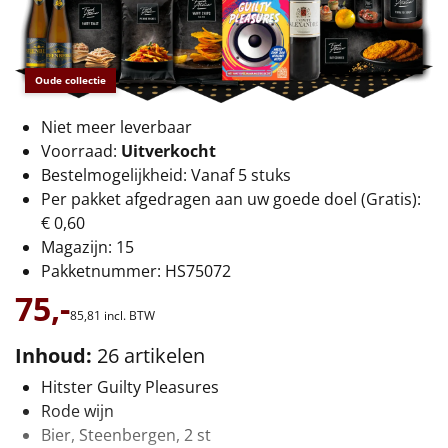
€75 tot €100
€100 en hoger
Oude collectie
Alle kerstpakketten 2026
Niet meer leverbaar
Thema
Voorraad:
Uitverkocht
Bestelmogelijkheid: Vanaf 5 stuks
Origineel
Per pakket afgedragen aan uw goede doel (Gratis):
€ 0,60
Rituals
Magazijn: 15
Pakketnummer: HS75072
Luxe
75,-
85,
81
incl. BTW
Mannen
Inhoud:
26 artikelen
Vrouwen
Hitster Guilty Pleasures
Rode wijn
Duurzaam
Bier, Steenbergen, 2 st