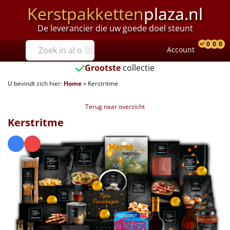
Kerstpakketten
plaza.nl
De leverancier die uw goede doel steunt
Prijzen
0
0
0
Account
Prod
Ver
W
Tot €25
Grootste
collectie
U bevindt zich hier:
Home
»
Kerstritme
€25 tot €35
Terug naar overzicht
€35 tot €40
Kerstritme
€40 tot €45
€45 tot €50
€50 tot €55
€55 tot €75