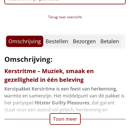
Borrelplank
Kerstkaart
Kerstmagazine
Warmtekussen
Terug naar overzicht
NIEUW
Verpakt in een feestelijke kerstdoos, 49 x 39 x 27 cm
Slowcooker
POPULAIR
Omschrijving
Bestellen
Bezorgen
Betalen
Noodradio
NIEUW
Omschrijving:
Deken (fleece plaid)
Kerstritme – Muziek, smaak en
Alle artikelen
gezelligheid in één beleving
Overige
Kerstpakket Kerstritme is een feest van herkenning,
warmte en samenzijn. Het middelpunt van dit pakket is
Ideeën
het partyspel
Hitster Guilty Pleasures
, dat garant
staat voor een avond vol gelach, herkenning en
Personeel
Toon meer
Doe het zelf