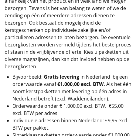
afhankelijk van het product en in welk land we mogen
bezorgen. Tevens is het van belang te weten of we de
zending op één of meerdere adressen dienen te
bezorgen. Ook bestaat de mogelijkheid de
kerstgeschenken op individuele zakelijke en/of
particulieren adressen te laten bezorgen. De eventuele
bezorgkosten worden vermeld tijdens het bestelproces
of staan in de vrijblijvende offerte. Kies u pakketten uit
diverse magazijnen, dan kan dat invloed hebben op de
bezorgkosten.
Bijvoorbeeld:
Gratis levering
in Nederland bij een
orderwaarde vanaf
€1.000,00 excl. BTW.
Als het één
soort kerstpakketten met levering op één adres in
Nederland betreft (excl. Waddeneilanden).
Orderwaarde onder €
1.000,00
excl. BTW.
€55,00
excl. BTW
per adres.
Individuele adressen binnen Nederland: €9,95 excl.
BTW per pakket.
Sinterklaaspakketten orderwaarde onder €
1.000,00