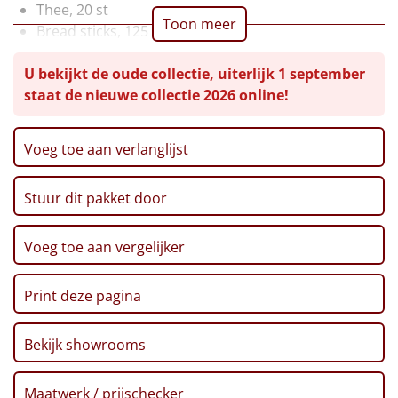
Thee, 20 st
Toon meer
Leuke
Bread sticks, 125 gr
Ribbelchips, 90 gr
Goedkope
U bekijkt de oude collectie, uiterlijk 1 september
Pasta penne, 400 gr
staat de nieuwe collectie 2026 online!
Pretzelsticks XXL, 200 gr
Uniek
Toast, 100 gr
Borrelnoten, 'Nacho Cheese', 100 gr
Voeg toe aan verlanglijst
Alle thema's
Haverkoeken, 135 gr
Popcorn, 90 gr
Artikel
Stuur dit pakket door
Passata tomatensaus, 330 gr
Nougat, 130 gr
Hitster
NIEUW
Kaaspuntjes, 125 gr
Voeg toe aan vergelijker
Knoflookbroodjes, 150 gr
Pizzarette
Ragout, 290 gr
Print deze pagina
Tomatensoep, 450 ml
Tas
Mini Bouchees, 12 st
Bekijk showrooms
Chocolade boomhangers, 87,5 gr
Wake up light
NIEUW
Serrano ham, 50 gr
Maatwerk / prijschecker
Mini choco muffins, 200 gr