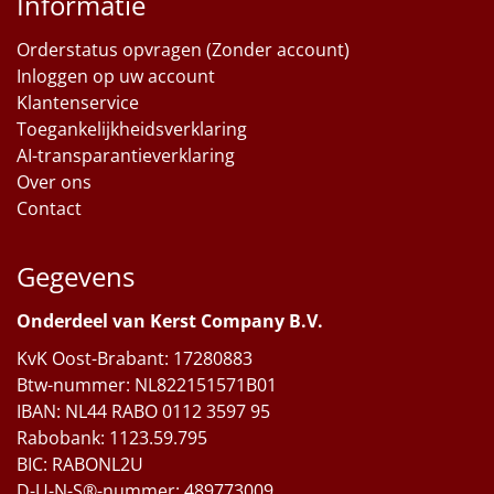
Informatie
Orderstatus opvragen (Zonder account)
Inloggen op uw account
Klantenservice
Toegankelijkheidsverklaring
AI-transparantieverklaring
Over ons
Contact
Gegevens
Onderdeel van Kerst Company B.V.
KvK Oost-Brabant: 17280883
Btw-nummer: NL822151571B01
IBAN: NL44 RABO 0112 3597 95
Rabobank: 1123.59.795
BIC: RABONL2U
D-U-N-S®-nummer: 489773009