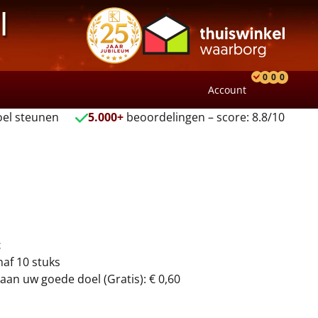
l
0
0
0
Account
Product
Verlang
Wink
el steunen
5.000+
beoordelingen – score: 8.8/10
t
naf 10 stuks
aan uw goede doel (Gratis): € 0,60