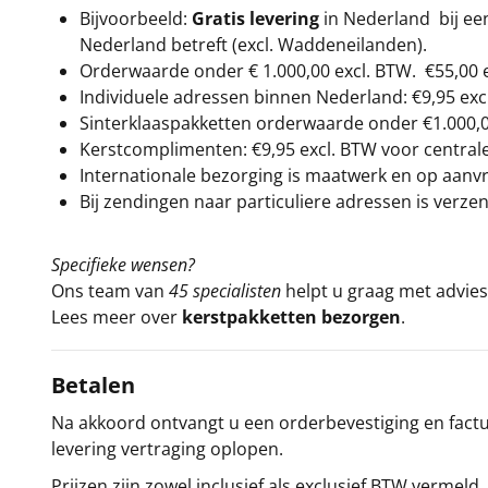
Bijvoorbeeld:
Gratis levering
in Nederland bij e
Nederland betreft (excl. Waddeneilanden).
Orderwaarde onder €
1.000,00
excl. BTW.
€55,00 
Individuele adressen binnen Nederland: €9,95 exc
Sinterklaaspakketten orderwaarde onder €
1.000,
Kerstcomplimenten: €9,95 excl. BTW voor centrale 
Internationale bezorging is maatwerk en op aanvraa
Bij zendingen naar particuliere adressen is verzen
Specifieke wensen?
Ons team van
45 specialisten
helpt u graag met advies 
Lees meer over
kerstpakketten bezorgen
.
Betalen
Na akkoord ontvangt u een orderbevestiging en factuu
levering vertraging oplopen.
Prijzen zijn zowel inclusief als exclusief BTW vermeld.