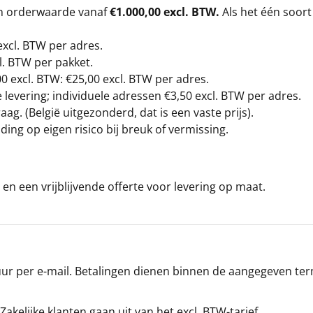
en orderwaarde vanaf
€1.000,00 excl. BTW.
Als het één soort
excl. BTW
per adres.
l. BTW per pakket.
00
excl. BTW: €25,00 excl. BTW per adres.
levering; individuele adressen €3,50 excl. BTW per adres.
g. (België uitgezonderd, dat is een vaste prijs).
ding op eigen risico bij breuk of vermissing.
en een vrijblijvende offerte voor levering op maat.
r per e-mail. Betalingen dienen binnen de aangegeven termi
 Zakelijke klanten gaan uit van het excl. BTW-tarief.