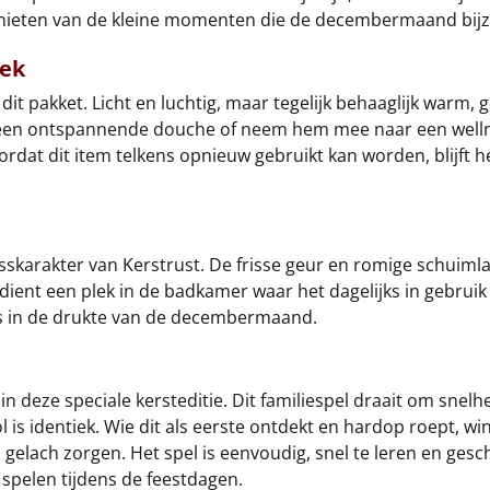
genieten van de kleine momenten die de decembermaand bij
ek
it pakket. Licht en luchtig, maar tegelijk behaaglijk warm,
 een ontspannende douche of neem hem mee naar een wellnes
oordat dit item telkens opnieuw gebruikt kan worden, blijft 
esskarakter van Kerstrust. De frisse geur en romige schuiml
dient een plek in de badkamer waar het dagelijks in gebrui
is in de drukte van de decembermaand.
, in deze speciale kersteditie. Dit familiespel draait om sne
is identiek. Wie dit als eerste ontdekt en hardop roept, wi
gelach zorgen. Het spel is eenvoudig, snel te leren en gesc
e spelen tijdens de feestdagen.