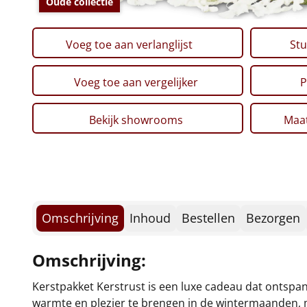
Oude collectie
Voeg toe aan verlanglijst
Stu
Voeg toe aan vergelijker
P
Bekijk showrooms
Maat
Omschrijving
Inhoud
Bestellen
Bezorgen
Omschrijving:
Kerstpakket Kerstrust is een luxe cadeau dat ontspa
warmte en plezier te brengen in de wintermaanden, me