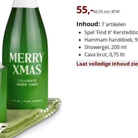
55,-
66,
55
incl. BTW
Inhoud:
7 artikelen
Spel 'Find It' Kerstediti
Hammam handdoek, 95
Showergel, 200 ml
Cava brut, 0,75 ltr
Laat volledige inhoud zi