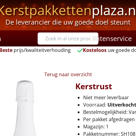
Kerstpakketten
plaza.n
De leverancier die uw goede doel steunt
n
Klantenservice
Beste
prijs/kwaliteitverhouding
Kosteloos
uw goede do
Terug naar overzicht
Kerstrust
Niet meer leverbaar
Voorraad:
Uitverkoch
Bestelmogelijkheid: Va
Per pakket afgedragen 
Magazijn: 1
Pakketnummer: SH108