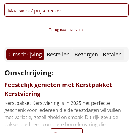
Borrelplank
Maatwerk / prijschecker
Warmtekussen
NIEUW
Terug naar overzicht
Slowcooker
POPULAIR
Noodradio
NIEUW
Omschrijving
Bestellen
Bezorgen
Betalen
Deken (fleece plaid)
Omschrijving:
Alle artikelen
Feestelijk genieten met Kerstpakket
Overige
Kerstviering
Ideeën
Kerstpakket Kerstviering is in 2025 het perfecte
geschenk voor iedereen die de feestdagen wil vullen
Personeel
met variatie, gezelligheid en smaak. Dit rijk gevulde
pakket biedt een complete borrelervaring die
Doe het zelf