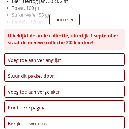
Bier, Hertog Jan, 33 cl, 2 st
Toast, 100 gr
Leuke
Suikerwafel, 55 gr
Toon meer
Pinda's, 100 gr
Goedkope
Chips, Lay's 'Thai Sweet Chili', 40 gr
U bekijkt de oude collectie, uiterlijk 1 september
Popcorn, 50 gr
Uniek
staat de nieuwe collectie 2026 online!
Pretzelsticks XXL, 200 gr
Stroopwafel, 64 gr, 2 st
Alle thema's
Twix, 50 gr
Voeg toe aan verlanglijst
Artikel
Pannenkoekenmix, 180 gr
Nougat, 10 gr, 2 st
Stuur dit pakket door
Hitster
Kerstkaart 'Happy Holidays'
NIEUW
Verpakt in een feestelijke kerstdoos, 39 x 29 x 12,6
Pizzarette
cm
Voeg toe aan vergelijker
Tas
Print deze pagina
Wake up light
NIEUW
Bekijk showrooms