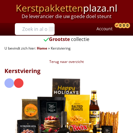
Kerstpakketten
plaza.nl
De leverancier die uw goede doel steunt
Prijzen
0
0
0
Account
Prod
Ver
W
Tot €25
Grootste
collectie
U bevindt zich hier:
Home
»
Kerstviering
€25 tot €35
Terug naar overzicht
€35 tot €40
Kerstviering
€40 tot €45
€45 tot €50
€50 tot €55
€55 tot €75