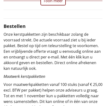
Toon meer
Sinterklaaspakketten
Particulier
Bestellen
Kerstgeschenken 2026
Onze kerstpakketten zijn beschikbaar zolang de
voorraad strekt. De actuele voorraad ziet u bij ieder
Relatiegeschenken
pakket. Bestel op tijd om teleurstelling te voorkomen.
Een vrijblijvende offerte vraagt u eenvoudig online aan
Cadeaubon
en ontvangt u direct per e-mail. Met één klik kun u
akkoord geven en bestellen. Direct online afrekenen
Per stuk
kan natuurlijk ook.
Maatwerk kerstpakketten
Alle overige
Voor maatwerkpakketten vanaf 100 stuks (vanaf € 25,00
excl. BTW per pakket) helpen onze adviseurs u graag.
Tot en met 1 november kun u pakketten volledig naar
wens samenstellen. Dit kan online of in één van onze