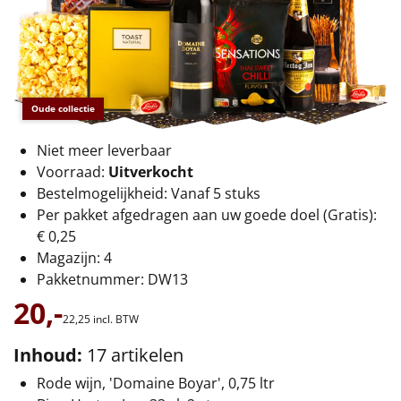
€75 tot €100
€100 en hoger
Alle kerstpakketten 2026
Oude collectie
Thema
Niet meer leverbaar
Origineel
Voorraad:
Uitverkocht
Bestelmogelijkheid: Vanaf 5 stuks
Rituals
Per pakket afgedragen aan uw goede doel (Gratis):
€ 0,25
Luxe
Magazijn: 4
Pakketnummer: DW13
Mannen
20,-
22,
25
incl. BTW
Vrouwen
Inhoud:
17 artikelen
Rode wijn, 'Domaine Boyar', 0,75 ltr
Duurzaam