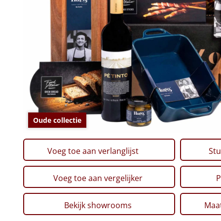
Oude collectie
Voeg toe aan verlanglijst
Stu
Voeg toe aan vergelijker
P
Bekijk showrooms
Maat