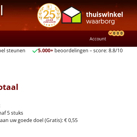
l
0
0
0
Account
Product
Verlang
Wink
el steunen
5.000+
beoordelingen – score: 8.8/10
otaal
t
naf 5 stuks
aan uw goede doel (Gratis): € 0,55