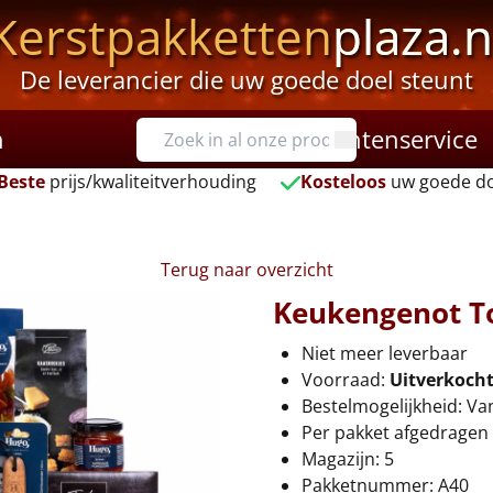
Kerstpakketten
plaza.n
De leverancier die uw goede doel steunt
n
Klantenservice
Beste
prijs/kwaliteitverhouding
Kosteloos
uw goede do
Terug naar overzicht
Keukengenot T
Niet meer leverbaar
Voorraad:
Uitverkoch
Bestelmogelijkheid: Va
Per pakket afgedragen 
Magazijn: 5
Pakketnummer: A40