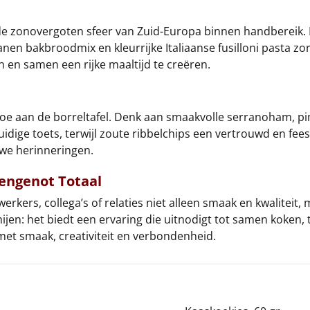
de zonovergoten sfeer van Zuid-Europa binnen handbereik.
nen bakbroodmix en kleurrijke Italiaanse fusilloni pasta zor
 en samen een rijke maaltijd te creëren.
toe aan de borreltafel. Denk aan smaakvolle serranoham, pim
idige toets, terwijl zoute ribbelchips een vertrouwd en fee
uwe herinneringen.
engenot Totaal
rkers, collega’s of relaties niet alleen smaak en kwaliteit,
jen: het biedt een ervaring die uitnodigt tot samen koken, t
 met smaak, creativiteit en verbondenheid.