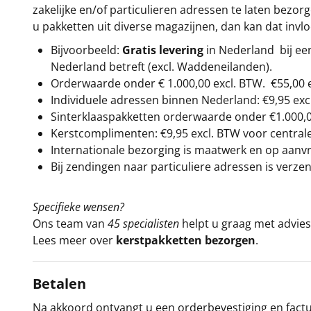
zakelijke en/of particulieren adressen te laten bezor
u pakketten uit diverse magazijnen, dan kan dat inv
Bijvoorbeeld:
Gratis levering
in Nederland bij e
Nederland betreft (excl. Waddeneilanden).
Orderwaarde onder €
1.000,00
excl. BTW.
€55,00 
Individuele adressen binnen Nederland: €9,95 exc
Sinterklaaspakketten orderwaarde onder €
1.000,
Kerstcomplimenten: €9,95 excl. BTW voor centrale 
Internationale bezorging is maatwerk en op aanvraa
Bij zendingen naar particuliere adressen is verzen
Specifieke wensen?
Ons team van
45 specialisten
helpt u graag met advies 
Lees meer over
kerstpakketten bezorgen
.
Betalen
Na akkoord ontvangt u een orderbevestiging en factuu