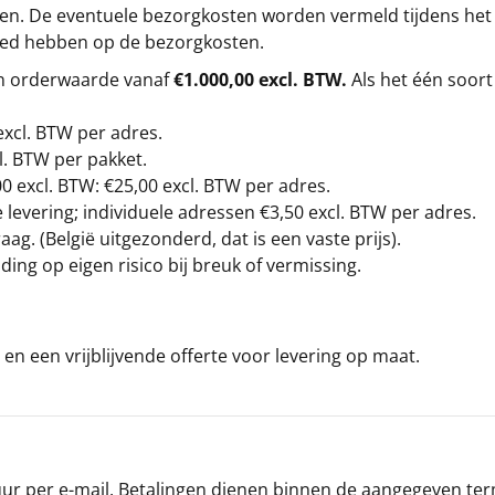
gen. De eventuele bezorgkosten worden vermeld tijdens het be
loed hebben op de bezorgkosten.
en orderwaarde vanaf
€1.000,00 excl. BTW.
Als het één soort
excl. BTW
per adres.
l. BTW per pakket.
00
excl. BTW: €25,00 excl. BTW per adres.
levering; individuele adressen €3,50 excl. BTW per adres.
g. (België uitgezonderd, dat is een vaste prijs).
ding op eigen risico bij breuk of vermissing.
en een vrijblijvende offerte voor levering op maat.
r per e-mail. Betalingen dienen binnen de aangegeven termi