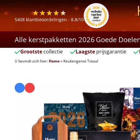
5408
klantbeoordelingen -
8.8
/10
Alle kerstpakketten 2026
Goede Doele
Grootste
collectie
Laagste
prijsgarantie
U bevindt zich hier:
Home
»
Keukengenot Totaal