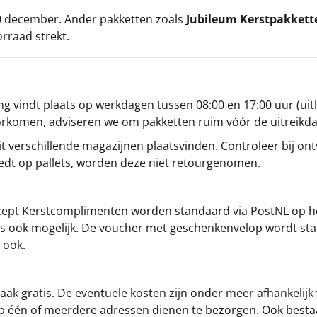
 20 december. Ander pakketten zoals
Jubileum Kerstpakkett
orraad strekt.
g vindt plaats op werkdagen tussen 08:00 en 17:00 uur (uitl
oorkomen, adviseren we om pakketten ruim vóór de uitreikd
t verschillende magazijnen plaatsvinden. Controleer bij ontv
iedt op pallets, worden deze niet retourgenomen.
cept
Kerstcomplimenten
worden standaard via PostNL op h
s is ook mogelijk. De voucher met geschenkenvelop wordt sta
 ook.
ak gratis. De eventuele kosten zijn onder meer afhankelijk
op één of meerdere adressen dienen te bezorgen. Ook besta