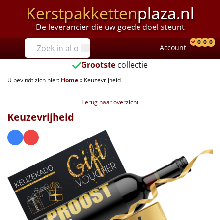
Kerstpakketten
plaza.nl
De leverancier die uw goede doel steunt
Prijzen
0
0
0
Account
Prod
Ver
W
Tot €25
Grootste
collectie
U bevindt zich hier:
Home
»
Keuzevrijheid
€25 tot €35
Terug naar overzicht
€35 tot €40
Keuzevrijheid
€40 tot €45
€45 tot €50
€50 tot €55
€55 tot €75