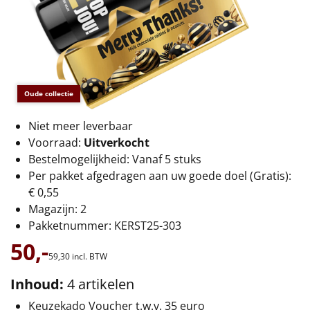
€75 tot €100
€100 en hoger
Alle kerstpakketten 2026
Oude collectie
Thema
Niet meer leverbaar
Origineel
Voorraad:
Uitverkocht
Bestelmogelijkheid: Vanaf 5 stuks
Rituals
Per pakket afgedragen aan uw goede doel (Gratis):
€ 0,55
Luxe
Magazijn: 2
Pakketnummer: KERST25-303
Mannen
50,-
59,
30
incl. BTW
Vrouwen
Inhoud:
4 artikelen
Duurzaam
Keuzekado Voucher t.w.v. 35 euro