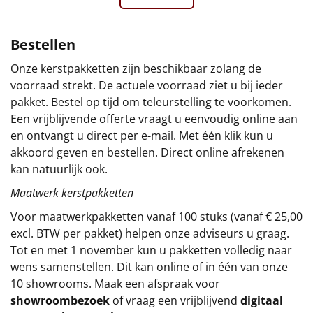
Sinterklaaspakketten
Bestellen
Particulier
Onze kerstpakketten zijn beschikbaar zolang de
voorraad strekt. De actuele voorraad ziet u bij ieder
Kerstgeschenken 2026
pakket. Bestel op tijd om teleurstelling te voorkomen.
Een vrijblijvende offerte vraagt u eenvoudig online aan
Relatiegeschenken
en ontvangt u direct per e-mail. Met één klik kun u
akkoord geven en bestellen. Direct online afrekenen
Cadeaubon
kan natuurlijk ook.
Per stuk
Maatwerk kerstpakketten
Voor maatwerkpakketten vanaf 100 stuks (vanaf € 25,00
Alle overige
excl. BTW per pakket) helpen onze adviseurs u graag.
Tot en met 1 november kun u pakketten volledig naar
wens samenstellen. Dit kan online of in één van onze
10 showrooms. Maak een afspraak voor
showroombezoek
of vraag een vrijblijvend
digitaal