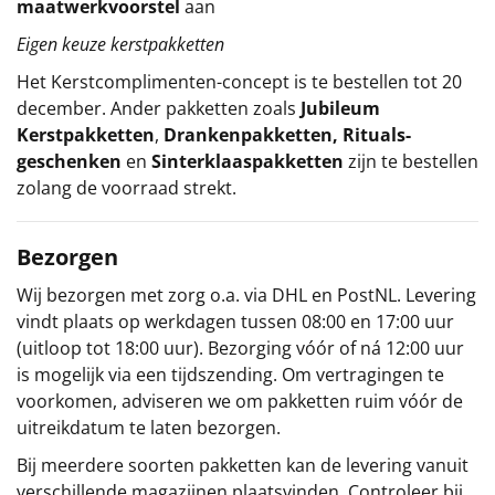
maatwerkvoorstel
aan
Eigen keuze kerstpakketten
Het
Kerstcomplimenten
-concept
is te bestellen tot 20
december. Ander pakketten zoals
Jubileum
Kerstpakketten
,
Drankenpakketten
,
Rituals-
geschenken
en
Sinterklaaspakketten
zijn te bestellen
zolang de voorraad strekt.
Bezorgen
Wij bezorgen met zorg o.a. via DHL en PostNL. Levering
vindt plaats op werkdagen tussen 08:00 en 17:00 uur
(uitloop tot 18:00 uur). Bezorging vóór of ná 12:00 uur
is mogelijk via een tijdszending. Om vertragingen te
voorkomen, adviseren we om pakketten ruim vóór de
uitreikdatum te laten bezorgen.
Bij meerdere soorten pakketten kan de levering vanuit
verschillende magazijnen plaatsvinden. Controleer bij