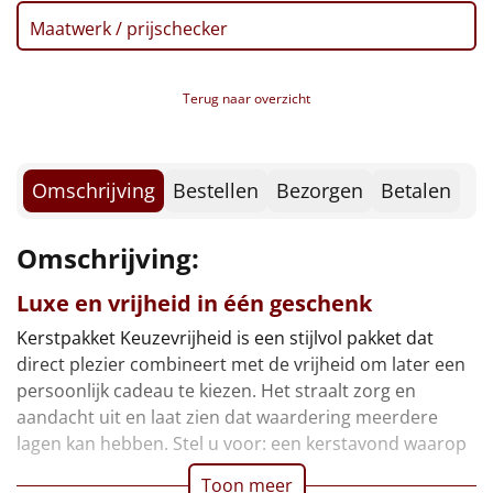
Borrelplank
Maatwerk / prijschecker
Warmtekussen
NIEUW
Terug naar overzicht
Slowcooker
POPULAIR
Noodradio
NIEUW
Omschrijving
Bestellen
Bezorgen
Betalen
Deken (fleece plaid)
Omschrijving:
Alle artikelen
Luxe en vrijheid in één geschenk
Overige
Kerstpakket Keuzevrijheid is een stijlvol pakket dat
direct plezier combineert met de vrijheid om later een
Ideeën
persoonlijk cadeau te kiezen. Het straalt zorg en
aandacht uit en laat zien dat waardering meerdere
Personeel
lagen kan hebben. Stel u voor: een kerstavond waarop
Doe het zelf
Toon meer