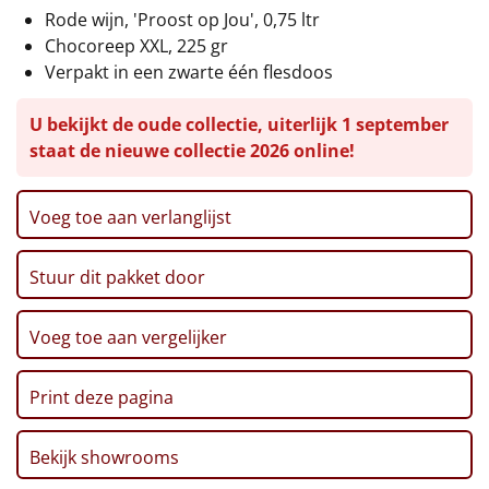
Rode wijn, 'Proost op Jou', 0,75 ltr
Leuke
Chocoreep XXL, 225 gr
Verpakt in een zwarte één flesdoos
Goedkope
U bekijkt de oude collectie, uiterlijk 1 september
Uniek
staat de nieuwe collectie 2026 online!
Alle thema's
Voeg toe aan verlanglijst
Artikel
Stuur dit pakket door
Hitster
NIEUW
Voeg toe aan vergelijker
Pizzarette
Tas
Print deze pagina
Wake up light
NIEUW
Bekijk showrooms