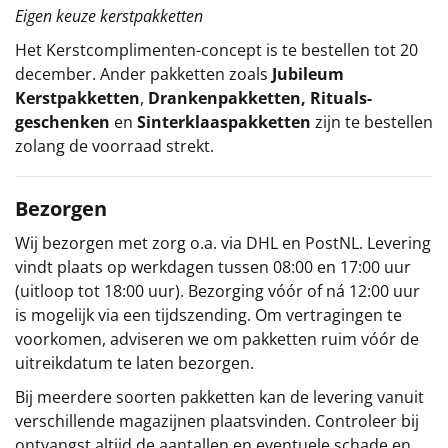
Eigen keuze kerstpakketten
Het
Kerstcomplimenten
-concept
is te bestellen tot 20
december. Ander pakketten zoals
Jubileum
Kerstpakketten
,
Drankenpakketten
,
Rituals-
geschenken
en
Sinterklaaspakketten
zijn te bestellen
zolang de voorraad strekt.
Bezorgen
Wij bezorgen met zorg o.a. via DHL en PostNL. Levering
vindt plaats op werkdagen tussen 08:00 en 17:00 uur
(uitloop tot 18:00 uur). Bezorging vóór of ná 12:00 uur
is mogelijk via een tijdszending. Om vertragingen te
voorkomen, adviseren we om pakketten ruim vóór de
uitreikdatum te laten bezorgen.
Bij meerdere soorten pakketten kan de levering vanuit
verschillende magazijnen plaatsvinden. Controleer bij
ontvangst altijd de aantallen en eventuele schade en