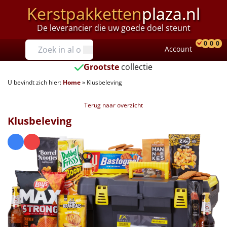
Kerstpakketten
plaza.nl
De leverancier die uw goede doel steunt
Prijzen
0
0
0
Account
Prod
Ver
W
Tot €25
Grootste
collectie
U bevindt zich hier:
Home
»
Klusbeleving
€25 tot €35
Terug naar overzicht
€35 tot €40
Klusbeleving
€40 tot €45
€45 tot €50
€50 tot €55
€55 tot €75