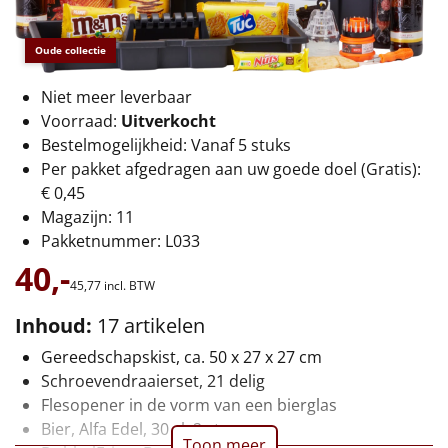
€75 tot €100
Oude collectie
€100 en hoger
Niet meer leverbaar
Alle kerstpakketten 2026
Voorraad:
Uitverkocht
Bestelmogelijkheid: Vanaf 5 stuks
Thema
Per pakket afgedragen aan uw goede doel (Gratis):
Origineel
€ 0,45
Magazijn: 11
Rituals
Pakketnummer: L033
40,-
Luxe
45,
77
incl. BTW
Inhoud:
17 artikelen
Mannen
Gereedschapskist, ca. 50 x 27 x 27 cm
Schroevendraaierset, 21 delig
Vrouwen
Flesopener in de vorm van een bierglas
Bier, Alfa Edel, 30 cl, 2 st
Duurzaam
Toon meer