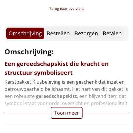
Borrelplank
Terug naar overzicht
Warmtekussen
NIEUW
Slowcooker
POPULAIR
Omschrijving
Bestellen
Bezorgen
Betalen
Noodradio
NIEUW
Omschrijving:
Deken (fleece plaid)
Een gereedschapskist die kracht en
structuur symboliseert
Alle artikelen
Kerstpakket Klusbeleving is een geschenk dat inzet en
Overige
betrouwbaarheid belichaamt. Het hart van dit pakket is
een robuuste
gereedschapskist
, een blijvend item dat
Ideeën
symbool staat voor orde, overzicht en professionaliteit.
Toon meer
Personeel
Doe het zelf