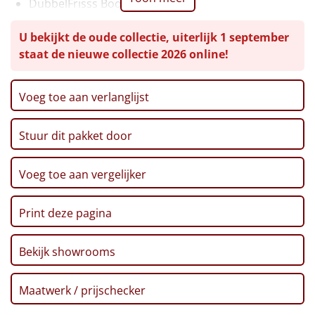
DubbelFrisss Boost, 1,5 ltr
Bastogne, 260 gr
Leuke
U bekijkt de oude collectie, uiterlijk 1 september
M&M's pinda, 45 gr
staat de nieuwe collectie 2026 online!
Mannekes drop, 100 gr
Goedkope
Nuts, 42 gr
Pinda's, 70 gr
Uniek
Voeg toe aan verlanglijst
Krambals bruschetta, 70 gr
Chips, Lay's MAX, 150 gr
Alle thema's
Stuur dit pakket door
TUC crackers, 100 gr
Artikel
Borrelworst, 80 gr
Borrelnootjes, 70 gr
Voeg toe aan vergelijker
Hitster
Het geheel wordt verpakt in de gereedschapskist
NIEUW
Print deze pagina
Pizzarette
Bekijk showrooms
Tas
Wake up light
Maatwerk / prijschecker
NIEUW