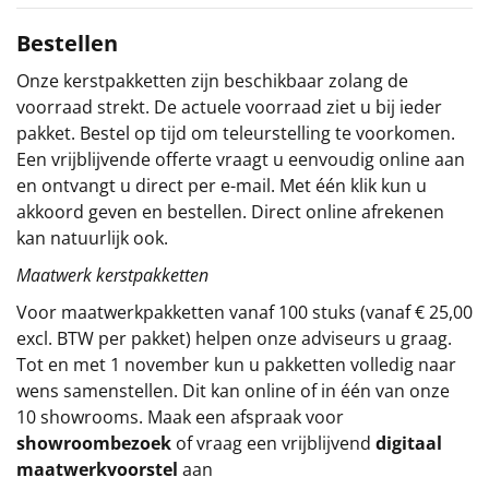
Sinterklaaspakketten
Bestellen
Onze kerstpakketten zijn beschikbaar zolang de
Particulier
voorraad strekt. De actuele voorraad ziet u bij ieder
pakket. Bestel op tijd om teleurstelling te voorkomen.
Kerstgeschenken 2026
Een vrijblijvende offerte vraagt u eenvoudig online aan
en ontvangt u direct per e-mail. Met één klik kun u
Relatiegeschenken
akkoord geven en bestellen. Direct online afrekenen
kan natuurlijk ook.
Cadeaubon
Maatwerk kerstpakketten
Per stuk
Voor maatwerkpakketten vanaf 100 stuks (vanaf € 25,00
excl. BTW per pakket) helpen onze adviseurs u graag.
Alle overige
Tot en met 1 november kun u pakketten volledig naar
wens samenstellen. Dit kan online of in één van onze
10 showrooms. Maak een afspraak voor
showroombezoek
of vraag een vrijblijvend
digitaal
maatwerkvoorstel
aan