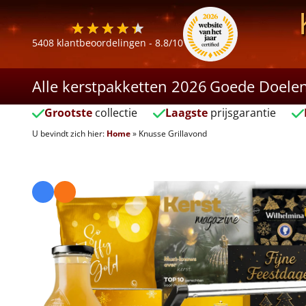
5408
klantbeoordelingen -
8.8
/10
Alle kerstpakketten 2026
Goede Doele
Grootste
collectie
Laagste
prijsgarantie
U bevindt zich hier:
Home
»
Knusse Grillavond