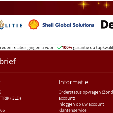
reden relaties gingen u voor
100%
garantie op topkwalit
brief
t
Informatie
5
Orderstatus opvragen (Zond
FTRIK (GLD)
account)
Inloggen op uw account
 66
Klantenservice