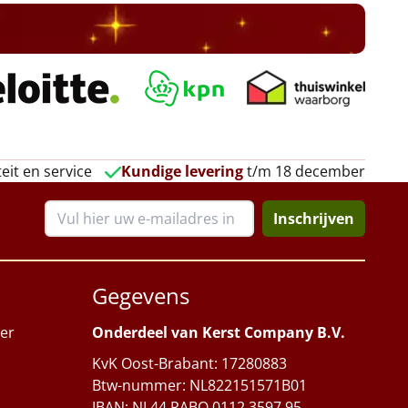
eit en service
Kundige levering
t/m 18 december
Inschrijven
Gegevens
er
Onderdeel van Kerst Company B.V.
KvK Oost-Brabant: 17280883
Btw-nummer: NL822151571B01
IBAN: NL44 RABO 0112 3597 95