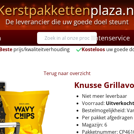
Kerstpakketten
plaza.n
De leverancier die uw goede doel steunt
n
Klantenservice
Beste
prijs/kwaliteitverhouding
Kosteloos
uw goede do
Terug naar overzicht
Knusse Grillav
Niet meer leverbaar
Voorraad:
Uitverkoch
Bestelmogelijkheid: Va
Per pakket afgedragen 
Magazijn: 6
Pakketnummer: CP461