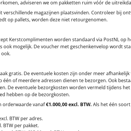
oorkomen, adviseren we om pakketten ruim vóór de uitreikd
t verschillende magazijnen plaatsvinden. Controleer bij ontv
iedt op pallets, worden deze niet retourgenomen.
cept
Kerstcomplimenten
worden standaard via PostNL op h
s is ook mogelijk. De voucher met geschenkenvelop wordt sta
 ook.
ak gratis. De eventuele kosten zijn onder meer afhankelijk
op één of meerdere adressen dienen te bezorgen. Ook besta
gen. De eventuele bezorgkosten worden vermeld tijdens het be
loed hebben op de bezorgkosten.
en orderwaarde vanaf
€1.000,00 excl. BTW.
Als het één soort
excl. BTW
per adres.
l. BTW per pakket.