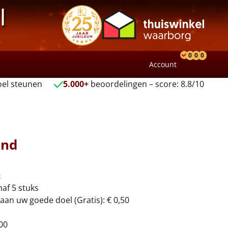
l
0
0
0
Account
Product
Verlang
Wink
el steunen
5.000+
beoordelingen – score: 8.8/10
ond
t
naf 5 stuks
aan uw goede doel (Gratis): € 0,50
00