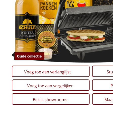
Oude collectie
Voeg toe aan verlanglijst
Stu
Voeg toe aan vergelijker
P
Bekijk showrooms
Maat