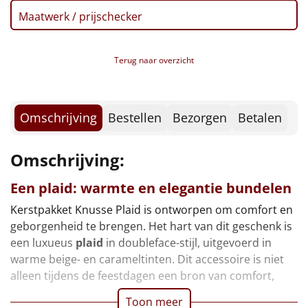
Borrelplank
Maatwerk / prijschecker
Warmtekussen
NIEUW
Terug naar overzicht
Slowcooker
POPULAIR
Noodradio
NIEUW
Omschrijving
Bestellen
Bezorgen
Betalen
Deken (fleece plaid)
Omschrijving:
Alle artikelen
Een plaid: warmte en elegantie bundelen
Overige
Kerstpakket Knusse Plaid is ontworpen om comfort en
geborgenheid te brengen. Het hart van dit geschenk is
Ideeën
een luxueus
plaid
in doubleface-stijl, uitgevoerd in
warme beige- en carameltinten. Dit accessoire is niet
Personeel
alleen tijdens de feestdagen een bron van comfort,
Doe het zelf
Toon meer