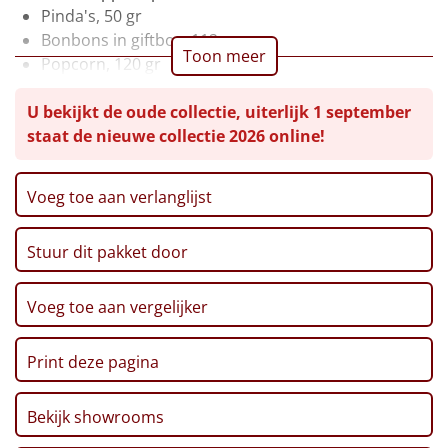
Pinda's, 50 gr
Leuke
Bonbons in giftbox, 112 gr
Toon meer
Popcorn, 120 gr
Goedkope
Nacho chips, 125 gr
U bekijkt de oude collectie, uiterlijk 1 september
Cheers pretzels, 100 gr
Uniek
staat de nieuwe collectie 2026 online!
Verpakt in een feestelijke kerstdoos, 39 x 29 x 17,5
cm
Alle thema's
Voeg toe aan verlanglijst
Artikel
Stuur dit pakket door
Hitster
NIEUW
Voeg toe aan vergelijker
Pizzarette
Tas
Print deze pagina
Wake up light
NIEUW
Bekijk showrooms