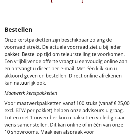
Sinterklaaspakketten
Particulier
Bestellen
Kerstgeschenken 2026
Onze kerstpakketten zijn beschikbaar zolang de
voorraad strekt. De actuele voorraad ziet u bij ieder
Relatiegeschenken
pakket. Bestel op tijd om teleurstelling te voorkomen.
Een vrijblijvende offerte vraagt u eenvoudig online aan
Cadeaubon
en ontvangt u direct per e-mail. Met één klik kun u
akkoord geven en bestellen. Direct online afrekenen
Per stuk
kan natuurlijk ook.
Maatwerk kerstpakketten
Alle overige
Voor maatwerkpakketten vanaf 100 stuks (vanaf € 25,00
excl. BTW per pakket) helpen onze adviseurs u graag.
Tot en met 1 november kun u pakketten volledig naar
wens samenstellen. Dit kan online of in één van onze
10 showrooms. Maak een afspraak voor