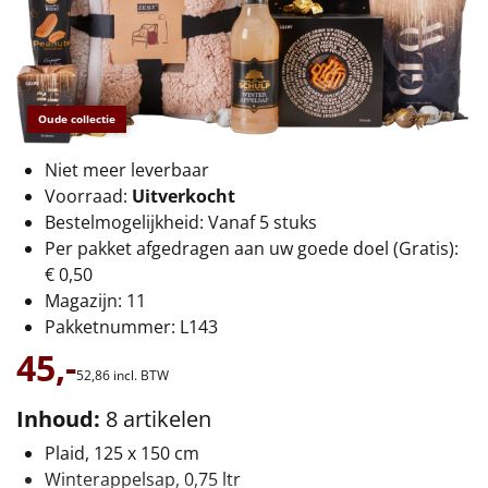
€75 tot €100
€100 en hoger
Alle kerstpakketten 2026
Oude collectie
Thema
Niet meer leverbaar
Voorraad:
Uitverkocht
Origineel
Bestelmogelijkheid: Vanaf 5 stuks
Per pakket afgedragen aan uw goede doel (Gratis):
Rituals
€ 0,50
Magazijn: 11
Luxe
Pakketnummer: L143
45,-
Mannen
52,
86
incl. BTW
Inhoud:
8 artikelen
Vrouwen
Plaid, 125 x 150 cm
Duurzaam
Winterappelsap, 0,75 ltr