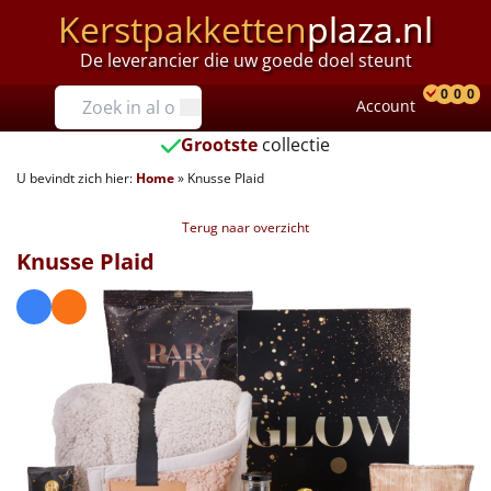
Kerstpakketten
plaza.nl
De leverancier die uw goede doel steunt
Prijzen
0
0
0
Account
Prod
Ver
W
Tot €25
Grootste
collectie
U bevindt zich hier:
Home
»
Knusse Plaid
€25 tot €35
Terug naar overzicht
€35 tot €40
Knusse Plaid
€40 tot €45
€45 tot €50
€50 tot €55
€55 tot €75