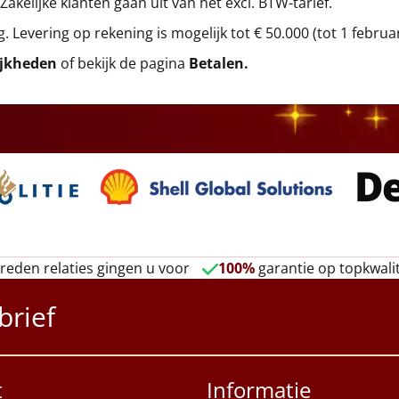
 Zakelijke klanten gaan uit van het excl. BTW-tarief.
g. Levering op rekening is mogelijk tot € 50.000 (tot 1 februa
ijkheden
of bekijk de pagina
Betalen
.
reden relaties gingen u voor
100%
garantie op topkwalit
brief
t
Informatie