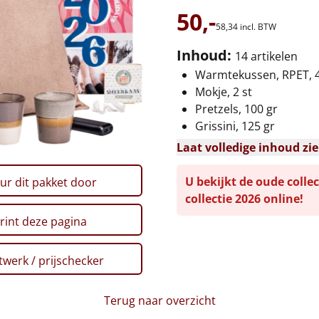
50,-
58,
34
incl. BTW
Inhoud:
14 artikelen
Warmtekussen, RPET, 4
Mokje, 2 st
Pretzels, 100 gr
Grissini, 125 gr
Laat volledige inhoud zi
U bekijkt de oude collec
ur dit pakket door
collectie 2026 online!
rint deze pagina
werk / prijschecker
Terug naar overzicht