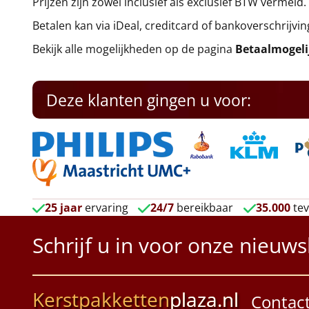
Prijzen zijn zowel inclusief als exclusief BTW vermeld.
Betalen kan via iDeal, creditcard of bankoverschrijvin
Bekijk alle mogelijkheden op de pagina
Betaalmogel
Deze klanten gingen u voor:
25 jaar
ervaring
24/7
bereikbaar
35.000
tev
Schrijf u in voor onze nieuws
Kerstpakketten
plaza.nl
Contac