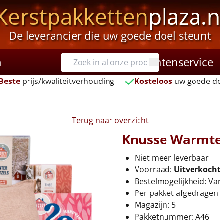
Kerstpakketten
plaza.n
De leverancier die uw goede doel steunt
n
Klantenservice
Beste
prijs/kwaliteitverhouding
Kosteloos
uw goede do
Terug naar overzicht
Knusse Warmt
Niet meer leverbaar
Voorraad:
Uitverkoch
Bestelmogelijkheid: Va
Per pakket afgedragen 
Magazijn: 5
Pakketnummer: A46