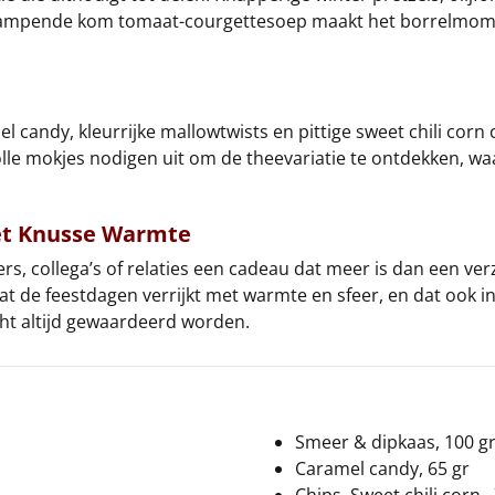
 dampende kom tomaat-courgettesoep maakt het borrelmome
 candy, kleurrijke mallowtwists en pittige sweet chili cor
olle mokjes nodigen uit om de theevariatie te ontdekken, w
et Knusse Warmte
s, collega’s of relaties een cadeau dat meer is dan een ver
at de feestdagen verrijkt met warmte en sfeer, en dat ook 
cht altijd gewaardeerd worden.
Smeer & dipkaas, 100 g
Caramel candy, 65 gr