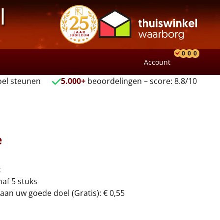
l
0
0
0
Account
Product
Verlang
Wink
el steunen
5.000+
beoordelingen – score: 8.8/10
e
t
naf 5 stuks
aan uw goede doel (Gratis): € 0,55