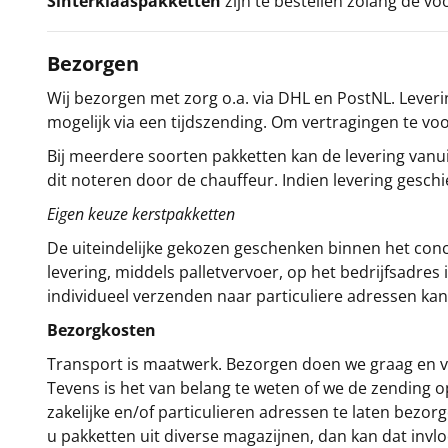
Sinterklaaspakketten
zijn te bestellen zolang de vo
Bezorgen
Wij bezorgen met zorg o.a. via DHL en PostNL. Leverin
mogelijk via een tijdszending. Om vertragingen te v
Bij meerdere soorten pakketten kan de levering vanui
dit noteren door de chauffeur. Indien levering gesch
Eigen keuze kerstpakketten
De uiteindelijke gekozen geschenken binnen het con
levering, middels palletvervoer, op het bedrijfsadre
individueel verzenden naar particuliere adressen kan
Bezorgkosten
Transport is maatwerk. Bezorgen doen we graag en va
Tevens is het van belang te weten of we de zending 
zakelijke en/of particulieren adressen te laten bezor
u pakketten uit diverse magazijnen, dan kan dat inv