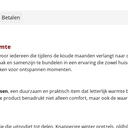
Betalen
rmte
oor iedereen die tijdens de koude maanden verlangt naar co
en samenzijn te bundelen in een ervaring die zowel huiseli
e maken voor ontspannen momenten.
sen
, een duurzaam en praktisch item dat letterlijk warmte b
vende product benadrukt niet alleen comfort, maar ook de wa
die uitnodigt tot delen. Knapperige winter pretzels, olijfol