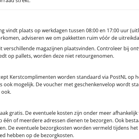
orraad strekt.
g vindt plaats op werkdagen tussen 08:00 en 17:00 uur (uitl
oorkomen, adviseren we om pakketten ruim vóór de uitreikd
t verschillende magazijnen plaatsvinden. Controleer bij ontv
iedt op pallets, worden deze niet retourgenomen.
cept
Kerstcomplimenten
worden standaard via PostNL op h
s is ook mogelijk. De voucher met geschenkenvelop wordt sta
 ook.
ak gratis. De eventuele kosten zijn onder meer afhankelijk
op één of meerdere adressen dienen te bezorgen. Ook besta
gen. De eventuele bezorgkosten worden vermeld tijdens het be
loed hebben op de bezorgkosten.